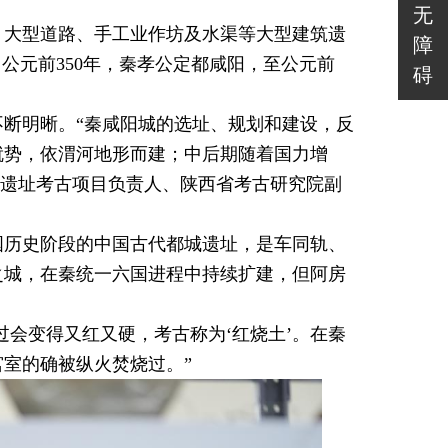
无
、大型道路、手工业作坊及水渠等大型建筑遗
障
，公元前350年，秦孝公定都咸阳，至公元前
碍
断明晰。“秦咸阳城的选址、规划和建设，反
就势，依渭河地形而建；中后期随着国力增
阳城遗址考古项目负责人、陕西省考古研究院副
国历史阶段的中国古代都城遗址，是车同轨、
之城，在秦统一六国进程中持续扩建，但阿房
过会变得又红又硬，考古称为‘红烧土’。在秦
室的确被纵火焚烧过。”