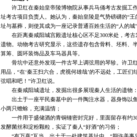
许卫红在秦始皇帝陵博物院从事兵马俑考古发掘工作25
址考古项目负责人。她认为，秦始皇陵是气势磅礴的“王
址与墓葬，则使其成为一座记录普通百姓生活的“人的城
在距离秦咸阳城宫殿遗址核心区不足300米处，考古
遗物。动物考古研究显示，这些遗存包含骨料、坯料、
算筹、圆环装饰品及车马器具等。
骨坑中还意外发现一件古琴上调弦用的琴轸。许卫
用品，“在‘秦王扫六合，虎视何雄哉’的不远处，工匠
弦唱和吧！”许卫红说。
在秦咸阳城遗址，发掘出很多展现秦人生活的遗物
出土于一座平民秦墓中的一件陶注水器，器身饰以
小两只蟾蜍，充满温情；
一件用于盛储酒的青铜锺密封完好，里面留存有约3
发酵菌丝和淀粉颗粒，实证了秦人“好酒”的习俗；
“有万熹”瓦当，出土于一处建筑基址中。“期许美