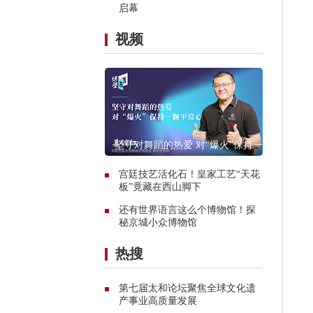
启幕
视频
坚守对舞蹈的热爱 对“爆火”保持一颗
平常心
宫廷技艺活化石！皇家工艺“天花
板”竟藏在西山脚下
还有世界语言这么个博物馆！探
秘京城小众博物馆
热搜
第七届太和论坛聚焦全球文化遗
产事业高质量发展