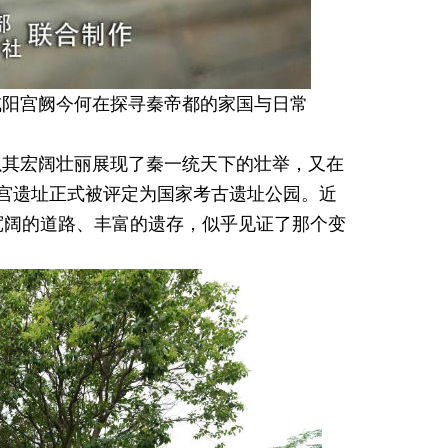
：咸阳宫阙今何在探寻秦帝都的家国与日常
以其宏阔壮丽展现了秦一统天下的壮举，又在
宫遗址正式被评定为国家考古遗址公园。近
、宽阔的道路、丰富的遗存，似乎见证了那个变