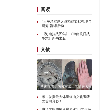
阅读
“太平洋丝绸之路档案文献整理与
研究”翻译启动
《海南抗战图集》《海南抗日战
争志》新书出版
文物
考古直击：内蒙古出土体量最大玉猪
龙遗址探秘
考古发掘最大体量红山文化玉猪
龙首现真容！
中华文明的璀璨星辰-红山文化命