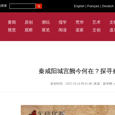
内搜索
English
|
Français
|
Deutsch
要闻
原创
潮玩
儒学
梵华
艺术
文
视觉
观察
展览
阅读
道家
文创
遗
秦咸阳城宫阙今何在？探寻
发布时间：2025-10-14 09:41:48 | 来源：新