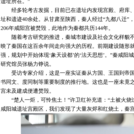
遗址所在。”
经多轮考古发掘，目前已在遗址内发现宫殿、府库
址和遗迹40余处。从甘肃至陕西，秦人经过“九都八迁”
206年咸阳宫被焚毁，此地作为秦都共历144年。
随着考古研究的推进，秦城市建设及社会文化样貌不
映了秦国在这百余年间走向强大的历程。前期建设随形
强，规划中开始体现‘象天设都’的‘法天思想’。”秦咸
研究馆员张杨力铮说。
受访专家介绍，这是一座实证秦从方国、王国到帝
书同文、度同制等重要制度的推行地。这也是一座未竟
宫未及建成便遭焚毁。
“楚人一炬，可怜焦土！”许卫红补充道：“土被火烧
咸阳城遗址宫殿区，我们发现了大量灰烬和红烧土，秦宫