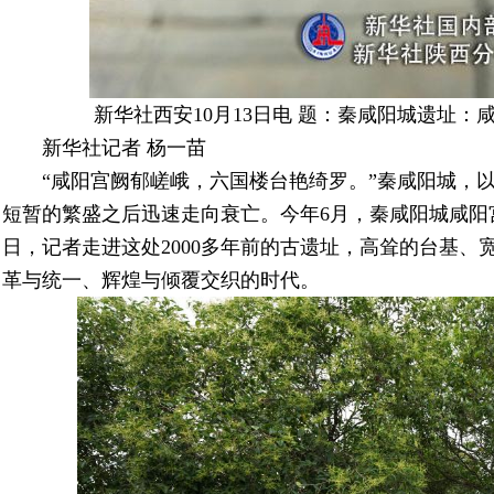
新华社西安10月13日电 题：秦咸阳城遗址
新华社记者 杨一苗
“咸阳宫阙郁嵯峨，六国楼台艳绮罗。”秦咸阳城，
短暂的繁盛之后迅速走向衰亡。今年6月，秦咸阳城咸阳
日，记者走进这处2000多年前的古遗址，高耸的台基
革与统一、辉煌与倾覆交织的时代。