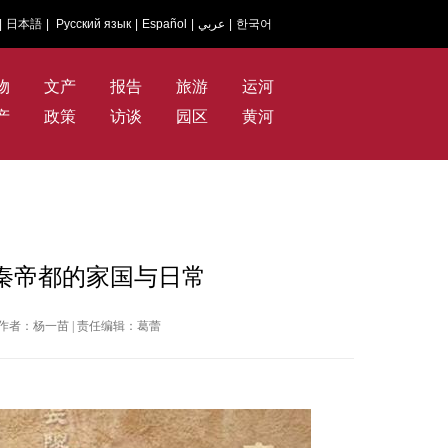
|
日本語
|
Русский язык
|
Español
|
عربي
|
한국어
物
文产
报告
旅游
运河
产
政策
访谈
园区
黄河
秦帝都的家国与日常
华网 | 作者：杨一苗 | 责任编辑：葛蕾