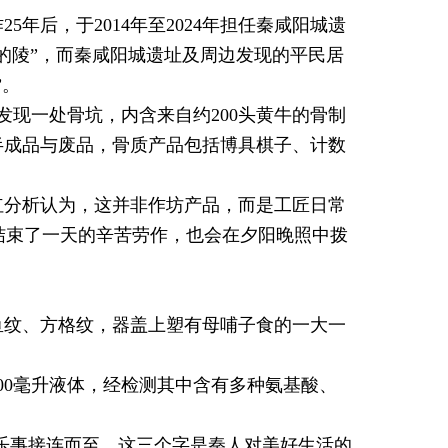
年后，于2014年至2024年担任秦咸阳城遗
的陵”，而秦咸阳城遗址及周边发现的平民居
”。
发现一处骨坑，内含来自约200头黄牛的骨制
半成品与废品，骨质产品包括博具棋子、计数
红分析认为，这并非作坊产品，而是工匠日常
们结束了一天的辛苦劳作，也会在夕阳晚照中拨
：
鱼纹、方格纹，器盖上塑有母哺子食的一大一
00毫升液体，经检测其中含有多种氨基酸、
事乐事接连而至，这三个字是秦人对美好生活的