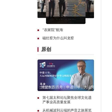
“农家院”航海
磁灶窑为什么叫龙窑
原创
博望东西|吕舟：申遗11年，大运河
如何讲好中华文明故事
第七届太和论坛聚焦全球文化遗
产事业高质量发展
从机械波到云端的声音之旅展览