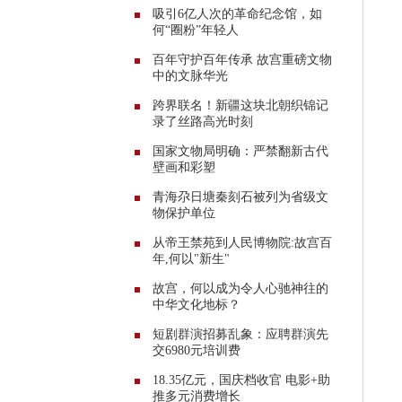
吸引6亿人次的革命纪念馆，如
何“圈粉”年轻人
百年守护百年传承 故宫重磅文物
中的文脉华光
跨界联名！新疆这块北朝织锦记
录了丝路高光时刻
国家文物局明确：严禁翻新古代
壁画和彩塑
青海尕日塘秦刻石被列为省级文
物保护单位
从帝王禁苑到人民博物院:故宫百
年,何以"新生"
故宫，何以成为令人心驰神往的
中华文化地标？
短剧群演招募乱象：应聘群演先
交6980元培训费
18.35亿元，国庆档收官 电影+助
推多元消费增长