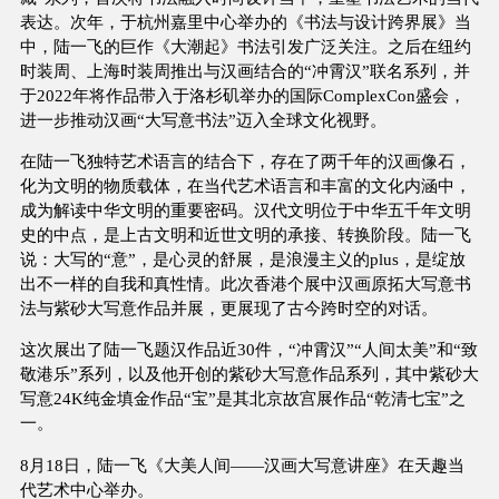
表达。次年，于杭州嘉里中⼼举办的《书法与设计跨界展》当
中，陆⼀飞的巨作《⼤潮起》书法引发广泛关注。之后在纽约
时装周、上海时装周推出与汉画结合的“冲霄汉”联名系列，并
于2022年将作品带入于洛杉矶举办的国际ComplexCon盛会，
进⼀步推动汉画“⼤写意书法”迈入全球⽂化视野。
在陆⼀飞独特艺术语⾔的结合下，存在了两千年的汉画像⽯，
化为⽂明的物质载体，在当代艺术语⾔和丰富的⽂化内涵中，
成为解读中华⽂明的重要密码。汉代⽂明位于中华五千年⽂明
史的中点，是上古⽂明和近世⽂明的承接、转换阶段。陆一飞
说：大写的“意”，是心灵的舒展，是浪漫主义的plus，是绽放
出不一样的自我和真性情。此次香港个展中汉画原拓⼤写意书
法与紫砂⼤写意作品并展，更展现了古今跨时空的对话。
这次展出了陆一飞题汉作品近30件，“冲霄汉”“人间太美”和“致
敬港乐”系列，以及他开创的紫砂大写意作品系列，其中紫砂大
写意24K纯金填金作品“宝”是其北京故宫展作品“乾清七宝”之
一。
8月18日，陆一飞《大美人间——汉画大写意讲座》在天趣当
代艺术中心举办。