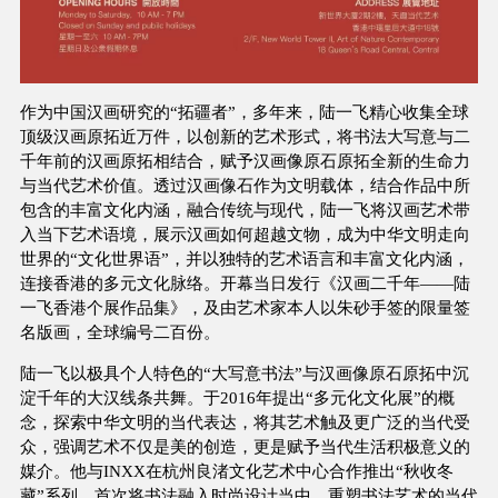
作为中国汉画研究的“拓疆者”，多年来，陆⼀飞精⼼收集全球
顶级汉画原拓近万件，以创新的艺术形式，将书法⼤写意与⼆
千年前的汉画原拓相结合，赋予汉画像原⽯原拓全新的⽣命⼒
与当代艺术价值。透过汉画像⽯作为⽂明载体，结合作品中所
包含的丰富⽂化内涵，融合传统与现代，陆⼀飞将汉画艺术带
入当下艺术语境，展示汉画如何超越⽂物，成为中华⽂明走向
世界的“⽂化世界语”，并以独特的艺术语⾔和丰富⽂化内涵，
连接香港的多元⽂化脉络。开幕当⽇发⾏《汉画⼆千年——陆
⼀飞香港个展作品集》，及由艺术家本⼈以朱砂⼿签的限量签
名版画，全球编号⼆百份。
陆⼀飞以极具个⼈特⾊的“⼤写意书法”与汉画像原⽯原拓中沉
淀千年的大汉线条共舞。于2016年提出“多元化⽂化展”的概
念，探索中华⽂明的当代表达，将其艺术触及更广泛的当代受
众，强调艺术不仅是美的创造，更是赋予当代⽣活积极意义的
媒介。他与INXX在杭州良渚⽂化艺术中⼼合作推出“秋收冬
藏”系列，⾸次将书法融入时尚设计当中，重塑书法艺术的当代