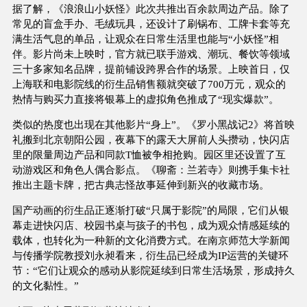
据了解，《浪浪山小妖怪》此次共推出百余款周边产品。除了
常见的盲盒手办、毛绒玩具，还设计了刷锅布、工牌卡套等充
满生活气息的单品，让观众在日常生活里也能与“小妖怪”相
伴。影片尚未上映时，官方就已联手游戏、潮玩、餐饮等领域
三十多家知名品牌，提前铺设跨界合作的场景。上映首日，仅
上海联和电影院线的衍生品销售额就突破了700万元，观众的
热情与购买力直接将银幕上的虚拟角色推成了“现实爆款”。
类似的热度也出现在其他影片“身上”。《罗小黑战记2》将首映
礼搬到北京朝阳公园，夜幕下的露天大屏前人头攒动，快闪店
里的限量周边产品和同款T恤被争相抢购。园区里还设置了互
动游戏区和角色人偶合影点。《聊斋：兰若寺》则携手集卡社
推出主题卡牌，把古典志怪故事延伸到新兴的收藏市场。
国产动画的衍生品正逐渐打破“只属于影院”的局限，它们从银
幕走进快闪店、校园书桌与孩子的书包，成为观众情感延续的
载体，也转化为一种新的文化消费方式。在南京师范大学新闻
与传播学院教授刘永昶看来，衍生品已经成为IP运营的关键环
节：“它们让观众的感动从影院延续到日常生活场景，形成持久
的文化黏性。”