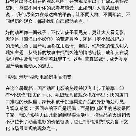
核营造出轻松自在的观影氛围，并为观众留出了开放式的解读
空间，尊重不同个体的思考与感受。正如制片人曹紫建所
说：“我们尽全力在做这样的平衡，让不同人群、不同年龄、不
同经历的观众，都能找到自己感动的点。”
好的动画像一面镜子，不仅让孩子看见光，更让大人看见影。
无论是《浪浪山小妖怪》的荒诞冒险，还是《罗小黑战记2》
的治愈底色，国产动画都在用温情、幽默、幻想化的镜头切入
现实主题，从纯粹的故事中找到久违的情感链接。成年人在观
影过程中常常“笑着笑着就哭了”。这种“童真滤镜”，成为今夏
国产动画最动人的魅力。
“影视+潮玩”撬动电影衍生品消费
在这个暑期档，国产动画电影的热度并没有止步于银幕：印
有“小妖怪”图案的手办、毛绒玩具被观众抱在怀里；快闪店门
口排起的长队里，家长和孩子挑选周边产品的身影随处可见。
有观众感慨：“买回去的不只是玩偶，而是把电影里的感动带回
了家。”影片影响力由此延展到现实生活中。衍生品的火爆销售
不仅拉长了动画电影的价值链条，也让“情绪消费”成为当下文
化市场最直观的现象之一。