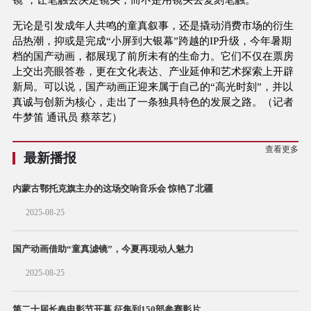
无论是引发成年人共鸣的童真叙事，还是撬动消费市场的衍生
品热潮，抑或是完成“小屏到大银幕”跨越的IP升级，今年暑期
档的国产动画，都展现了前所未有的生命力。它们不仅在票房
上交出亮眼答卷，更在文化表达、产业延伸和艺术探索上开辟
新局。可以说，国产动画正迎来属于自己的“高光时刻”，并以
真诚与创新为核心，走出了一条独具特色的发展之路。（记者
牛梦笛 通讯员 蔡萃艺）
查看更多
最新播报
内蒙古鄂托克旗主办的这场交响音乐会 惊艳了北疆
2025-08-25
国产动画借助“童真滤镜”，今夏再现动人魅力
2025-08-25
第二十届长春电影节开幕 征集到150部参赛影片