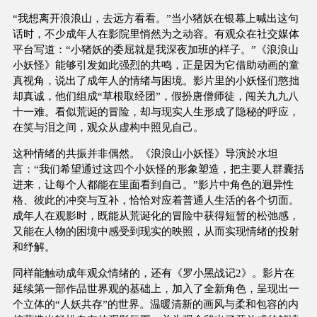
“我想离开浪浪山，去远方看看。”当小猪妖在银幕上喊出这句
话时，不少成年人在影院里悄然为之动容。有观众在社交媒体
平台写道：“小猪妖的委屈就是我深夜加班的样子。”《浪浪山
小妖怪》能够引发如此强烈的共鸣，正是因为它借助动画的童
真视角，说出了成年人的情绪与困境。影片里的小妖怪们憨拙
却真诚，他们组成“草根取经团”，假扮唐僧师徒，闯关九九八
十一难。看似荒诞的冒险，却与现实人生形成了隐秘的呼应，
在笑与泪之间，观众从虚构中照见自己。
这种情绪的共振并非偶然。《浪浪山小妖怪》导演於水坦
言：“我们希望通过这四个小妖怪的形象塑造，把主要人群囊括
进来，让每个人都能在里面看到自己。”影片中角色的迥异性
格、彼此的冲突与互补，恰恰对应着普通人生活的各个切面。
成年人在观影时，既能从荒诞化的冒险中获得短暂的松弛感，
又能在人物的困境中感受到现实的映照，从而实现情绪的投射
和纾解。
同样能触动成年观众情绪的，还有《罗小黑战记2》。影片在
延续第一部作品世界观的基础上，加入了全新角色，呈现出一
个立体的“人妖共存”的世界。温暖清新的画风与柔和包容的内