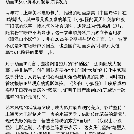
动画IP从小屏幕到银幕持续发力
两年前，上海美术电影制片厂推出的动画剧集《中国奇谭》在
B站爆火，其中最具观众缘的单元《小妖怪的夏天》凭借幽默
而细腻的叙事、接地气的社会隐喻，迅速成为“现象级”短片。
随着粉丝呼声不断高涨，这一故事顺势延展为独立长篇电影
《浪浪山小妖怪》，并在2025年暑期档与观众见面。这一转变
不仅是对市场呼声的回应，也是国产动画探索“小屏到大银
幕”转化路径的重要一步。
对于动画IP而言，走出网络短片的“舒适区”，迈向院线大银
幕，并非易事。创作团队既要在“小屏”到“大屏”的转化中实现
叙事升级，又要满足核心粉丝对角色与情境的期待，同时兼顾
首次接触IP的观众的观影体验。《浪浪山小妖怪》上映后成功
实现了口碑与票房的“双赢”，证明了国产原创IP在完成这一跨
越时的路径是可行的。
艺术风格的延续与突破，成为影片最直观的亮点。影片坚持了
上海美术电影制片厂一贯的水墨美学，借助传统笔墨的意境与
现代光影的融合，营造出独特的东方“画境”。《浪浪山小妖
怪》电影监制、艺术总监陈廖宇表示：“这次我们坚持‘笔墨入
镜’，让笔触去决定镜头，而不是用镜头去复刻笔触。”