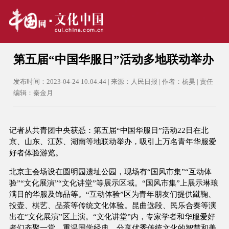
第五届“中国华服日”活动多地联动举办
发布时间：2023-04-24 10:04:44 | 来源：人民日报 | 作者：杨昊 | 责任
编辑：秦金月
记者从共青团中央获悉：第五届“中国华服日”活动22日在北
京、山东、江苏、湖南等地联动举办，吸引上万名青年华服爱
好者体验游览。
北京主会场设在圆明园遗址公园，现场有“国风市集”“互动体
验”“文化展演”“文化讲堂”等展示区域。“国风市集”上展示琳琅
满目的华服及饰品等。“互动体验”区为青年朋友们提供蹴鞠、
投壶、棋艺、品茶等传统文化体验。昆曲选段、民乐合奏等演
出在“文化展演”区上演。“文化讲堂”内，专家学者和华服爱好
者们齐聚一堂，重温国学经典，分享优秀传统文化的智慧和美