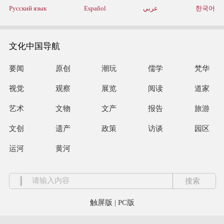
Русский язык
Español
عربي
한국어
文化中国导航
要闻
原创
潮玩
儒学
梵华
视觉
观察
展览
阅读
道家
艺术
文物
文产
报告
旅游
文创
遗产
政策
访谈
园区
运河
黄河
触屏版
|
PC版