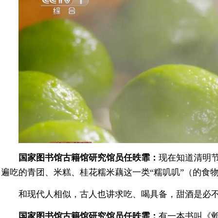
国家图书馆古籍馆研究馆员任昳霏：
现在知道清明
遍吃的青团、米糕、桂花糯米藕这一类“糯叽叽”（的食
和现代人相似，古人也讲求吃、喝具备，甜酒是必
国家图书馆古籍馆研究馆员任昳霏：
有一本书叫《邺