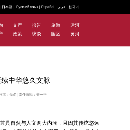
|
日本語
|
Русский язык
|
Español
|
عربي
|
한국어
物
文产
报告
旅游
运河
产
政策
访谈
园区
黄河
赓续中华悠久文脉
视网 | 作者：佚名 | 责任编辑：姜一平
明，兼具自然与人文两大内涵，且因其传统悠远