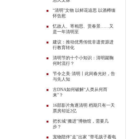
悠久文脉
“清明”文物 以鲜花追思 以酒樽缅
怀告慰
忆故人、寄相思、赏春景……又
是一年清明至
建议：推动优秀传统非遗资源进
行教育转化
清明节的十个小知识：清明蹴鞠
何时流行？
节令之美·清明丨此间春光好，告
与先人知
古DNA如何破解“人类从何而
来”？
16部影片角逐清明 档期只有一天
票房却近2亿
把长城“搬进”博物馆，需要几
步？
宠物陪伴"走"出家 "带毛孩子看电