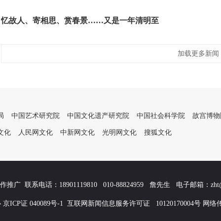
忆故人、寄相思、赏春景……又是一年清明至
加载更多新闻
局
中国艺术研究院
中国文化遗产研究院
中国社会科学院
故宫博物
文化
人民网文化
中新网文化
光明网文化
搜狐文化
推广 联系电话：18901119810 010-88824959 詹先生 电子邮箱：zht@chi
CP证 040089号-1 互联网新闻信息服务许可证 10120170004号 网络