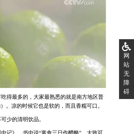
网
站
无
障
碍
节吃得最多的，大家最熟悉的就是南方地区普
物）。凉的时候它也是软的，而且香糯可口。
不可少的清明饮品。
中记》，书中说“寒食三日作醴酪”，大致可