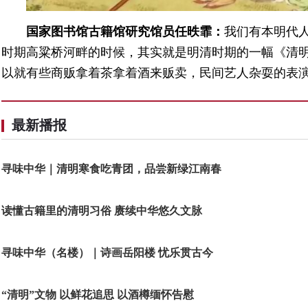
国家图书馆古籍馆研究馆员任昳霏：
我们有本明代
时期高粱桥河畔的时候，其实就是明清时期的一幅《清明
以就有些商贩拿着茶拿着酒来贩卖，民间艺人杂耍的表
最新播报
寻味中华｜清明寒食吃青团，品尝新绿江南春
读懂古籍里的清明习俗 赓续中华悠久文脉
寻味中华（名楼）｜诗画岳阳楼 忧乐贯古今
“清明”文物 以鲜花追思 以酒樽缅怀告慰