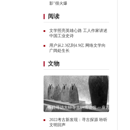
影"很火爆
阅读
文学照亮英雄心路 工人作家讲述
中国工业史诗
用户从2.3亿到4.9亿 网络文学向
广阔处生长
文物
春日寻访大钟寺古钟博物馆 一座古
寺的谹谹之声
2022考古新发现：寻古探源 聆听
文明回声