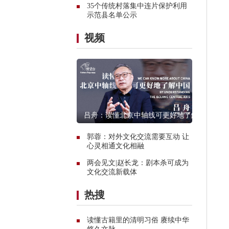
35个传统村落集中连片保护利用
示范县名单公示
视频
吕舟：读懂北京中轴线可更好地了解
中国
郭蓉：对外文化交流需要互动 让
心灵相通文化相融
两会见文|赵长龙：剧本杀可成为
文化交流新载体
热搜
读懂古籍里的清明习俗 赓续中华