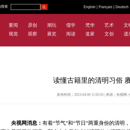
内搜索
English
|
Français
|
Deutsch
要闻
原创
潮玩
儒学
梵华
艺术
文
视觉
观察
展览
阅读
道家
文创
遗
读懂古籍里的清明习俗 
发布时间：2023-04-06 11:05:05 | 来源：央
央视网消息：
有着“节气”和“节日”两重身份的清