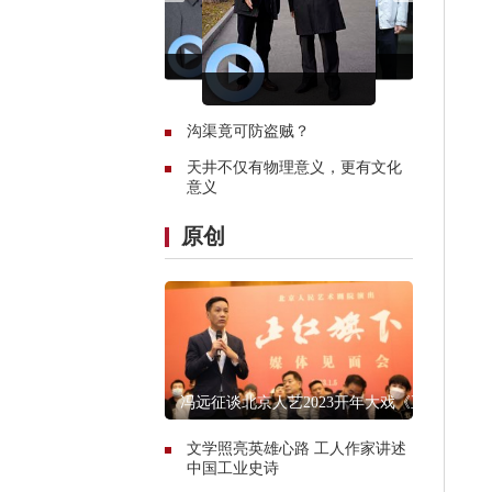
沟渠竟可防盗贼？
天井不仅有物理意义，更有文化
意义
原创
冯远征谈北京人艺2023开年大戏《正
红旗下》
文学照亮英雄心路 工人作家讲述
中国工业史诗