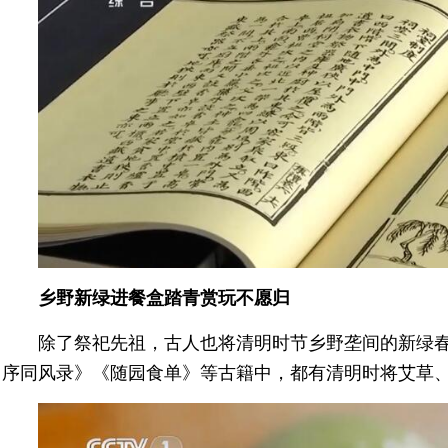
乡野新绿进餐盒踏青赏玩不愿归
除了祭祀先祖，古人也将清明时节乡野垄间的新绿
序同风录》《随园食单》等古籍中，都有清明时将艾草