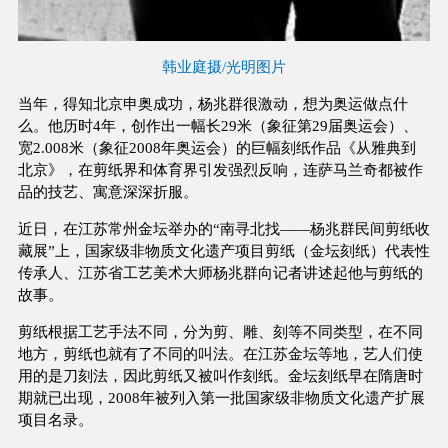
韩业庭摄/光明图片
当年，得知北京申奥成功，杨兆群很激动，想为奥运做点什
么。他历时4年，创作出一幅长29米（象征第29届奥运会）、
宽2.008米（象征2008年奥运会）的巨幅刻纸作品《从雅典到
北京》，在剪纸界和体育界引发强烈反响，连萨马兰奇都被作
品的技艺、寓意深深折服。
近日，在江苏常州金坛举办的“南寻北找——杨兆群民间剪纸收
藏展”上，国家级非物质文化遗产项目剪纸（金坛刻纸）代表性
传承人、江苏省工艺美术大师杨兆群向记者讲述起他与剪纸的
故事。
剪纸根据工艺手法不同，分为剪、雕、刻等不同类型，在不同
地方，剪纸也就有了不同的叫法。在江苏金坛等地，艺人们使
用的是刀刻法，因此剪纸又被叫作刻纸。金坛刻纸早在隋唐时
期就已出现，2008年被列入第一批国家级非物质文化遗产扩展
项目名录。