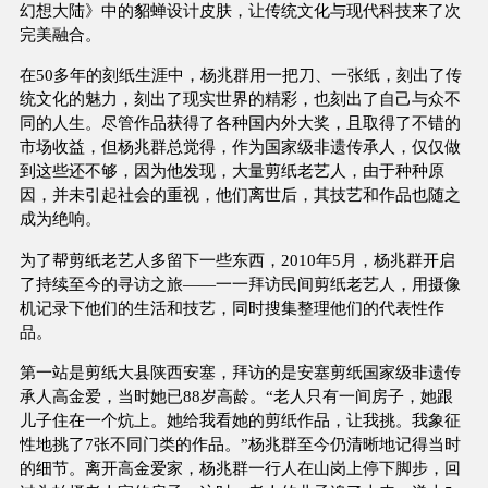
幻想大陆》中的貂蝉设计皮肤，让传统文化与现代科技来了次
完美融合。
在50多年的刻纸生涯中，杨兆群用一把刀、一张纸，刻出了传
统文化的魅力，刻出了现实世界的精彩，也刻出了自己与众不
同的人生。尽管作品获得了各种国内外大奖，且取得了不错的
市场收益，但杨兆群总觉得，作为国家级非遗传承人，仅仅做
到这些还不够，因为他发现，大量剪纸老艺人，由于种种原
因，并未引起社会的重视，他们离世后，其技艺和作品也随之
成为绝响。
为了帮剪纸老艺人多留下一些东西，2010年5月，杨兆群开启
了持续至今的寻访之旅——一一拜访民间剪纸老艺人，用摄像
机记录下他们的生活和技艺，同时搜集整理他们的代表性作
品。
第一站是剪纸大县陕西安塞，拜访的是安塞剪纸国家级非遗传
承人高金爱，当时她已88岁高龄。“老人只有一间房子，她跟
儿子住在一个炕上。她给我看她的剪纸作品，让我挑。我象征
性地挑了7张不同门类的作品。”杨兆群至今仍清晰地记得当时
的细节。离开高金爱家，杨兆群一行人在山岗上停下脚步，回