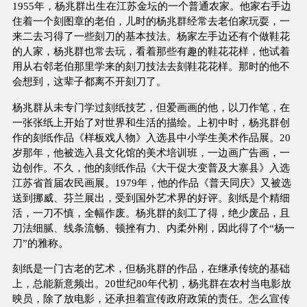
1955年，杨兆群出生在江苏金坛的一个普通农家。他家右手边
住着一个刻图章的老伯，儿时的杨兆群经常去老伯家玩耍，一
来二去习得了一些刻刀的基本技法。杨家左手边还有个做鞋花
的人家，杨兆群也常去玩，看着那些有趣的鞋花花样，他试着
用从右邻老伯那里学来的刻刀技法去刻鞋花花样。那时的他不
会想到，这辈子都离不开刻刀了。
杨兆群从未专门学过刻纸技艺，但爱画画的他，以刀作笔，在
一张张纸上开始了对世界和生活的描绘。上初中时，杨兆群创
作的刻纸作品《样板戏人物》入选县中小学生美术作品展。20
岁那年，他被选入县文化馆的美术培训班，一边画广告画，一
边创作。不久，他的刻纸作品《大干促大变普及大寨县》入选
江苏省首届农民画展。1979年，他的作品《普天同庆》又被选
送到挪威、芬兰展出，受到国外艺术界的好评。刻纸是个精细
活，一刀不慎，全幅作废。杨兆群的刻工了得，绝少废品，且
刀法细腻、线条流畅、顿挫有力、内柔外刚，因此得了个“杨一
刀”的雅称。
刻纸是一门古老的艺术，但杨兆群的作品，在继承传统的基础
上，总能新意频出。20世纪80年代初，杨兆群在农村当电影放
映员，除了放电影，还承担着宣传政府政策的责任。怎么宣传