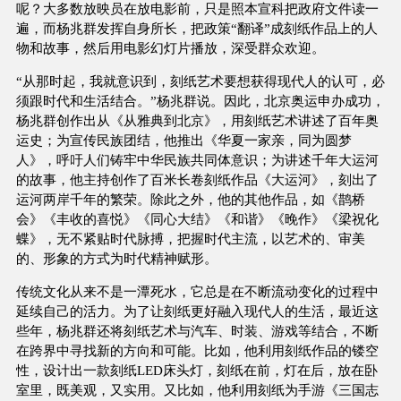
呢？大多数放映员在放电影前，只是照本宣科把政府文件读一
遍，而杨兆群发挥自身所长，把政策“翻译”成刻纸作品上的人
物和故事，然后用电影幻灯片播放，深受群众欢迎。
“从那时起，我就意识到，刻纸艺术要想获得现代人的认可，必
须跟时代和生活结合。”杨兆群说。因此，北京奥运申办成功，
杨兆群创作出从《从雅典到北京》，用刻纸艺术讲述了百年奥
运史；为宣传民族团结，他推出《华夏一家亲，同为圆梦
人》，呼吁人们铸牢中华民族共同体意识；为讲述千年大运河
的故事，他主持创作了百米长卷刻纸作品《大运河》，刻出了
运河两岸千年的繁荣。除此之外，他的其他作品，如《鹊桥
会》《丰收的喜悦》《同心大结》《和谐》《晚作》《梁祝化
蝶》，无不紧贴时代脉搏，把握时代主流，以艺术的、审美
的、形象的方式为时代精神赋形。
传统文化从来不是一潭死水，它总是在不断流动变化的过程中
延续自己的活力。为了让刻纸更好融入现代人的生活，最近这
些年，杨兆群还将刻纸艺术与汽车、时装、游戏等结合，不断
在跨界中寻找新的方向和可能。比如，他利用刻纸作品的镂空
性，设计出一款刻纸LED床头灯，刻纸在前，灯在后，放在卧
室里，既美观，又实用。又比如，他利用刻纸为手游《三国志