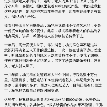
过头拍摄老人家的房子。这时，老人的儿子追了上来，递上5
斤小米和一卷报纸。报纸里包着100张剪纸作品。“我妈让我把
这些送给你，她说这些东西放在你那里，比放在她那里更有意
义。”老人的儿子说。
捧着那些珍贵的剪纸作品，杨兆群觉得那不仅是艺术品，更是
一份沉甸甸的嘱托和责任。此后，杨兆群带着老人的作品到各
地办展览、讲课，希望将老人的剪纸技艺传承下去。
一年后，高金爱便去世了。得知消息，杨兆群心里不是滋味，
意识到寻访老艺人工作的紧迫性。一次，他在甘肃平凉出差途
中，听说陕西延长县剪纸艺人刘兰英身体不佳，便花了1800元
连夜打车赶到延长县采访老人，留下了珍贵的影像资料。没多
久，老人就去世了。
十几年间，杨兆群的足迹遍布大半个中国，行程达数十万公
里。截至目前，他已走访了76位剪纸老艺人，年纪最大的100
多岁，最小的70多岁。而这76位剪纸艺人，目前已经有16位过
世，杨兆群觉得自己在跟时间赛跑。
这些年，杨兆群先后收集各种剪纸作品45000多张，这些作品
从明清到现代，各具特色。“很多珍贵的作品如果不整理，子孙