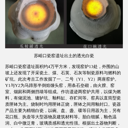
苏峪口瓷窑遗址出土的透光白瓷
苏峪口瓷窑遗址面积约4万平方米，发现窑炉13处，外围的山
坡上还发现了开采瓷土、煤、石英、石灰等制瓷原料与燃料的
矿坑。此次考古工作发掘了一、二号（Y1、Y2）两座窑炉。
Y1与Y2为马蹄形半倒焰馒头窑，用条石垒砌，由火膛、窑
室、烟囱和两侧挡墙等组成。作坊遗迹两窑炉共用，以煤为燃
料，有储泥池、辘轳坑、釉料缸、存贮间等。窑具以直筒型瓷
质匣钵为主。烧制时均用匣钵正烧，匣钵之间用釉封口。瓷器
产品主要为精细白瓷，以碗、盘、盏、碟等日用器为主，另有
花口瓶、执壶等大型器物及建筑材料等。胎白细腻，釉色温
润、白中微泛青，玻璃质感和透光性强。根据出土器物判断，