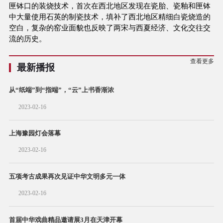
匣钵口的装烧技术，首次在西北地区发现在瓷胎、瓷釉和匣钵
中大量使用石英的制瓷技术，填补了西北地区精细白瓷烧造的
空白，复杂的窑业面貌也反映了两宋与西夏经济、文化交往交
流的历史。
查看更多
最新播报
从“纸端”到“指端”，“云”上书香渐浓
2023-02-16
上海豫园灯会落幕
2023-02-16
五项考古成果再次见证中华文明多元一体
2023-02-16
首届中华戏曲精品邀请展3月在天津开幕