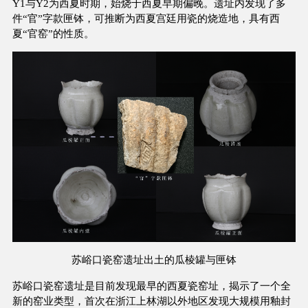
Y1与Y2为西夏时期，始烧于西夏早期偏晚。遗址内发现了多
件“官”字款匣钵，可推断为西夏宫廷用瓷的烧造地，具有西
夏“官窑”的性质。
苏峪口瓷窑遗址出土的瓜棱罐与匣钵
苏峪口瓷窑遗址是目前发现最早的西夏瓷窑址，揭示了一个全
新的窑业类型，首次在浙江上林湖以外地区发现大规模用釉封