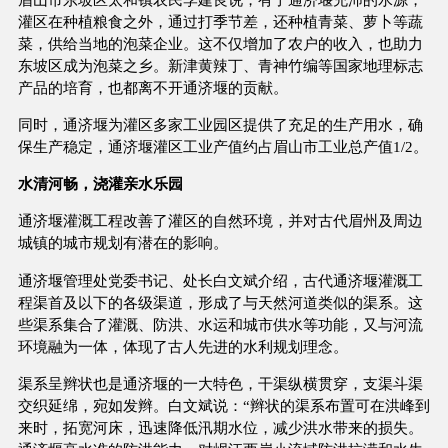
灌区在种植粮食之外，通过打季节差，还种植青菜、萝卜等蔬
菜，供给当地的泡菜企业。这不仅增加了农户的收入，也助力
东坡区成为泡菜之乡。新津黄辣丁、青神竹编等国家地理标志
产品的培育，也都离不开通济堰的贡献。
同时，通济堰为灌区多家工业园区提供了充足的生产用水，确
保生产稳定，通济堰灌区工业产值约占眉山市工业总产值1/2。
水清河畅，浇灌亲水乐园
通济堰灌溉工程改善了灌区的自然环境，并对古代眉州及周边
城镇的城市规划有潜在的影响。
通济堰管理处党委书记、处长白文斌介绍，古代通济堰灌溉工
程渠首及以下的各级渠道，形成了与天然河道类似的渠系。这
些渠系集合了灌溉、防洪、水运和城市供水等功能，又与河流
环境融为一体，体现了古人先进的水利规划理念。
渠系呈辫状也是通济堰的一大特色，干渠纵横贯穿，支渠斗渠
交织延绵，宛如发辫。白文斌说：“辫状的渠系布置可在洪峰到
来时，拓宽河床，迅速降低汛期水位，减少洪水带来的损失。