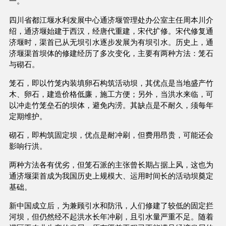
一。
四川省都江堰水利发展中心通济堰管理处办公室主任周本川介
绍，通济堰始建于西汉，经唐代重建，宋代扩修。宋代修复通
济堰时，渠首已从无坝引水逐步发展为有坝引水。历史上，通
济堰渠首坝体的修建经历了多次变化，主要有两种方法：笼石
与砌石。
笼石，即以竹笼内装填卵石构筑活动坝，其优点是当地盛产竹
木、卵石，建造价格低廉，施工方便；另外，当洪水来临，可
以冲走竹笼垒石的坝体，避免内涝。其缺点是不耐久，须每年
定期维护。
砌石，即构筑固定坝，优点是耐冲刷，但费用昂贵，可能还会
影响行洪。
两种方法各有优劣，但笼石派的主张曾长期占据上风，这也为
通济堰渠首成为我国历史上规模大、运用时间长的活动坝奠定
基础。
新中国成立后，为兼顾引水和防汛，人们修建了较低的固定拦
河坝，但仍然经不起洪水长年冲刷，且引水量严重不足。随着