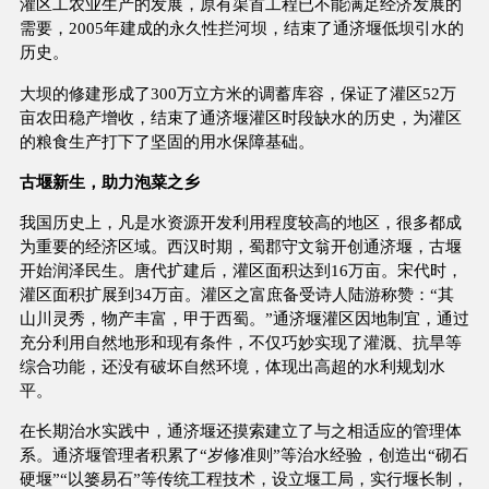
灌区工农业生产的发展，原有渠首工程已不能满足经济发展的
需要，2005年建成的永久性拦河坝，结束了通济堰低坝引水的
历史。
大坝的修建形成了300万立方米的调蓄库容，保证了灌区52万
亩农田稳产增收，结束了通济堰灌区时段缺水的历史，为灌区
的粮食生产打下了坚固的用水保障基础。
古堰新生，助力泡菜之乡
我国历史上，凡是水资源开发利用程度较高的地区，很多都成
为重要的经济区域。西汉时期，蜀郡守文翁开创通济堰，古堰
开始润泽民生。唐代扩建后，灌区面积达到16万亩。宋代时，
灌区面积扩展到34万亩。灌区之富庶备受诗人陆游称赞：“其
山川灵秀，物产丰富，甲于西蜀。”通济堰灌区因地制宜，通过
充分利用自然地形和现有条件，不仅巧妙实现了灌溉、抗旱等
综合功能，还没有破坏自然环境，体现出高超的水利规划水
平。
在长期治水实践中，通济堰还摸索建立了与之相适应的管理体
系。通济堰管理者积累了“岁修准则”等治水经验，创造出“砌石
硬堰”“以篓易石”等传统工程技术，设立堰工局，实行堰长制，