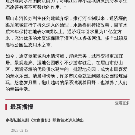
通济堰高水准的防洪能力，对岷江西岸小流域防洪抗涝和水生
态改善有着不可替代的作用。”
眉山市河长办副主任刘建武介绍，推行河长制以来，通济堰的
渠系流域进行了持久深入的治理，水质得到持续改善，目前水
质常年保持在地表水Ⅲ类以上。通济堰年引水量为11亿立方
米，充沛优质的水资源保障了灌区内10多条河流、多个城镇及
湿地公园生态用水之需。
如今，通济堰流域内水清河畅，岸绿景美，城市变得更加宜
居。景观走廊、湿地公园吸引不少游客驻足。在眉山市彭山
区，因通济堰的优质供水诞生的一批湿地公园，成为市民喜爱
的亲水乐园。清晨和傍晚，许多市民会就近到湿地公园锻炼游
玩。悠悠岁月里，翻山越岭的渠系滋润着田野，也滋养了人们
的幸福生活。
查看更多
最新播报
史依弘版京剧《大唐贵妃》即将首次进京演出
2023-02-15