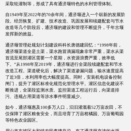
采取轮灌制等，形成了具有通济堰特色的水利管理体制。
自1949年至2022年的70余年间，通济堰进入一个崭新的发展阶
段。经历恢复、扩建、技术改造、巩固发展和续建配套与节水
改造等几个阶段后，通济堰的建设和管理不断提升，千年古堰
发挥新的效益。
通济堰管理处规划计划建设科科长唐德建回忆：“1998年前，
通济堰渠道全是土渠，渠水跑冒滴漏现象非常严重，渠水从渠
首流至尾部灌区需要一个星期，水资源浪费严重，效率低
下。”从1998年至2019年，通济堰进行全渠段续建配套和节水
改造工程。渠道硬化后，解决了渠道渗漏问题，输水速度提高
了近3倍，水利用率也大幅度提高。同时，安装机电设备控制
闸门，提升了灌区标准化规范化管理水平。灌区信息化建设不
断推进，全渠段监测水质、监控渠道工程运行后，向渠道排
污、违规占用渠道等涉水事件明显减少。
如今，通济堰惠及100多万人口，汩汩灌溉着52万亩农田，不
仅保障了灌区粮食安全，而且培育了万亩柑橘园、万亩葡萄园
等特色农业园区。
眉山市东坡区太和镇农民李建良说，有了通济堰充沛的水源，