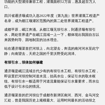
功能的大型灌排兼容工程，灌溉面积52万亩，惠及超百万人
口。
四川省通济堰成功入选2022年度（第九批）世界灌溉工程遗产
名录，成为都江堰灌区范围内的第二处世界灌溉工程遗产。
成都平原，岷江奔涌。从都江堰无坝引水，到通济堰有坝引
水，两处世界遗产在岷江流域一上一下，都体现出我国自古以
来因势利导、因地制宜的治水理念。
站在通济堰渠首拦河坝上，向北望去，奔流的南河河水至此宁
静；向南望去，天府之国的千里沃野受此润泽。
有坝引水，坝体如何修建
通济堰是岷江流域古代少有的有坝引水工程。有坝引水工程，
即设置拦河坝控制河道水流，抬高水位，保证引水的取水枢
纽。有坝引水一般适用于河道流量能保证引水量要求，而水位
低于设计引水位的情况。
通济堰渠首的拦河坝位于成都市新津区南河、西河、金马河交
汇处，曾是我国历史上规模最大、运用时间最长的活动坝之