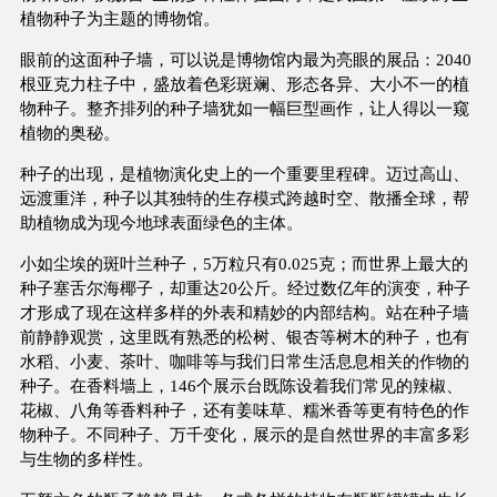
植物种子为主题的博物馆。
眼前的这面种子墙，可以说是博物馆内最为亮眼的展品：2040
根亚克力柱子中，盛放着色彩斑斓、形态各异、大小不一的植
物种子。整齐排列的种子墙犹如一幅巨型画作，让人得以一窥
植物的奥秘。
种子的出现，是植物演化史上的一个重要里程碑。迈过高山、
远渡重洋，种子以其独特的生存模式跨越时空、散播全球，帮
助植物成为现今地球表面绿色的主体。
小如尘埃的斑叶兰种子，5万粒只有0.025克；而世界上最大的
种子塞舌尔海椰子，却重达20公斤。经过数亿年的演变，种子
才形成了现在这样多样的外表和精妙的内部结构。站在种子墙
前静静观赏，这里既有熟悉的松树、银杏等树木的种子，也有
水稻、小麦、茶叶、咖啡等与我们日常生活息息相关的作物的
种子。在香料墙上，146个展示台既陈设着我们常见的辣椒、
花椒、八角等香料种子，还有姜味草、糯米香等更有特色的作
物种子。不同种子、万千变化，展示的是自然世界的丰富多彩
与生物的多样性。