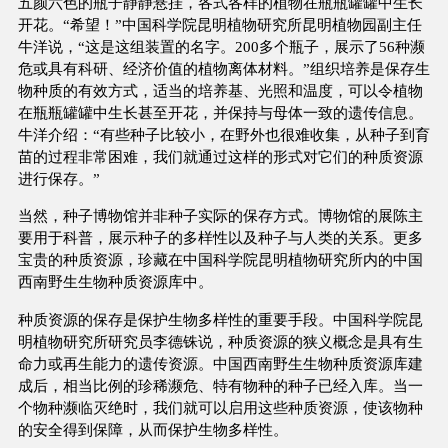
五颜六色的瓶子静静悬挂，各式各样的植物在瓶瓶罐罐中生长
开花。“希望！”中国科学院昆明植物研究所昆明植物园副主任
牛洋说，“这是这组装置的名字。200多个瓶子，展示了56种濒
危或具有科研、经济价值的植物离体材料。”组织培养是保存生
物种质的有效方式，适当的培养基、光照和温度，可以令植物
在瓶瓶罐罐中生长甚至开花，并保持与母体一致的遗传信息。
牛洋介绍：“有些种子比较小，在野外也很难收集，从种子到育
苗的过程非常困难，我们就通过这样的形式对它们的种质资源
进行保存。”
当然，种子博物馆并非种子实际的保存方式。博物馆的展陈主
要用于科普，展示种子的多样性以及种子与人类的关系。更多
宝贵的种质资源，珍藏在中国科学院昆明植物研究所内的中国
西南野生生物种质资源库中。
种质资源的保存是保护生物多样性的重要手段。中国科学院昆
明植物研究所研究员李德铢说，种质资源的狭义概念是具有生
命力或再生能力的遗传资源。中国西南野生生物种质资源库建
成后，相当比例的珍稀濒危、特有物种的种子已经入库。当一
个物种濒临灭绝时，我们就可以启用这些种质资源，使该物种
的安全得到保障，从而保护生物多样性。