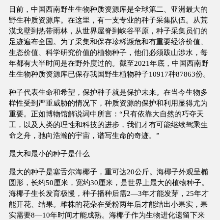
目前，中国西南野生生物种质资源库是全球第二、亚洲最大的
野生种质资源库。在这里，有一支专业的种子采集队伍。从荒
漠戈壁到热带雨林，从世界屋脊到峡谷平原，种子采集员们的
足迹遍布全国。为了采集和保存珍稀濒危和有重要经济价值、
生态价值、科学研究价值的植物种子，他们必须跋山涉水，每
年都有大半时间是在野外度过的。截至2021年底，中国西南野
生生物种质资源库已保存我国野生植物种子10917种87863份。
种子代表生命和希望，保护种子就是保护未来。在当今生物多
样性受到严重威胁的情况下，种质资源的保护和利用显得尤为
重要。正如博物馆解说词中所言：“只有依靠大自然的巧夺天
工，以及人类的理性和科技的进步，我们才有可能继续驾乘生
命之舟，驰向浩瀚的宇宙，谱写生命的奇迹。”
最大和最小的种子是什么
最大的种子是塞舌尔海椰子，重可达20公斤。海椰子外观呈椭
圆形，长约50厘米，宽约30厘米，是世界上最大的植物种子。
海椰子生长发育极慢，种子播种后需2—3年才能发芽，25年才
能开花、结果。雌株的花朵在受粉两年后才能结出小果实，果
实需要8—10年时间才能成熟。海椰子作为生物进化遗留下来