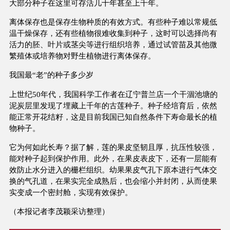
大部分种子在这里可存活几十年甚至上千年。
离体保存也是保存生物种质的有效方式。有些种子难以常规低
温干燥保存，还有些植物很难收集到种子，这时可以选择尚有
活力的胚、叶片或茎尖等进行组织培养，通过试管苗及其他微
繁殖体或培养物对野生植物进行离体保存。
我国最“老”的种子多少岁
上世纪50年代，我国科学工作者在辽宁普兰店一个干涸池塘的
泥炭层里发现了埋藏上千年的古莲种子。种子经培育后，依然
能正常开花结籽，这是目前我国已知自然条件下寿命最长的植
物种子。
它为何如此长寿？据了解，莲的果皮坚韧且厚，抗压性较强，
能对种子起到保护作用。此外，在果皮表皮下，还有一层能有
效防止水分进入的栅栏组织。幼果果皮气孔下原本进行气体交
换的气孔道，在果实完全成熟后，也会缩小并封闭，从而使果
实变成一个密封舱，实现有效保护。
（本报记者李茂颖采访整理）