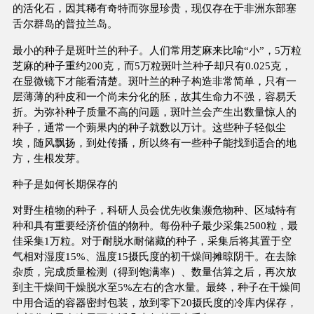
的活化石，因其稀有奇特而弥显珍贵，现仅存在于非洲东部塞
舌尔群岛的普拉兰岛。
最小的种子是斑叶兰的种子。人们常用芝麻来比喻“小”，5万粒
芝麻的种子重约200克，而5万粒斑叶兰种子却只有0.025克，
在显微镜下才能看清楚。斑叶兰的种子构造非常简单，只有一
层薄薄的种皮和一个尚未分化的胚，故其生命力不强，容易夭
折。为弥补种子质量不高的问题，斑叶兰会产生出数量惊人的
种子，通常一个蒴果内的种子就数以万计。这些种子轻似尘
埃，随风飘扬，到处传播，所以终有一些种子能找到适合的地
方，生根发芽。
种子是如何长期保存的
对野生植物的种子，科研人员会优先收集濒危物种、区域特有
种和具有重要经济价值的物种。每份种子最少采集2500粒，最
佳采集1万粒。对于耐脱水耐储藏的种子，采集后将其置于空
气相对湿度15%、温度15摄氏度的初干燥间摊晾阴干。在去除
杂质，完成质量检测（得到饱满率）、数量估算之后，再次放
到主干燥间干燥脱水至5%左右的含水量。最终，种子在干燥间
中用合适的容器密封包装，放到零下20摄氏度的冷库内保存，