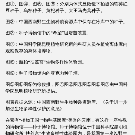
图①、图④、图⑤、图⑥：分别为体式显微镜下拍摄的软荚红
豆种子、乌桕种子、黄杞种子、大王马先蒿种子。
图②：中国西南野生生物种质资源库中保存在冷库中的种子。
图③：种子博物馆中的“希望”组培苗装置。
图⑦：中国科学院昆明植物研究所的科研人员在植物离体库内
观察保存的离体培养物。
图⑧：航拍“扶荔宫”生物多样性体验园。
图⑨：种子博物馆内的亚克力种子墙。
图③图⑧图⑨为徐俊摄，图①图②图④图⑤图⑥图⑦由中国科
学院昆明植物研究所提供。
图表数据来源：中国西南野生生物种质资源库、《关于进一步
加强生物多样性保护的意见》
在素有“植物王国”“物种基因库”美誉的云南，有这样一座特殊
的博物馆——种子博物馆。种子博物馆位于中国科学院昆明植
物研究所“扶荔宫”生物多样性体验园内，是我国第一座以野生