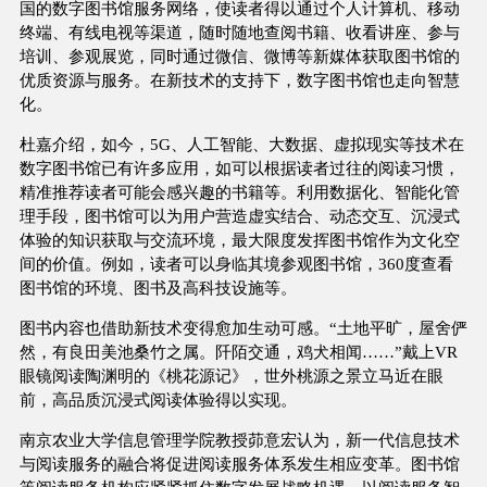
国的数字图书馆服务网络，使读者得以通过个人计算机、移动
终端、有线电视等渠道，随时随地查阅书籍、收看讲座、参与
培训、参观展览，同时通过微信、微博等新媒体获取图书馆的
优质资源与服务。在新技术的支持下，数字图书馆也走向智慧
化。
杜嘉介绍，如今，5G、人工智能、大数据、虚拟现实等技术在
数字图书馆已有许多应用，如可以根据读者过往的阅读习惯，
精准推荐读者可能会感兴趣的书籍等。利用数据化、智能化管
理手段，图书馆可以为用户营造虚实结合、动态交互、沉浸式
体验的知识获取与交流环境，最大限度发挥图书馆作为文化空
间的价值。例如，读者可以身临其境参观图书馆，360度查看
图书馆的环境、图书及高科技设施等。
图书内容也借助新技术变得愈加生动可感。“土地平旷，屋舍俨
然，有良田美池桑竹之属。阡陌交通，鸡犬相闻……”戴上VR
眼镜阅读陶渊明的《桃花源记》，世外桃源之景立马近在眼
前，高品质沉浸式阅读体验得以实现。
南京农业大学信息管理学院教授茆意宏认为，新一代信息技术
与阅读服务的融合将促进阅读服务体系发生相应变革。图书馆