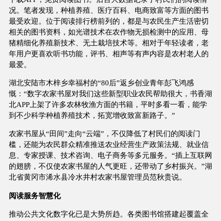
况。笔者发现，种植养殖、医疗百科、电商致富等方面的图书
最受欢迎。位于阅读排行榜前列的，都是与农民生产生活密切
相关的图书资料，如光谱技术在农作物无损检测中的应用、母
猪精细化养殖新技术、无土栽培技术等。相对于年轻读者，老
年用户更喜欢听书功能，评书、相声等有声内容是农村老人的
最爱。
湖北安陆市木梓乡幸福村的“80后”返乡创业青年彭飞鸿感
慨：“数字农家书屋对我们这些新型职业农民帮助很大，书香湖
北APP上架了许多农林牧渔方面的书籍，平时多看一看，能学
到不少科学种植养殖技术，拓宽增收致富新路子。”
农家书屋从“田间”走向“云端”，不仅降低了村民们的阅读门
槛，还能为农民群众精准推送农业经营生产政策法规、就业信
息、专家授课、技术咨询、电子商务等多元服务。“插上互联网
的翅膀，不仅使农家书屋的人气更旺，还带动了乡村振兴。”湖
北省黄冈市浠水县冷水井村农家书屋管理员范秋贵说。
阅读服务智慧化
推动公共文化数字化已是大势所趋。各类图书馆搭建起覆盖全