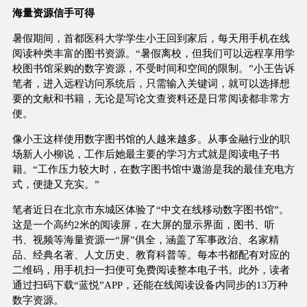
海量资源信手可得
暑假期间，首都医科大学学生小王回到家后，每天用手机在线
阅读种类丰富的图书资源。“暑假离校，但我们可以远程享用学
校图书馆采购的数字资源，不受时间和空间的限制。”小王告诉
笔者，进入远程访问系统后，只需输入关键词，就可以选择想
要的文献和书籍，无论是写论文查资料还是日常阅读都非常方
便。
像小王这样使用数字图书馆的人越来越多。从事金融行业的职
场新人小柳说，工作后她最主要的学习方式就是阅读电子书
籍。“工作压力较大时，在数字图书馆中遨游是我的最佳充电方
式，便捷又充实。”
笔者近日在北京市东城区体验了“中文在线移动数字图书馆”。
这是一个高约2米的阅读屏，在大屏的显示界面，图书、听
书、视频等海量资源一“屏”俱全，涵盖了军事政治、名家精
品、经典名著、人文历史、教育科普等。每本书都配有对应的
二维码，用手机扫一扫便可免费阅读整本电子书。此外，读者
通过扫码下载“蓝悦”APP，还能在线阅读设备内同步的13万种
数字资源。