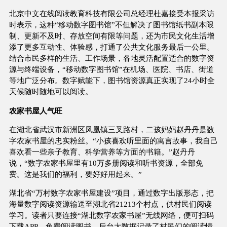
北京中文在线阅读教育科技有限公司总经理杜嘉接受本报采访
时表示，这种“移动数字图书馆”不但解决了图书馆纸书副本限
制、更新不及时、存放空间有限等问题，还为市民文化生活增
添了更多互动性、体验感，打通了公共文化服务最后一公里。
结合市民多样的生活、工作场景，各地灵活配置适合的数字资
源与终端设备，“移动数字图书馆”在机场、医院、书店、街道
等地广泛分布。数字赋能下，图书馆资源真正实现了24小时全
天候随时随地可以阅读。
农家书屋人气旺
在湖北省武汉市新洲区凤凰镇三叉路村，二孩妈妈赵丹丹是数
字农家书屋的忠实粉丝。“小孩喜欢听里面的寓言故事，我自己
喜欢看一些亲子教育、科学营养等方面的书籍。”赵丹丹
说，“数字农家书屋里有10万多册阅读和听书资源，全部免
费。这是我们的福利，要好好用起来。”
湖北省“万村数字农家书屋建设”项目，通过数字出版形态，把
海量数字阅读资源输送至湖北省21213个村点，供村民们阅读
学习。读者只要连接“湖北数字农家书屋”无线网络，便可扫码
下载APP，免费阅读图书。后台大数据记录了村民们的阅读情