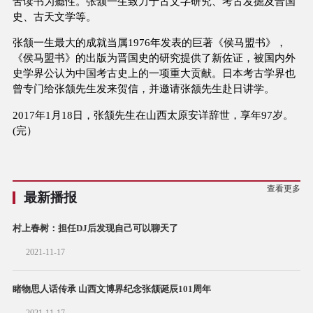
苦读书为瘾性。张颔一生致力于古文字研究、考古发掘及晋国
史、古天文学等。
张颔一生最大的成就当属1976年发表的巨著《侯马盟书》，
《侯马盟书》的出版为晋国史的研究提供了新佐证，被国内外
史学界公认为中国考古史上的一项重大贡献。日本考古学界也
曾专门给张颔先生发来贺信，并邀请张颔先生赴日讲学。
2017年1月18日，张颔先生在山西太原安详辞世，享年97岁。
(完）
查看更多
最新播报
村上春树：担任DJ后发现自己可以聊天了
2021-11-17
睹物思人话传承 山西文博界纪念张颔诞辰101周年
2021-11-17