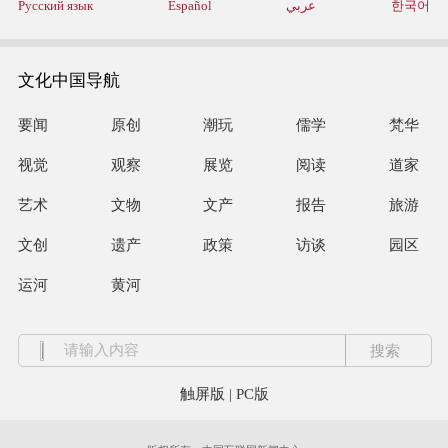
Русский язык
Español
عربي
한국어
文化中国导航
要闻
原创
潮玩
儒学
梵华
视觉
观察
展览
阅读
道家
艺术
文物
文产
报告
旅游
文创
遗产
政策
访谈
园区
运河
黄河
触屏版
|
PC版