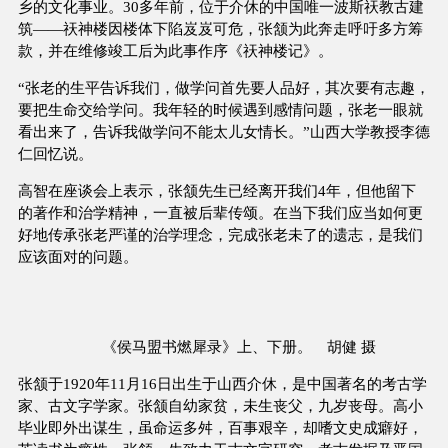
乡的文化事业。30多年前，位于介休的中国唯一波斯祆教古建
筑——祆神楼因楼体下陷岌岌可危，张颔为此奔走呼吁多方筹
款，并在维修竣工后为此事作序《祆神楼记》。
“张老的生平告诉我们，做学问首先要人品好，其次要有志趣，
要把生命交给学问。我年轻的时候遇到感情问题，张老一眼就
看出来了，告诉我做学问不能太儿女情长。”山西大学教授李德
仁回忆说。
高智在座谈会上表示，张颔先生已经离开我们4年，但他留下
的著作和治学精神，一直被后辈传颂。在当下我们应当如何更
好地传承张老严谨的治学理念，完成张老未了的遗志，是我们
应该面对的问题。
《侯马盟书燃犀录》上、下册。 胡健 摄
张颔于1920年11月16日出生于山西介休，是中国著名的考古学
家、古文字学家。张颔自幼家贫，未生丧父，九岁丧母。高小
毕业即外出谋生，虽命运多舛，百事艰辛，却嗜文史成癖好，