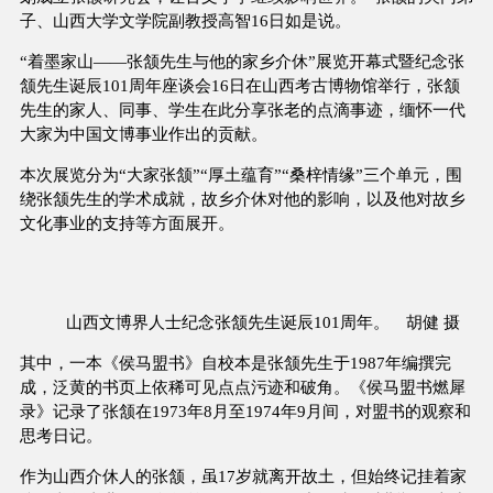
子、山西大学文学院副教授高智16日如是说。
“着墨家山——张颔先生与他的家乡介休”展览开幕式暨纪念张
颔先生诞辰101周年座谈会16日在山西考古博物馆举行，张颔
先生的家人、同事、学生在此分享张老的点滴事迹，缅怀一代
大家为中国文博事业作出的贡献。
本次展览分为“大家张颔”“厚土蕴育”“桑梓情缘”三个单元，围
绕张颔先生的学术成就，故乡介休对他的影响，以及他对故乡
文化事业的支持等方面展开。
山西文博界人士纪念张颔先生诞辰101周年。 胡健 摄
其中，一本《侯马盟书》自校本是张颔先生于1987年编撰完
成，泛黄的书页上依稀可见点点污迹和破角。《侯马盟书燃犀
录》记录了张颔在1973年8月至1974年9月间，对盟书的观察和
思考日记。
作为山西介休人的张颔，虽17岁就离开故土，但始终记挂着家