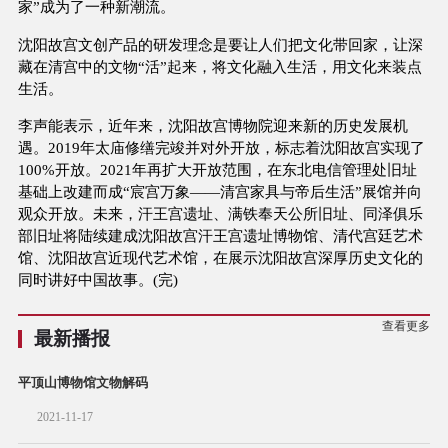
家”成为了一种新潮流。
沈阳故宫文创产品的研发理念是要让人们把文化带回家，让深
藏在清宫中的文物“活”起来，将文化融入生活，用文化来装点
生活。
李声能表示，近年来，沈阳故宫博物院迎来新的历史发展机
遇。2019年太庙修缮完竣并对外开放，标志着沈阳故宫实现了
100%开放。2021年再扩大开放范围，在东北电信管理处旧址
基础上改建而成“宸宫万象——清宫家具与帝后生活”展馆并向
观众开放。未来，汗王宫遗址、满铁奉天公所旧址、同泽俱乐
部旧址将陆续建成沈阳故宫汗王宫遗址博物馆、清代宫廷艺术
馆、沈阳故宫近现代艺术馆，在展示沈阳故宫深厚历史文化的
同时讲好中国故事。(完)
查看更多
最新播报
平顶山博物馆文物解码
2021-11-17