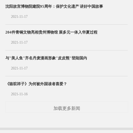
沈阳故宫博物院建院95周年：保护文化遗产 讲好中国故事
2021-11-17
204件青铜文物亮相贵州博物馆 展多元一体入华夏过程
2021-11-17
与"美人鱼"齐名丹麦漫画形象"皮皮熊"登陆国内
2021-11-17
《骆驼祥子》为何被外国读者喜爱？
2021-11-16
加载更多新闻