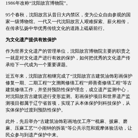
1986年改称“沈阳故宫博物院”。
95个春秋，沈阳故宫从昔日大内禁区，变为公众自由参观的国
家一级博物馆。一代又一代沈阳故宫人艰难探索、薪火相传，
在传承弘扬中华优秀传统文化的道路上砥砺前行。
为文化遗产提供有效保护
作为世界文化遗产的管理单位，沈阳故宫博物院主要的职责之
一就是对文化遗产进行有效的保护，如何把优秀的文化遗产传
承给下一代成为一个重要课题。
近五年来，沈阳故宫相继完成了“沈阳故宫古建筑油饰彩画保护
修复一期、二期工程”“文溯阁修缮工程”“师善斋修缮工程”等古
建筑修缮工作，并坚持预防性保护理念，成立遗产监测中心，
对沈阳故宫古建筑进行变形监测。彩画保护项目和世界遗产监
测项目都属于辽宁省首项，实现了从本体保护到科技保护，从
实体保护过渡到预防性保护。
此外，先后举办“古建筑油饰彩画地仗工序”“梳麻、披麻、磨
麻、压麻工艺”“小闹钟的拆装”等公共示范和观摩体验活动，让
民众参与到遗产保护中来。