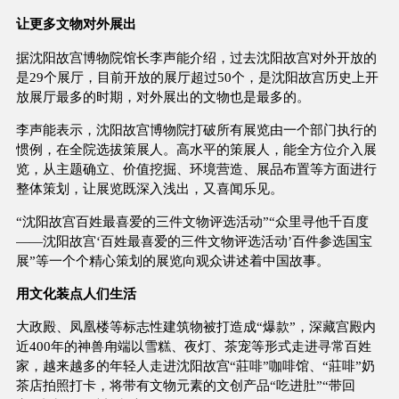
让更多文物对外展出
据沈阳故宫博物院馆长李声能介绍，过去沈阳故宫对外开放的
是29个展厅，目前开放的展厅超过50个，是沈阳故宫历史上开
放展厅最多的时期，对外展出的文物也是最多的。
李声能表示，沈阳故宫博物院打破所有展览由一个部门执行的
惯例，在全院选拔策展人。高水平的策展人，能全方位介入展
览，从主题确立、价值挖掘、环境营造、展品布置等方面进行
整体策划，让展览既深入浅出，又喜闻乐见。
“沈阳故宫百姓最喜爱的三件文物评选活动”“众里寻他千百度
——沈阳故宫‘百姓最喜爱的三件文物评选活动’百件参选国宝
展”等一个个精心策划的展览向观众讲述着中国故事。
用文化装点人们生活
大政殿、凤凰楼等标志性建筑物被打造成“爆款”，深藏宫殿内
近400年的神兽甪端以雪糕、夜灯、茶宠等形式走进寻常百姓
家，越来越多的年轻人走进沈阳故宫“莊啡”咖啡馆、“莊啡”奶
茶店拍照打卡，将带有文物元素的文创产品“吃进肚”“带回