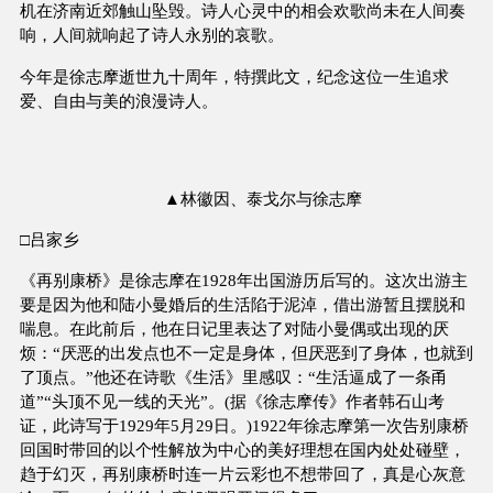
机在济南近郊触山坠毁。诗人心灵中的相会欢歌尚未在人间奏
响，人间就响起了诗人永别的哀歌。
今年是徐志摩逝世九十周年，特撰此文，纪念这位一生追求
爱、自由与美的浪漫诗人。
▲林徽因、泰戈尔与徐志摩
□吕家乡
《再别康桥》是徐志摩在1928年出国游历后写的。这次出游主
要是因为他和陆小曼婚后的生活陷于泥淖，借出游暂且摆脱和
喘息。在此前后，他在日记里表达了对陆小曼偶或出现的厌
烦：“厌恶的出发点也不一定是身体，但厌恶到了身体，也就到
了顶点。”他还在诗歌《生活》里感叹：“生活逼成了一条甬
道”“头顶不见一线的天光”。(据《徐志摩传》作者韩石山考
证，此诗写于1929年5月29日。)1922年徐志摩第一次告别康桥
回国时带回的以个性解放为中心的美好理想在国内处处碰壁，
趋于幻灭，再别康桥时连一片云彩也不想带回了，真是心灰意