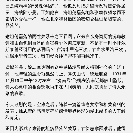
已是纯精神的“灵魂伴侣”了。他也及时把探望情况写信告诉居
留上海的陆小曼。正如他在上海坦荡磊落地和张幼仪频繁而不
密切的交往一样，他在北京和林徽因的密切交往也是坦荡的、
磊落的。
这坦荡磊落的两性关系来之不易啊，它来自亲身阅历的沉痛教
训和由自觉到自然的自我身心的彻底更新。不是有一则小托尔
斯泰曾经引用的谚语吗？“在清水里泡三次，在血水里浴三次，
在碱水里煮三次，我们就会纯净得不能再纯净了。”
遗憾的是，徐志摩达到的这种感情境界尚未得到社会的广泛了
解，他年轻的生命就戛然而止。雾失山峦，翳迷航路，1931年
11月19日中午12时左右，“济南号”飞机在济南近郊触山坠毁。
诗人心灵中的相会欢歌尚未在人间奏响，人间就响起了诗人永
别的哀歌。
令人欣慰的是，空难之后，随着一篇篇悼念文章和相关资料的
发表，徐志摩的感情历程和感情境界逐渐为越来越多的人了解
和肯定。
正因为形成了难得的坦荡磊落的关系，在徐志摩罹难后，他得