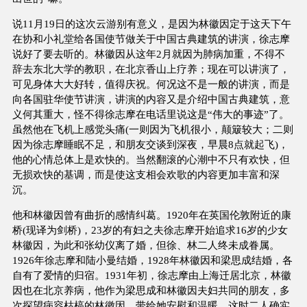
说11月19日的这次云游别有意义，是因为林徽因定于这天下午
在协和小礼堂给各国使节做关于中国古典建筑的讲演，徐志摩
说好了要去听的。林徽因从这年2月就因为肺病加重，不得不
辞去东北大学的教职，在北京香山上疗养；现在可以讲演了，
可见身体大大好转，值得庆祝。何况这不是一般的讲演，而是
向各国驻华使节讲演，讲演的内容又是介绍中国古典建筑，意
义何其重大，怪不得徐志摩在电话里说这是“伟大的事迹”了。
虽然他在飞机上感觉头痛(一则因为飞机很小，颠簸较大；二则
因为徐志摩睡眠不足，和朋友交谈到深夜，早晨8点就起飞)，
他的心情总体上是欢快的。当然翻滚的心潮中不只有欢快，但
无损欢快的基调，而是使这支相会欢歌的内容更加丰富和深
沉。
他和林徽因曾有曲折的感情纠葛。1920年在英国伦敦附近的康
桥(现译为剑桥)，23岁的有妇之夫徐志摩开始追求16岁的少女
林徽因，为此和张幼仪离了婚，但徐、林二人终未成眷属。
1926年徐志摩和陆小曼结婚，1928年林徽因和梁思成结婚，各
自有了爱情的归宿。1931年初，徐志摩由上海迁居北京，林徽
因也在北京养病，他作为梁思成和林徽因夫妇共同的朋友，多
次探望病容枯槁的林徽因，带给她安慰和温暖，这时二人确实