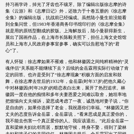
持习画学诗，掉光了牙齿也不镶牙。除了编辑出版徐志摩的诗
集《云游》和《志摩日记》外，还致力于十卷五册的《徐志摩
全集》的编辑出版，抗战前已经编成。虽然陆小曼生前没能看
到全集问世，但1983年香港商务印书馆印行的《徐志摩全集》
就是用的原纸型翻成的胶版。上海解放后，陆小曼获得新生，
展出了国画作品，在上海市长陈毅关照下，担任上海文史馆馆
员和上海市人民政府参事室参事，确实可以告慰地下的“君
心”了。
有人怀疑：徐志摩如果不罹难，他和林徽因之间纯粹精神的“灵
魂伴侣”关系能不能继续下去？后续的金岳霖用实际行动做了肯
定的回答。也许是受到了“徐志摩现象”积极方面的启发和鼓
舞，在徐志摩去世后的1932年，金岳霖(时年37岁)把他久藏心
中对林徽因(时年28岁)的暗恋表白出来，展开了热烈追求。林
徽因一度在他的痴情和多年夫妻恩爱之间难以取舍，她坦率地
把烦恼向丈夫倾诉，梁思成考虑了一夜，诚恳地对妻子说，“你
是自由的，如果你选择了老金，我祝愿你们幸福。”林徽因又把
丈夫的态度告诉金岳霖，金岳霖说，“看来思成是真正爱你的，
我不能去伤害一个真正爱你的人。我应该退出。”此后金岳霖一
直和梁林夫妇比邻而居，默默地守候，终身不娶，得到了梁林
夫妇和孩子们的共同信任。林徽因去世后，金岳霖写出了同样