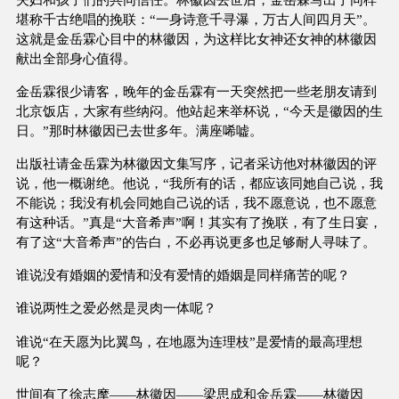
堪称千古绝唱的挽联：“一身诗意千寻瀑，万古人间四月天”。
这就是金岳霖心目中的林徽因，为这样比女神还女神的林徽因
献出全部身心值得。
金岳霖很少请客，晚年的金岳霖有一天突然把一些老朋友请到
北京饭店，大家有些纳闷。他站起来举杯说，“今天是徽因的生
日。”那时林徽因已去世多年。满座唏嘘。
出版社请金岳霖为林徽因文集写序，记者采访他对林徽因的评
说，他一概谢绝。他说，“我所有的话，都应该同她自己说，我
不能说；我没有机会同她自己说的话，我不愿意说，也不愿意
有这种话。”真是“大音希声”啊！其实有了挽联，有了生日宴，
有了这“大音希声”的告白，不必再说更多也足够耐人寻味了。
谁说没有婚姻的爱情和没有爱情的婚姻是同样痛苦的呢？
谁说两性之爱必然是灵肉一体呢？
谁说“在天愿为比翼鸟，在地愿为连理枝”是爱情的最高理想
呢？
世间有了徐志摩——林徽因——梁思成和金岳霖——林徽因