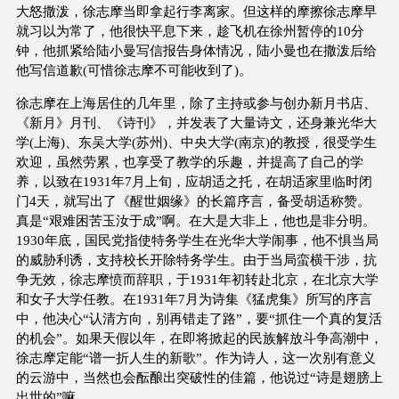
大怒撒泼，徐志摩当即拿起行李离家。但这样的摩擦徐志摩早
就习以为常了，他很快平息下来，趁飞机在徐州暂停的10分
钟，他抓紧给陆小曼写信报告身体情况，陆小曼也在撒泼后给
他写信道歉(可惜徐志摩不可能收到了)。
徐志摩在上海居住的几年里，除了主持或参与创办新月书店、
《新月》月刊、《诗刊》，并发表了大量诗文，还身兼光华大
学(上海)、东吴大学(苏州)、中央大学(南京)的教授，很受学生
欢迎，虽然劳累，也享受了教学的乐趣，并提高了自己的学
养，以致在1931年7月上旬，应胡适之托，在胡适家里临时闭
门4天，就写出了《醒世姻缘》的长篇序言，备受胡适称赞。
真是“艰难困苦玉汝于成”啊。在大是大非上，他也是非分明。
1930年底，国民党指使特务学生在光华大学闹事，他不惧当局
的威胁利诱，支持校长开除特务学生。由于当局蛮横干涉，抗
争无效，徐志摩愤而辞职，于1931年初转赴北京，在北京大学
和女子大学任教。在1931年7月为诗集《猛虎集》所写的序言
中，他决心“认清方向，别再错走了路”，要“抓住一个真的复活
的机会”。如果天假以年，在即将掀起的民族解放斗争高潮中，
徐志摩定能“谱一折人生的新歌”。作为诗人，这一次别有意义
的云游中，当然也会酝酿出突破性的佳篇，他说过“诗是翅膀上
出世的”嘛。