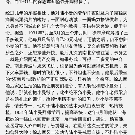
冷。而1931年的徐志摩却坚强开阔得多了。
经过几年的摩擦相处，他对陆小曼的奢华挥霍以及为了减轻病
痛而沉溺鸦片的嗜好，一面耐心劝诫，一面竭力挣钱供养，为
此身兼不同城市的好几个大学的教授，不惜往返奔波，疲于奔
命。据查，1931年3月至6月的三个来月间，徐志摩就筹措了三
千多银元，他每月只留给自己30元花销，还债之后，仍不敷陆
小曼的开支。他不好意思再向朋友借钱，卖文的稿费和教书的
薪金之外，还想挣些外快。最后几次的南北穿梭往返，事务之
一就是介绍两笔房产交易，如果办成，可得一千多元的中介
费。南北奔波时愿乘飞机，也是因为他可以蹭得免费机票，省
下火车票钱。那时的飞机很小，不舒坦也不安全，他最后乘坐
的“济南号”邮政机除了正副驾驶员，只有他一个乘客。徐志摩
婚后家庭生活的困顿让朋友们挂心，有人劝他和陆小曼分手，
他说：那就会把小曼毁了，此生绝不负小曼。他恪守老师梁启
超在婚礼上的训词，改掉“用情不专”的旧习，对小曼不离不
弃，情爱专一。他对于陆小曼的艺术天赋由衷赞赏，热情扶
植。1931年陆小曼拜师学画，提高甚快，这年6月间他从上海
把她的一幅山水画带到北京，展示给朋友们，胡适、杨杏佛、
金岳霖等人齐声叫好，纷纷题诗。在最后这次云游的前夕，夫
妇曾经大吵：徐志摩又一次劝告陆小曼戒毒自拔，不料陆小曼