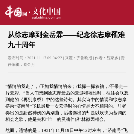
从徐志摩到金岳霖——纪念徐志摩罹难
九十周年
发布时间：2021-11-17 09:04:22 | 来源：齐鲁晚报 | 作者：吕家乡 | 责
任编辑：秦金月
“悄悄的我走了，/正如我悄悄的来；/我挥一挥衣袖，/不带走一
片云彩。”当人们想到徐志摩最后的云游和罹难时，往往会联想
到他的《再别康桥》中的这些诗句。其实诗中的情调和徐志摩
搭乘“济南号”飞机最后一次云游时的心情是大不相同的。前者
奏出的是黯然神伤的离别曲，后者奏出的却是以欢快为基调的
相会之歌，他是去和“唯一的灵魂伴侣”林徽因相会。
然而，遗憾的是，1931年11月19日中午12时左右，“济南号”飞