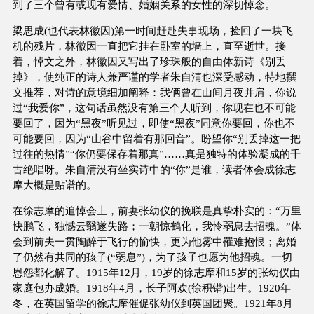
到了三个曾有或现有爱情、婚姻关系的女性的深切悼念。
梁思成(也代表林徽因)第一时间赶赴失事现场，捡回了一块飞
机的残片，林徽因一直把它挂在卧室的墙上，直至逝世。接
着，悼文之外，林徽因又写出了珍珠般的自由体新诗《别丢
掉》，使纯正的诗人兼严谨的学者朱自清也深受感动，特地撰
文推荐，对诗的意境细加阐释：我俩曾在山间月夜并肩，你说
过“我爱你”，这句话虽然没有第三个人听到，你现在也不可能
要回了，因为“黑夜”听见过，即使“黑夜”同意你要回，你也不
可能要回，因为“山谷中留着有那回音”。盼望你“别丢掉这一把
过往的热情”“你仍要保存着那真”……真是独特的体验凝成的千
古绝唱呀。朱自清没有坐实诗中的“你”是谁，读者体会成徐志
摩大概是贴谱的。
在徐志摩的追悼会上，前妻张幼仪的挽联是真挚朴实的：“万里
快鹏飞，独憾云翳遂失路；一朝惊鹤化，我怜弱息去招魂。”体
会到前夫一贯陶醉于飞行的愉快，更为他雾中罹难抱恨；离婚
了仍然有共同的孩子(“弱息”)，为了孩子也愿为他招魂。一切
恩怨都化解了。1915年12月，19岁的徐志摩和15岁的张幼仪由
家庭包办成婚。1918年4月，长子阿欢(徐积锴)出生。1920年
冬，在英国留学的徐志摩催促张幼仪到英国团聚。1921年8月