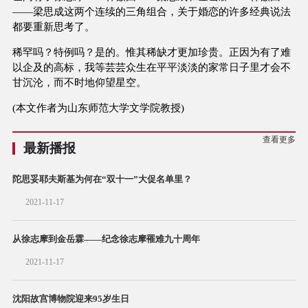
——梁思成这两个连续的三角组合，关于婚恋的许多经典说法
都要重新思考了。
稀罕吗？特例吗？是的。惟其稀缺才更加珍贵。正因为有了难
以企及的高标，我等芸芸众生在平平淡淡的家常日子里才会不
甘沉沦，而不时地仰望星空。
(本文作者为山东师范大学文学院教授)
查看更多
最新播报
陀思妥耶夫斯基为何在“双十一”大促名单里？
2021-11-17
从徐志摩到金岳霖——纪念徐志摩罹难九十周年
2021-11-17
沈阳故宫博物院迎来95岁生日