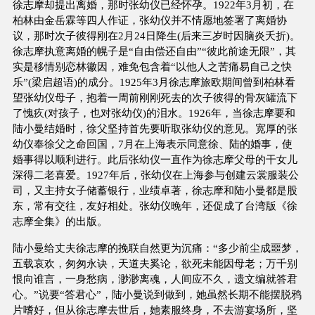
徐志摩却提出离婚，那时张幼仪已经怀孕。1922年3月初，在
柏林由金岳霖等四人作证，张幼仪并不情愿地签署了离婚协
议，那时次子彼得刚在2月24日降生(后来三岁时因脑炎夭折)。
徐志摩执意离婚的幌子是“自由偿还自由”“彼此前途无限”，其
实是移情别恋林徽因，难免包含着“以他人之苦痛易自己之快
乐”(梁启超语)的成分。1925年3月徐志摩旅欧期间曾到柏林看
望张幼仪母子，抱着一周前刚刚死去的次子彼得的骨灰罐流下
了愧疚(对孩子，也对张幼仪)的泪水。1926年，当徐志摩要和
陆小曼结婚时，徐父坚持首先要听取张幼仪的意见。宽厚的张
幼仪奉徐父之命回国，7月在上海表示同意徐、陆的婚事，使
婚事得以顺利进行。此后张幼仪一直作为徐志摩父母的干女儿
深得二老喜爱。1927年后，张幼仪在上海参与创建云裳服装公
司，又主持女子储蓄银行，业绩卓著，徐志摩和陆小曼都是股
东，常有交往，友好相处。张幼仪晚年，还促成了台湾版《徐
志摩全集》的出版。
陆小曼给丈夫徐志摩的挽联自然更为沉痛：“多少前尘成噩梦，
五载哀欢，匆匆永诀，天道夫奚论，欲死未能因母老；万千别
恨向谁言，一身愁病，渺渺离魂，人间应不久，遗文编就答君
心。”说要“答君心”，陆小曼说到做到，她虽然长期不能摆脱鸦
片嗜好，但从徐志摩去世后，她素服终身，不去游宴场所，坚