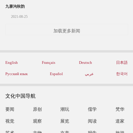
九寨沟秋韵
2021-08-25
加载更多新闻
English
Français
Deutsch
日本語
Русский язык
Español
عربي
한국어
文化中国导航
要闻
原创
潮玩
儒学
梵华
视觉
观察
展览
阅读
道家
艺术
文物
文产
报告
旅游