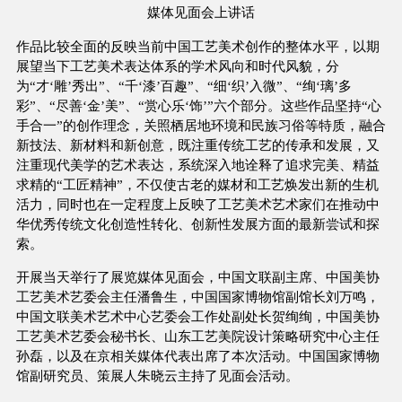
媒体见面会上讲话
作品比较全面的反映当前中国工艺美术创作的整体水平，以期
展望当下工艺美术表达体系的学术风向和时代风貌，分
为“才‘雕’秀出”、“千‘漆’百趣”、“细‘织’入微”、“绚‘璃’多
彩”、“尽善‘金’美”、“赏心乐‘饰’”六个部分。这些作品坚持“心
手合一”的创作理念，关照栖居地环境和民族习俗等特质，融合
新技法、新材料和新创意，既注重传统工艺的传承和发展，又
注重现代美学的艺术表达，系统深入地诠释了追求完美、精益
求精的“工匠精神”，不仅使古老的媒材和工艺焕发出新的生机
活力，同时也在一定程度上反映了工艺美术艺术家们在推动中
华优秀传统文化创造性转化、创新性发展方面的最新尝试和探
索。
开展当天举行了展览媒体见面会，中国文联副主席、中国美协
工艺美术艺委会主任潘鲁生，中国国家博物馆副馆长刘万鸣，
中国文联美术艺术中心艺委会工作处副处长贺绚绚，中国美协
工艺美术艺委会秘书长、山东工艺美院设计策略研究中心主任
孙磊，以及在京相关媒体代表出席了本次活动。中国国家博物
馆副研究员、策展人朱晓云主持了见面会活动。