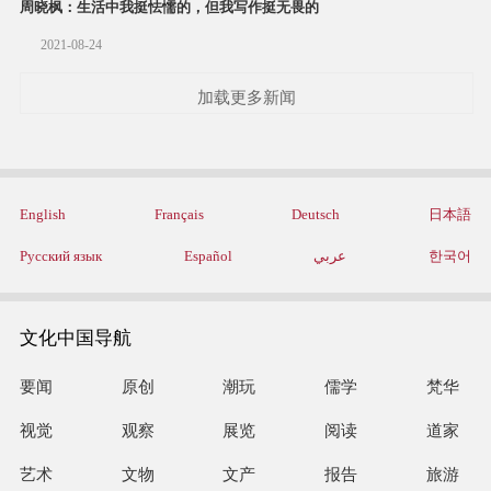
周晓枫：生活中我挺怯懦的，但我写作挺无畏的
2021-08-24
加载更多新闻
English
Français
Deutsch
日本語
Русский язык
Español
عربي
한국어
文化中国导航
要闻
原创
潮玩
儒学
梵华
视觉
观察
展览
阅读
道家
艺术
文物
文产
报告
旅游