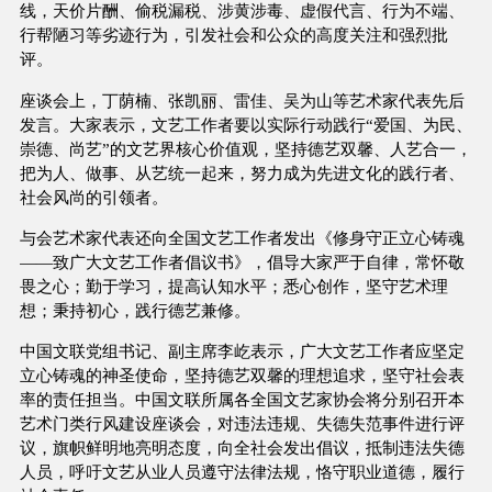
线，天价片酬、偷税漏税、涉黄涉毒、虚假代言、行为不端、
行帮陋习等劣迹行为，引发社会和公众的高度关注和强烈批
评。
座谈会上，丁荫楠、张凯丽、雷佳、吴为山等艺术家代表先后
发言。大家表示，文艺工作者要以实际行动践行“爱国、为民、
崇德、尚艺”的文艺界核心价值观，坚持德艺双馨、人艺合一，
把为人、做事、从艺统一起来，努力成为先进文化的践行者、
社会风尚的引领者。
与会艺术家代表还向全国文艺工作者发出《修身守正立心铸魂
——致广大文艺工作者倡议书》，倡导大家严于自律，常怀敬
畏之心；勤于学习，提高认知水平；悉心创作，坚守艺术理
想；秉持初心，践行德艺兼修。
中国文联党组书记、副主席李屹表示，广大文艺工作者应坚定
立心铸魂的神圣使命，坚持德艺双馨的理想追求，坚守社会表
率的责任担当。中国文联所属各全国文艺家协会将分别召开本
艺术门类行风建设座谈会，对违法违规、失德失范事件进行评
议，旗帜鲜明地亮明态度，向全社会发出倡议，抵制违法失德
人员，呼吁文艺从业人员遵守法律法规，恪守职业道德，履行