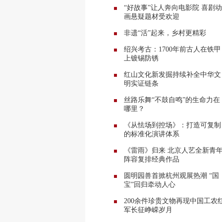
“好故事”让人奔向电影院 喜剧动
画悬疑题材受欢迎
非遗“活”起来，乡村更精彩
绍兴考古：1700年前古人在铁甲
上镀锡防锈
红山文化新发掘持续补全中华文
明实证链条
丝路乐舞“不鼓自鸣”的生命力在
哪里？
《从怯场到控场》：打造可复制
的标准化演讲体系
《雷雨》归来 北京人艺全新青
阵容复排经典作品
圆明园兽首掀杭州观展热潮 “国
宝”回归牵动人心
200余件珍贵文物再现中国工农
军长征峥嵘岁月