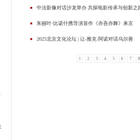
中法影像对话沙龙举办 共探电影传承与创新之
朱丽叶·比诺什携导演首作《亦吾亦舞》来京
2025北京文化论坛 | 让-雅克·阿诺对话乌尔善
1
2
3
4
5
6
7
8
年
红