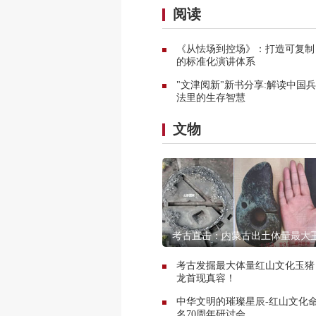
阅读
《从怯场到控场》：打造可复制
的标准化演讲体系
"文津阅新"新书分享:解读中国兵
法里的生存智慧
文物
考古直击：内蒙古出土体量最大
龙遗址探秘
考古发掘最大体量红山文化玉猪
龙首现真容！
中华文明的璀璨星辰-红山文化
名70周年研讨会