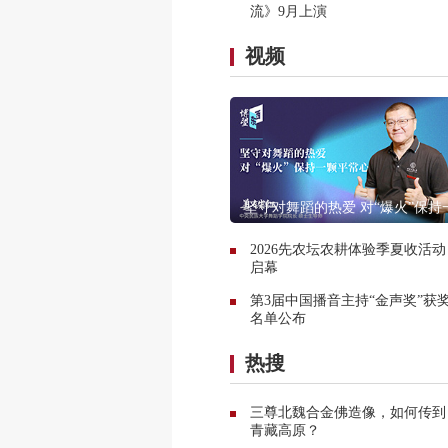
流》9月上演
视频
坚守对舞蹈的热爱 对“爆火”保持
平常心
2026先农坛农耕体验季夏收活动
启幕
第3届中国播音主持“金声奖”获
名单公布
热搜
三尊北魏合金佛造像，如何传到
青藏高原？