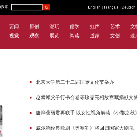
内搜索
English
|
Français
|
Deutsch
要闻
原创
潮玩
儒学
虹声
艺术
文
视觉
观察
展览
阅读
道家
文创
遗
北京大学第二十二届国际文化节举办
赵孟頫父子行书合卷等珍品亮相故宫藏捐献文
唐烨龚丽君再联手 以女性视角解读《小郡之秋
威尔第经典歌剧《奥赛罗》将回归国家大剧院