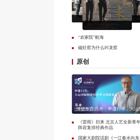
“农家院”航海
磁灶窑为什么叫龙窑
原创
博望东西|吕舟：申遗11年，大运
如何讲好中华文明故事
《雷雨》归来 北京人艺全新青
阵容复排经典作品
国家大剧院话剧《一江春水向东