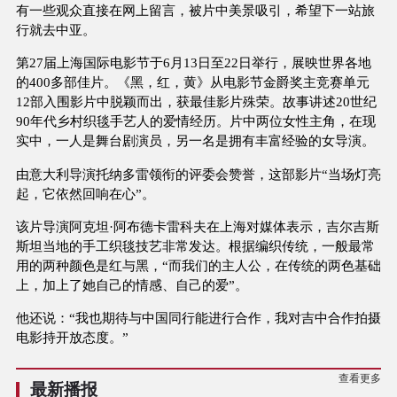
有一些观众直接在网上留言，被片中美景吸引，希望下一站旅
行就去中亚。
第27届上海国际电影节于6月13日至22日举行，展映世界各地
的400多部佳片。《黑，红，黄》从电影节金爵奖主竞赛单元
12部入围影片中脱颖而出，获最佳影片殊荣。故事讲述20世纪
90年代乡村织毯手艺人的爱情经历。片中两位女性主角，在现
实中，一人是舞台剧演员，另一名是拥有丰富经验的女导演。
由意大利导演托纳多雷领衔的评委会赞誉，这部影片“当场灯亮
起，它依然回响在心”。
该片导演阿克坦·阿布德卡雷科夫在上海对媒体表示，吉尔吉斯
斯坦当地的手工织毯技艺非常发达。根据编织传统，一般最常
用的两种颜色是红与黑，“而我们的主人公，在传统的两色基础
上，加上了她自己的情感、自己的爱”。
他还说：“我也期待与中国同行能进行合作，我对吉中合作拍摄
电影持开放态度。”
查看更多
最新播报