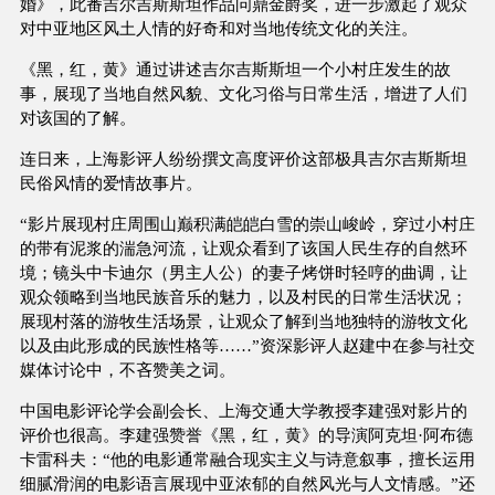
婚》，此番吉尔吉斯斯坦作品问鼎金爵奖，进一步激起了观众
对中亚地区风土人情的好奇和对当地传统文化的关注。
《黑，红，黄》通过讲述吉尔吉斯斯坦一个小村庄发生的故
事，展现了当地自然风貌、文化习俗与日常生活，增进了人们
对该国的了解。
连日来，上海影评人纷纷撰文高度评价这部极具吉尔吉斯斯坦
民俗风情的爱情故事片。
“影片展现村庄周围山巅积满皑皑白雪的崇山峻岭，穿过小村庄
的带有泥浆的湍急河流，让观众看到了该国人民生存的自然环
境；镜头中卡迪尔（男主人公）的妻子烤饼时轻哼的曲调，让
观众领略到当地民族音乐的魅力，以及村民的日常生活状况；
展现村落的游牧生活场景，让观众了解到当地独特的游牧文化
以及由此形成的民族性格等……”资深影评人赵建中在参与社交
媒体讨论中，不吝赞美之词。
中国电影评论学会副会长、上海交通大学教授李建强对影片的
评价也很高。李建强赞誉《黑，红，黄》的导演阿克坦·阿布德
卡雷科夫：“他的电影通常融合现实主义与诗意叙事，擅长运用
细腻滑润的电影语言展现中亚浓郁的自然风光与人文情感。”还