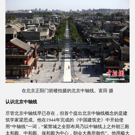
在北京正阳门箭楼拍摄的北京中轴线。富田 摄
认识北京中轴线
尽管北京中轴线早已存在，但首个提出北京中轴线概念的是建
筑学家梁思成。他在1944年完成的《中国建筑史》中开始使
用“中轴线”一词，“紫禁城之全部布局乃以中轴线上之外朝三殿
太和殿、中和殿、保和殿为中心，朝会大典所御也”。他用极大