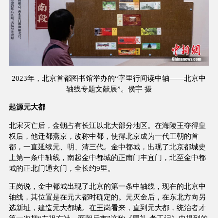
2023年，北京首都图书馆举办的“字里行间读中轴——北京中
轴线专题文献展”。侯宇 摄
起源元大都
北宋灭亡后，金朝占有长江以北大部分地区。在海陵王夺得皇
权后，他迁都燕京，改称中都，使得北京成为一代王朝的首
都，一直延续元、明、清三代。金中都城，出现了北京都城史
上第一条中轴线，南起金中都城的正南门丰宜门，北至金中都
城的正北门通玄门，全长约9里。
王岗说，金中都城出现了北京的第一条中轴线，现在的北京中
轴线，其位置是在元大都时确定的。元灭金后，在东北方向另
选新址，建造元大都城。在王岗看来，直到元大都，统治者才