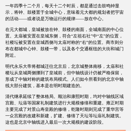
一年四季十二个月，每天十二个时辰，都是通过击鼓鸣钟显
示，将钟、鼓楼置于全城中心，意味着元大都的规划者把宇宙
的活动——或者说是万物运行的规律——放在中心。
在元大都城，皇城被放在钟、鼓楼的南面，全城南面的中心位
置。太庙被安置在皇城东侧，符合“左祖右社”中“左”的位置，
社稷坛被安置在皇城西侧与太庙对称的“右”的位置。商市则分
布在都城中心钟、鼓楼一带，以及各个交通枢纽的大街和城门
附近。
明代永乐大帝将都城迁往北京后，北京城整体南移，太庙和社
稷坛从皇城两侧挪到了皇城前，但中轴线设计仍被严格保留，
形成了中轴对称的建筑布局模式。人们如今所看到的北京中轴
线大部分建筑，基本是在明时期建造的。
清代继承延续了整体格局。顺治和康熙时期，均对中轴线区域
宫殿、坛庙等国家礼制建筑进行大规模修缮和重建。雍正时期
主要完成了对景山寿皇殿的修缮，乾隆时期则完成了重华宫等
一众宫殿的改建和新建，扩建、修缮了天坛等坛庙礼制建筑。
这也是北京中轴线进入最后一次大规模的建设阶段。