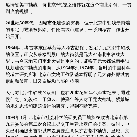
热情赞美中轴线，称北京“气魄之雄伟就在这个南北引伸、一贯
到底的规模”。
20世纪50年代，因城市化建设的需要，位于北京中轴线最南端
的永定门逐渐被拆除。伴随着城市建设，一系列考古工作也开
始展开。
1964年，考古学家徐苹芳等人考古勘探，鉴定了元大都中轴线
的位置，证实从鼓楼到景山的大街就是元大都南北中轴线大
街，与今天地安门南北大街是重合的，证实了元大都城南半轴
规划建设中轴线的走向。从1964年到1974年，当时的中国科学
院考古研究所和北京市文物工作队基本探明了元大都外郭城的
形制和范围，以及皇城和宫城的范围。
人们对北京中轴线的认知，也在20世纪60年代至世纪末，通过
侯仁之、刘敦桢、于倬云、傅熹年等人对于元大都城、紫禁城
的规划思想和建筑设计的研究，得到不断完善。
1999年3月，北京市社会科学院研究员王灿炽在政协北京市第
九届委员会第二次会议上提交了重建永定门的提案。彼时，中
央已明确提出首都城市发展要注意保护古都中轴线、皇城、文