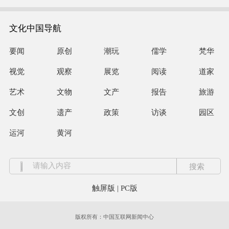
文化中国导航
要闻
原创
潮玩
儒学
梵华
视觉
观察
展览
阅读
道家
艺术
文物
文产
报告
旅游
文创
遗产
政策
访谈
园区
运河
黄河
触屏版
|
PC版
版权所有：中国互联网新闻中心