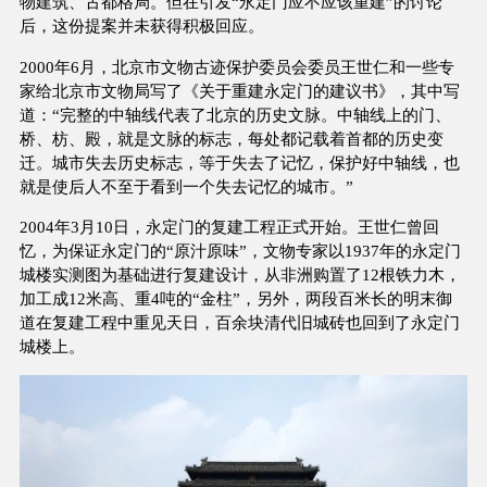
物建筑、古都格局。但在引发“永定门应不应该重建”的讨论
后，这份提案并未获得积极回应。
2000年6月，北京市文物古迹保护委员会委员王世仁和一些专
家给北京市文物局写了《关于重建永定门的建议书》，其中写
道：“完整的中轴线代表了北京的历史文脉。中轴线上的门、
桥、枋、殿，就是文脉的标志，每处都记载着首都的历史变
迁。城市失去历史标志，等于失去了记忆，保护好中轴线，也
就是使后人不至于看到一个失去记忆的城市。”
2004年3月10日，永定门的复建工程正式开始。王世仁曾回
忆，为保证永定门的“原汁原味”，文物专家以1937年的永定门
城楼实测图为基础进行复建设计，从非洲购置了12根铁力木，
加工成12米高、重4吨的“金柱”，另外，两段百米长的明末御
道在复建工程中重见天日，百余块清代旧城砖也回到了永定门
城楼上。