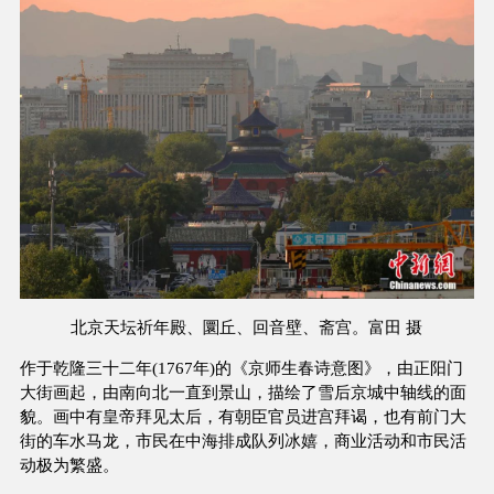
北京天坛祈年殿、圜丘、回音壁、斋宫。富田 摄
作于乾隆三十二年(1767年)的《京师生春诗意图》，由正阳门
大街画起，由南向北一直到景山，描绘了雪后京城中轴线的面
貌。画中有皇帝拜见太后，有朝臣官员进宫拜谒，也有前门大
街的车水马龙，市民在中海排成队列冰嬉，商业活动和市民活
动极为繁盛。