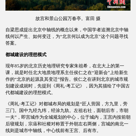
故宫和景山公园万春亭。富田 摄
自梁思成提出北京中轴线的概念以来，中国学者追溯北京中轴
线何以产生、如何变迁，为“北京何以成为北京”这个问题寻找
答案。
都城建设的理想模式
现年85岁的北京历史地理研究专家朱祖希，在北大上的第一
课，就是时任北大地质地理系主任侯仁之在“迎新会”上给新生
作的“北京的起源及其变迁”报告。侯仁之在讲到北京的城市规
划建设成就时，先提到《周礼·考工记》，因为其描绘了中国古
代都城建设的理想模式。
《周礼·考工记》对都城布局的规划是“匠人营国，方九里，旁
三门。国中九经九纬，经涂九轨。左祖右社，面朝后市，市朝
一夫”，即宫城作为全城规划的中心，位于城内，王宫内按前朝
后寝规划，宗庙和社稷对称置于外朝左右两侧，宫城的南北一
线则是城市中轴线，中心线前有王宫、后有市。