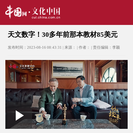
天文数字！30多年前那本教材85美元
发布时间：2023-08-16 08:43:31 | 来源： | 作者： | 责任编辑：李颖
Loaded
:
Play
0:00
/
--:--
Play
Picture-
Mute
Fullscree
in-
Picture
3.99%