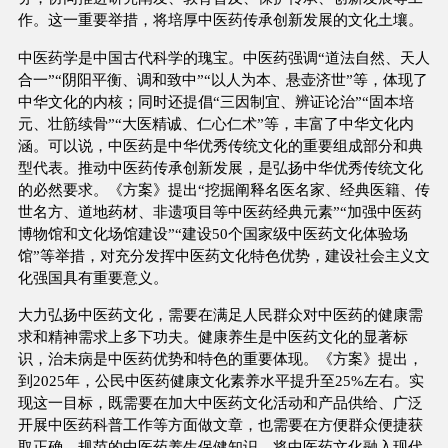
作。这一重要举措，将培厚中医药传承创新发展的文化土壤。
中医药学是中国古代科学的瑰宝。中医药强调“道法自然、天人
合一”“阴阳平衡、调和致中”“以人为本、悬壶济世”等，体现了
中华文化的内核；同时还提倡“三因制宜、辨证论治”“固本培
元、壮筋续骨”“大医精诚、仁心仁术”等，丰富了中华文化内
涵。可以说，中医药是中华优秀传统文化的重要组成部分和典
型代表。推动中医药传承创新发展，是弘扬中华优秀传统文化
的必然要求。《方案》提出“挖掘阐释名医名家、经典医籍、传
世名方、道地药材、非遗项目等中医药经典元素”“加强中医药
博物馆和文化场馆建设”“建设50个国家级中医药文化体验场
馆”等举措，对充分发挥中医药文化特色优势，建设社会主义文
化强国具有重要意义。
大力弘扬中医药文化，需要在满足人民群众对中医药的健康需
求和精神需求上多下功夫。健康养生是中医药文化的显著标
识，治未病是中医药优势和特色的重要体现。《方案》提出，
到2025年，公民中医药健康文化素养水平提升至25%左右。实
现这一目标，既需要在加大中医药文化活动和产品供给、广泛
开展中医药科普工作等方面做文章，也需要在方便群众便捷获
取正确、规范的中医药养生保健知识，将中医药文化融入现代