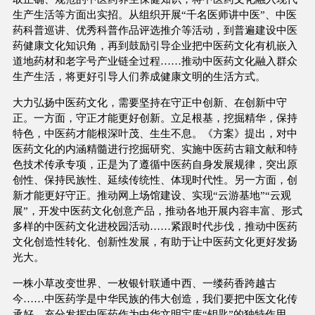
生产生活等方面出实招。从组织开展“千名医师讲中医”、中医
药科普巡讲、优秀科普作品评选推介等活动，到普遍建设中医
药健康文化知识角，再到鼓励引导企业把中医药文化有机嵌入
道地药材和老字号产业链全过程……推动中医药文化融入群众
生产生活，将更好引导人们养成健康文明的生活方式。
大力弘扬中医药文化，需要坚持在守正中创新、在创新中守
正。一方面，守正才能更好创新。立足根基，挖掘精华，保持
特色，中医药才能根深叶茂、生生不息。《方案》提出，对中
医药文化的内涵精髓进行挖掘研究、实施中医药古籍文献和特
色技术传承专项，正是为了遵循中医药自身发展规律，突出原
创性、保持民族性、延续传统性、体现时代性。另一方面，创
新才能更好守正。推动网上场馆建设、实现“云游基地”“云观
展”，开发中医药文化创意产品，推动各地开展内容丰富、形式
多样的中医药文化进校园活动……紧跟时代步伐，推动中医药
文化创造性转化、创新性发展，有助于让中医药文化更好发扬
光大。
一株小草改变世界、一枚银针联通中西、一缕药香跨越古
今……中医药学是中华民族的伟大创造，我们要把中医文化传
承好。充分发挥中医药作为中华文明宝库“钥匙”的独特作用，