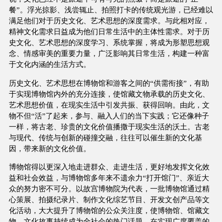
餐”。浮光掠影、浅尝辄止、拍照打卡的传统观光游，已经难以
满足他们对于历史文化、艺术思想的深度需求。与此相对应，
精神文化需求日益成为他们日常生活中的主体性需求。对于历
史文化、艺术思想的深度学习、系统掌握，将成为形塑思想观
念、情感审美的重要力量，广泛影响其日常生活，构建一种富
于文化内涵的生活方式。
历史文化、艺术思想在博物馆和游客之间的“供需衔接”，有助
于实现博物馆内外的充分连接，使馆藏文物承载的历史文化、
艺术思想价值，在现实生活中引发共振、获得回响。由此，文
物不但“活”了起来，参与、融入人们的当下实践；它还像种子
一样，将古老、珍贵的文化价值播撒于现实生活的沃土。古老
与现代、传统与创新的碰撞交融，往往可以催生新的文化基
因，带来新的文化价值。
博物馆得以更深入地走进群众、走进生活，更好地发挥文化效
益和社会效益，与博物馆多年来不遗余力“打开馆门”、亲近大
众的努力密不可分。以故宫博物院为代表，一批博物馆通过精
心策展、拍摄纪录片、制作文化综艺节目、开发文创产品等文
化活动，大大提升了博物馆的公众关注度，使博物馆、馆藏文
物、文化故事持续成为全社会的热门话题。在实现广度覆盖的