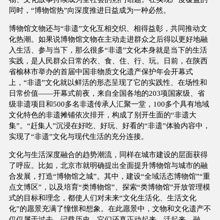
同时，“博物馆热”向深度推进日益成为一种必然。
博物馆文物还与“非遗”文化互相交织、相得益彰，共同推动文
化热潮。如果说博物馆文物在主动走进群众之后得以更好地融
入生活、参与当下，那么很多“非遗”文化本身就是当下的生活
实践，是人民群众日常的衣、食、住、行、玩。日前，在陕西
省榆林市举办的首届中国非物质文化遗产保护年会开幕式
上，“非遗”文化就以鲜活的形态呈现了它的实践性、在场性和
日常价值——开幕式前夜，来自全国各地的203项国家级、省
级非遗项目和500多名非遗传承人汇聚一堂，100多个具有地域
文化特色的非遗摊铺依次排开，构成了别开生面的“非遗大
集”。“赶集人”沉浸在好吃、好玩、好看的“非遗”体验内容中，
实现了“非遗”文化与现代生活的充分连接。
文化与生活深度融合的趋势潮流，同样在城市建设的层面获得
了呼应。比如，北京市就明确提出全面提升博物馆与城市的融
合发展，打造“博物馆之城”。其中，建设“全域活态博物馆”“重
点文博区”，以及培育“类博物馆”、探索“类博物馆”开放管理模
式的目标和理念，都使人们对未来“文化生活化、生活文化
化”的愿景充满了憧憬和想象。在此愿景中，文物和文化遗产不
仅仅属于过去、记载历史，它们还真正动起来、活起来，融