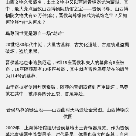
山西文物久负盛名，出土文物中又以商周青铜器尤为耀眼。其
中，最大亮点当数山西博物院镇馆之宝——晋侯鸟尊。山西博
物院文物共有53万件(套)，晋侯鸟尊缘何成为镇馆之宝？又如
何诠释“晋”从何来？
鸟尊问世竟是源自一场“劫难”
20世纪80年代中期，大量古墓葬、古文化遗址、古建筑遭盗掘
破坏，盗坑累累。
晋侯墓地也未逃脱厄运，9组19座晋侯和夫人的墓葬有8座被
盗，18座陪葬墓有10多座被盗，其中就有晋侯鸟尊所在的编号
为114号的墓葬。
由于盗掘者使用炸药爆破，随葬的青铜器遭到严重破坏，鸟尊
就在其中，被炸得四分五裂、首尾异处。
晋侯鸟尊的诞生地——山西曲村天马遗址全景图。山西博物院
供图
2002年，上海博物馆组织晋侯墓地出土青铜器展览。作为晋侯
墓地青铜器中造型最美、时代最早、体量也偏大的鸟尊，自然