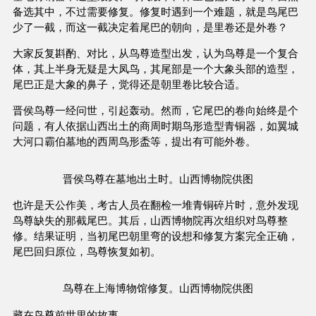
备选其中，不过需要修复。修复时遇到一个难题，就是鸟尾巴
少了一截，而这一截决定着尾巴的朝向，是里卷还是外卷？
大家反复斟酌、对比，从鸟尊造型出发，认为鸟尊是一个复合
体，其上半身无疑是大凤鸟，其尾部是一个大象头部的造型，
尾巴正是大象的鼻子，觉得还是朝里卷比较合适。
晋侯鸟尊一经问世，引起轰动。然而，它尾巴的卷向始终是个
问题，有人依据山西出土的商周时期鸟形造型青铜器，如翼城
大河口霸伯墓地的西周鸟形盉等，提出有可能外卷。
晋侯鸟尊在墓地出土时。山西博物院供图
也许是天公作美，考古人员在翻检一堆青铜碎片时，意外发现
鸟尊缺失的那截尾巴。其后，山西博物院再次组织对鸟尊整
修。结果证明，当初尾巴朝里弯的设想和修复方案完全正确，
尾巴回归原位，鸟尊恢复如初。
鸟尊在上海博物馆修复。山西博物院供图
藏在鸟尊前世里的故事