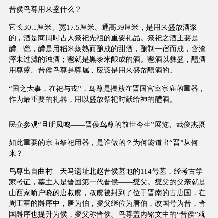
晋侯鸟尊用来盛什么？
它长30.5厘米、宽17.5厘米、通高39厘米，是用来盛放酒浆
的，酒是商周时古人祭祀先祖的重要礼品。祭祀之酒主要是
醴、鬯，醴是用稻米蒸熟而酿成的甜酒，酿制一宿而成，含渣
滓未过滤的浊酒；鬯就是黑黍米酿成的酒。鬯酒以彝盛，醴酒
用尊盛。晋侯鸟尊是尊属，应该是用来盛放醴酒的。
“国之大事，在祀与戎”，鸟尊是摆放在晋国宫室宗庙的重器，
作为最重要的礼器，用以盛放祭祀时献给神的醴酒。
民众参观“且听凤鸣——晋侯鸟尊的前世今生”展览。武俊杰摄
如此重要的宗庙祭祀用器，是谁做的？为何能道出“晋”从何
来？
鸟尊出自曲村—天马遗址北赵晋侯墓地的114号墓，经考古学
家考证，墓主人是晋国第一代晋侯——燮父。燮父的父亲就是
山西家喻户晓的唐叔虞，叔虞被封到了位于晋南的古唐国，在
周王室的爵序中，唐为伯，燮父继位为唐伯，改国号为晋，晋
国爵序也提升为侯，燮父称晋侯。鸟尊盖内铭文中的“晋侯”就