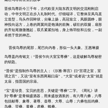
晋侯鸟尊距今三千年，古代欧亚大陆东西文明的交流刚刚启
动，中华文明正在步入礼制时代。仔细端详，它整体呈凤鸟直
立造型，鸟头作回眸状，尖喙上扬，高冠耸立，凤眼圆睁，眼
神投向远方，上卷的两翼间是饱满的前胸，硕壮的双腿，扇形
的齐短尾微微翘起，双爪紧紧扣地，身上饰羽纹和云纹，一副
卓然于世的神态。
晋侯鸟尊的尾部，尾巴向内卷，形似一头大象。王惠琳摄
鸟尊盖内有铭文：“晋侯乍向大室宝尊彝”，这是破解鸟尊秘密
的钥匙。
“晋侯”是指制作鸟尊的主人；《尔雅·释宫》曰“宫谓之室，室
谓之宫”，又说“室有东西两厢曰庙”，“大室”或者说“太室”就是
太庙，指晋国的宗庙。
“宝”是珍贵、宝贝的意思，关键是“尊彝”二字。《周礼》讲
到“尊彝”是青铜盛酒器，用来盛放酒浆的，有六尊六彝，六尊
包括献尊、象尊、著尊、壶尊、大尊、山尊；六彝包括鸡彝、
鸟彝、斝彝、黄彝，虎彝、蜼彝。