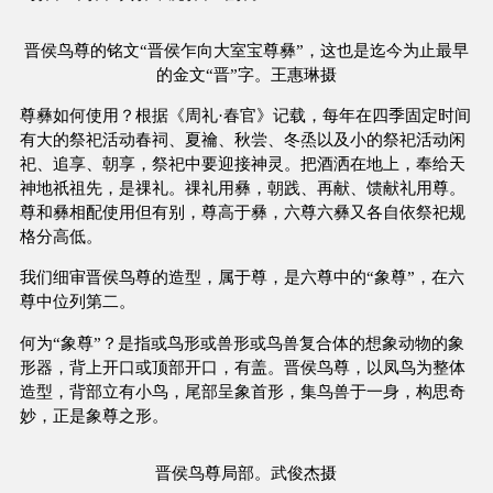
晋侯鸟尊的铭文“晋侯乍向大室宝尊彝”，这也是迄今为止最早
的金文“晋”字。王惠琳摄
尊彝如何使用？根据《周礼·春官》记载，每年在四季固定时间
有大的祭祀活动春祠、夏禴、秋尝、冬烝以及小的祭祀活动闲
祀、追享、朝享，祭祀中要迎接神灵。把酒洒在地上，奉给天
神地祇祖先，是祼礼。祼礼用彝，朝践、再献、馈献礼用尊。
尊和彝相配使用但有别，尊高于彝，六尊六彝又各自依祭祀规
格分高低。
我们细审晋侯鸟尊的造型，属于尊，是六尊中的“象尊”，在六
尊中位列第二。
何为“象尊”？是指或鸟形或兽形或鸟兽复合体的想象动物的象
形器，背上开口或顶部开口，有盖。晋侯鸟尊，以凤鸟为整体
造型，背部立有小鸟，尾部呈象首形，集鸟兽于一身，构思奇
妙，正是象尊之形。
晋侯鸟尊局部。武俊杰摄