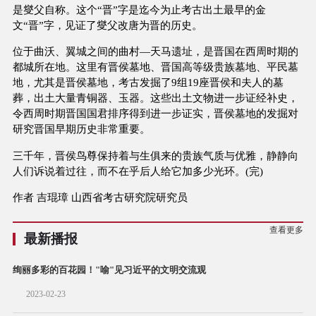
是燮父自称。这个“晋”字是迄今为止考古出土最早的金
文“晋”字，见证了燮父改唐为晋的历史。
位于曲沃、翼城之间的曲村—天马遗址，是晋国在西周时期的
都城所在地。这里有晋侯墓地、晋国高等级贵族墓地、平民墓
地，尤其是晋侯墓地，考古发掘了9组19座晋侯和夫人的墓
葬，出土大量青铜器、玉器。这些出土文物进一步证经补史，
令西周时期晋国国君排序得到进一步证实，晋侯墓地的发掘对
研究晋国早期历史非常重要。
三千年，晋侯鸟尊保持着与生俱来的贵族气质与优雅，静静向
人们诉说着过往，而不在乎后人给它加多少光环。(完)
作者 吉琨璋 山西省考古研究院研究员
查看更多
最新播报
绚丽多彩的百花园！"喻"见习近平的文明交流观
2023-02-23