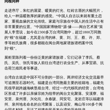
同根同种
走进序厅，朱红的屋梁、暖黄的灯光、红砖古厝的大幅照片，
给人一种温暖敦厚的家的感觉。“中国人自古以来就有重土恋
家、重视血缘的文化传统。家庭与宗族在中国人的生活中占有
非常重要的位置。”中国国家博物馆“源·缘——闽台艺术展”策
展人李雪说，如今在2300多万台湾同胞中，超过1800万同胞
的“根”在福建，尤其是台湾的林、黄、刘、王、蔡、许、郑、
李等姓氏族裔，很多都能在闽台两地家谱族谱档案中找
到“根”。
展柜里陈列着一份份泛黄的家谱族谱，它们记录了李氏、蔡
氏、吴氏、张氏等族人前往台湾进行农业生产、从事贸易、抗
击荷兰殖民者等事迹。
台湾自古就是中国不可分割的一部分。两岸经济文化交流最早
可追溯至石器时代。福建是台湾同胞最主要的祖籍地，福建先
民很早就跨越海峡垦殖台湾。经过一代代移民的经营，台湾地
区形成了许多以亲缘宗姓为纽带的闽台文化聚落。安溪寮、福
安里、泉州厝、兴化坑、永春陂、同安宅、龙岩庄等以福建漳
州、泉州地名命名的台湾聚落，以及诏安、梅山等100多个闽
台同名村镇，见证了福建先民开发台湾的历史轨迹。