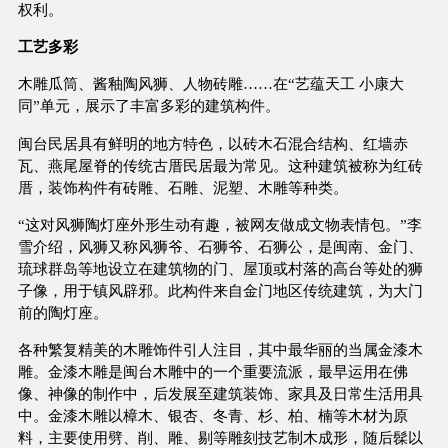
权利。
工艺多彩
木雕瓜筒、酱釉陶风狮、人物砖雕……在“艺蕴天工 小康大
同”单元，展示了丰富多彩的建筑构件。
闽台民居具有鲜明的地方特色，以砖木石混合结构、红墙赤
瓦、燕尾屋脊的传统古厝民居最为常见。这种建筑被称为红砖
厝，装饰构件有砖雕、石雕、泥塑、木雕等种类。
“这对风狮陶灯座外形生动有趣，被网友做成文物表情包。”李
雪介绍，风狮又称风狮爷、石狮爷、石狮公，是闽南、金门、
琉球群岛等地设立在建筑物的门、屋顶或村落的高台等处的狮
子像，用于镇风辟邪。此构件来自金门地区传统建筑，为大门
前的陶灯座。
各种繁复精美的木雕饰件引人注目，其中最华丽的当属金漆木
雕。金漆木雕是闽台木雕中的一个重要流派，最早运用在佛
像、神像的制作中，后发展至建筑装饰、家具及日常生活用具
中。金漆木雕以樟木、银杏、冬青、杉、柏、楠等木材为原
料，主要使用劈、削、雕、剔等雕刻技艺制木成形，随后髹以