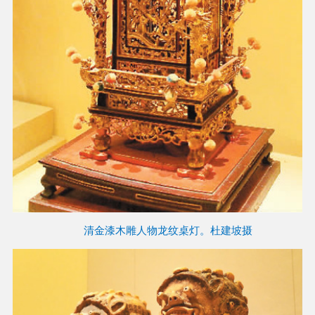
清金漆木雕人物龙纹桌灯。杜建坡摄