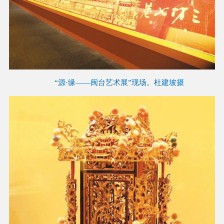
“源·缘——闽台艺术展”现场。杜建坡摄