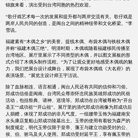
锦旗来看，演出受到台湾同胞的热烈欢迎。
“歌仔戏艺术每一次的发展和提升都与两岸交流有关。歌仔戏是
两岸人民共同的创造，是闽台之间的精神纽带和文化桥梁。”李
雪说。
福建素有“木偶之乡”的美誉。提线木偶、布袋木偶与铁枝木偶
并称“福建木偶三绝”。明清时期，木偶戏随着福建移民传播至
台湾地区。展厅里展示了不同类型的木偶，并以图文展板的形
式介绍了木偶头制作流程。“为了让观众更好地感受木偶戏的魅
力，我们把展台设计成舞台，展现了布袋木偶戏《大名府》的
表演场景。”展览主设计师王宇洁说。
除了血脉相连、语言相通，闽台人民还有共同的信仰和习俗。
郑成功信俗是闽南、台湾民众尊崇怀念民族英雄郑成功的民俗
活动，包括祭典、请神、巡境等。郑成功在台湾被尊称为“开台
圣王”“成功祖”“开山祖”。展厅里的清代郑成功画像为郑成功后
人捐赠，体现了郑成功的非凡气度。一组腰带玉饰为福建南安
水头康店复船山郑成功陵墓出土。玉带的使用有着较为森严的
制度规定，明代玉带仅限于皇帝、藩王与建立功勋受封的公、
侯、伯、驸马及夫人使用。郑成功受封延平王，享有佩玉带的