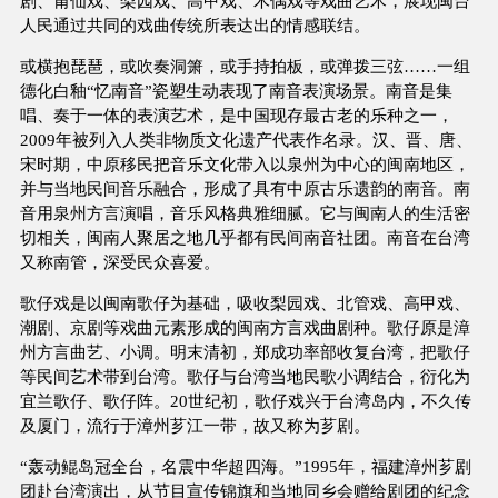
剧、莆仙戏、梨园戏、高甲戏、木偶戏等戏曲艺术，展现闽台
人民通过共同的戏曲传统所表达出的情感联结。
或横抱琵琶，或吹奏洞箫，或手持拍板，或弹拨三弦……一组
德化白釉“忆南音”瓷塑生动表现了南音表演场景。南音是集
唱、奏于一体的表演艺术，是中国现存最古老的乐种之一，
2009年被列入人类非物质文化遗产代表作名录。汉、晋、唐、
宋时期，中原移民把音乐文化带入以泉州为中心的闽南地区，
并与当地民间音乐融合，形成了具有中原古乐遗韵的南音。南
音用泉州方言演唱，音乐风格典雅细腻。它与闽南人的生活密
切相关，闽南人聚居之地几乎都有民间南音社团。南音在台湾
又称南管，深受民众喜爱。
歌仔戏是以闽南歌仔为基础，吸收梨园戏、北管戏、高甲戏、
潮剧、京剧等戏曲元素形成的闽南方言戏曲剧种。歌仔原是漳
州方言曲艺、小调。明末清初，郑成功率部收复台湾，把歌仔
等民间艺术带到台湾。歌仔与台湾当地民歌小调结合，衍化为
宜兰歌仔、歌仔阵。20世纪初，歌仔戏兴于台湾岛内，不久传
及厦门，流行于漳州芗江一带，故又称为芗剧。
“轰动鲲岛冠全台，名震中华超四海。”1995年，福建漳州芗剧
团赴台湾演出，从节目宣传锦旗和当地同乡会赠给剧团的纪念