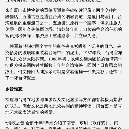
来自厦门市博物馆的重修五通路亭碑拓片记录了两岸交往的一
段佳话。五通古渡是通往台湾的咽喉要道，是厦门与金门、台
湾通航的重要渡口之一。五通渡头原有一个路亭，供来往旅人
休憩，因年久失修而倒塌。清乾隆年间，11位前往台湾任职的
官员捐出俸禄，集资雇工重建路亭，并立碑为念。
一件写着“想家”两个大字的白色夹克衫吸引了记者的目光。夹
克衫旁的玻璃罐里装着台湾带回的泥土。1987年底，台湾宣布
开放民众赴大陆探亲。1988年初，以何文德为团长的台湾第一
批返乡探亲团跨过禁断数十年的台湾海峡，回到了日夜思念的
故土。何文德回大陆探亲时就是穿着这样一件夹克衫，还带回
了一抔台湾泥土。
乡音难忘
福建与台湾在地缘与血缘以及文化渊源等方面都有着极为紧密
的联系。闽台文化是两地民众共同的精神印记，闽台艺术是两
地艺术家表达感情的桥梁。
“海峡之音 合韵千年”单元介绍了南音、芗剧（歌仔戏）、闽