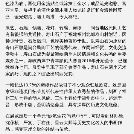
色漆为底，再使用金箔贴金或涂抹上金水，成品流光溢彩、富
丽堂皇。展柜里的清代金漆木雕人物龙纹桌灯和金漆透雕菓
盒，金光熠熠，雕工精湛，令人称绝。
漆艺、石雕、锡雕、花灯、竹编、剪纸……闽台地区民间工艺
有着很强的共通性。寿山石产于福建福州北郊寿山村附近，因
稀少珍贵、石质温润、色泽美艳著称于世。以寿山石为原材的
寿山石雕是闽台民间工艺的优秀代表。在两岸经贸、文化交流
活动中，寿山石成为凝聚海峡两岸人民情感和文化共鸣的重要
媒介之一。海峡两岸中青年篆刻大赛自2016年开始至今，已连
续举办七届。展览中呈现了部分参赛作品，寿山石在两岸艺术
家的巧手雕刻之下绽放出绚丽光彩。
一幅长达13.7米的剪纸作品吸引了不少观众驻足欣赏。这是国
家级非遗项目拓荣剪纸代表性传承人袁秀莹的作品，刻画了福
州三坊七巷的动人风貌。三坊七巷位于福州市中心，起源于
晋，形成于唐，至明清达鼎盛，具有深厚的历史文化底蕴。
在展览最后一个单元“妙笔生花 写意中华”，可以看到林则徐、
沈葆桢、严复、于右任、星云大师等历史文化名人的书画作
品，感受两岸文脉的连结与传承。