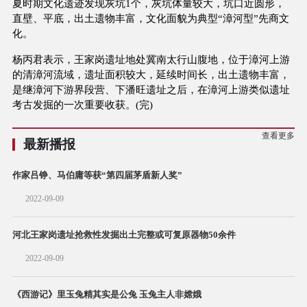
夏时期文化遗迹发现灰坑1个，灰坑体量较大，坑口近圆形，
直壁、平底，出土遗物丰富，文化面貌为典型“漳河型”先商文
化。
杨丙君表示，王家岗遗址地处冀南太行山腹地，位于漳河上游
的清漳河流域，遗址面积较大，延续时间长，出土遗物丰富，
是继漳河下游界段营、下潘旺遗址之后，在漳河上游类似遗址
考古发掘的一次重要收获。(完)
查看更多
最新播报
作家吕铮、马伯庸等获“第四届茅盾新人奖”
2022-09-09
河北王家岗遗址抢救性发掘出土完整或可复原器物50余件
2022-09-09
《西游记》里玉兔精其实是公兔 玉兔主人非嫦娥