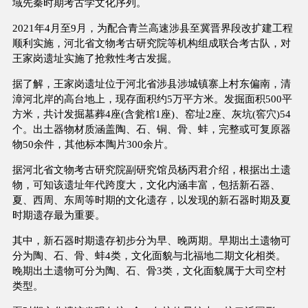
域先秦时期考古学文化序列。
2021年4月至9月，为配合青兰高速涉县至冀晋界段改扩建工程
顺利实施，河北省文物考古研究院等机构组成联合考古队，对
王家岗遗址实施了抢救性考古发掘。
据了解，王家岗遗址位于河北省涉县涉城镇寨上村东偏南，清
漳河北岸的高台地上，现存面积约5万平方米。发掘面积500平
方米，共计发掘墓葬4座(含瓮棺1座)、窑址2座、灰坑(窖穴)54
个。出土器物材质涵盖陶、石、铜、骨、蚌，完整或可复原器
物50余件，其他标本陶片300余片。
据河北省文物考古研究院副研究馆员杨丙君介绍，根据出土遗
物，可知该遗址年代跨度大，文化内涵丰富，包括新石器、
夏、西周、东周等时期的文化遗存，以发现的新石器时期及夏
时期遗存最为重要。
其中，新石器时期遗存初步分为早、晚两期。早期出土遗物可
分为陶、石、骨、蚌4类，文化面貌与北福地二期文化相类。
晚期出土遗物可分为陶、石、骨3类，文化面貌属于大司空村
类型。