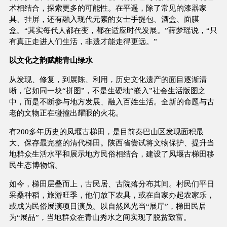
术相结合，探索更多的可能性。在平遥，除了常见的漆器家
具、挂屏，还有融入现代元素的女士手提包、酒盒、面膜
盒。“其实每代人都在变，都在适应时代发展。”薛梦瑶说，“只
有真正走进人们生活，非遗才能走得更远。”
以文化之韵赋能青山绿水
从发现、修复，到展陈、利用，历史文化遗产的面目逐渐清
晰，它如同一块“拼图”，不是生硬地“嵌入”社会生活版图之
中，而是不断参与地方发展、融入百姓生活。全新的命题与古
老的文物正在碰撞出耀眼的火花。
有200多年历史的凤堰古梯田，是目前秦巴山区发现面积最
大、保存最完整的清代梯田。陕西省尝试将文物保护、提升当
地群众生活水平和展示地方民俗相结合，建设了凤堰古梯田移
民生态博物馆。
如今，梯田层叠而上，古民居、古院落分布其间。村民们平日
采桑种稻，旅游旺季，他们放下农具，或在自家办起农家乐，
或成为民俗展演项目演员。以自然风光当“展厅”，梯田民居
为“展品”，当地群众在青山秀水之间实现了脱贫致富。