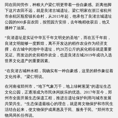
同在田间劳作，种粮大户梁仁明更带着一份自豪感。距离他脚
下这片农田不远，就是良渚古城遗址。梁仁明家在浙江省杭州
市余杭区瓶窑镇长命村，从2015年起，他承包了良渚古城遗址
公园的800多亩农田，按照园方安排，去年晚稻收获后，他又
播种了油菜。
“良渚遗址是实证中华五千年文明史的圣地”，而在五千年前，
良渚文明能够一度辉煌，离不开发达的稻作农业作为经济支
撑，在古城中的池中寺遗址，约20万公斤的炭化稻谷就是重要
见证。而发达的史前稻作农业，也是良渚古城2019年成功入选
世界文化遗产的重要因素。
“在良渚古城种水稻，我确实有一种自豪感，这里的耕作象征着
文化传承。”梁仁明说。
在河南省郑州市，“地下气象万千，地上绿树葱茏”的遗址生态
文化公园，正逐渐成为市民休闲娱乐的优选。2017年至今，郑
州市全面开展生态保遗工程，推进古遗址保护利用与城市发展
共荣共生。“生态保遗最核心的理念，就是将文物保护和市民生
活结合起来，使文物保护成果惠及于民、服务于民。”郑州市文
物局局长任伟说。