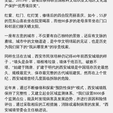
受益。2015年，该项目获得联合国教科文组织亚太地区文化遗
产保护“优秀项目奖”。
红窗、红门、红灯笼，修缮后的四合院亮丽喜庆。如今，55岁
的范东山喜欢坐在院里喝茶，而他90多岁的老母亲常坐在门口
和邻居们聊天晒太阳。
一座有古意的城市，不仅要有自己独特的景致，还应有文脉的
赓续。城市中的文物遗迹，是中华文明绵延的见证，也是历史
为我们留下的“我从哪里来”的珍贵线索。
同样生活在古城，西安市民张培林仍记得40年前西安城墙的样
子，“墙头是杂草，墙根堆垃圾，墙体千疮百孔、破败不
堪。”始建于隋唐、扩建于明代的西安城墙是中国现存历史最悠
久、规模最宏大、保存最完整的古代城垣建筑。然而在上个世
纪，西安城墙曾经几度面临拆除的危险。
近年来，通过不断修缮和探索“预防性保护”模式，西安城墙既
保持了完整性，又建立起全区域监测体系。“我们设置8000多
个监测点位，能及时发现病害及发展趋势，并进行原因和险情
评估，通过采取相应的工程措施，消除或遏制病害的发展。”西
安城墙管委会主任杨进说。