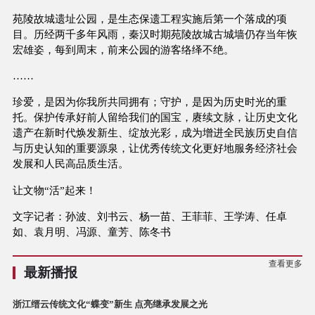
苑陵故城遗址公园，是生态保遗工程实施后第一个落成的项
目。历经两千多年风雨，秦汉时期苑陵故城古城墙仍存当年恢
宏雄姿，每到周末，前来公园的游客络绎不绝。
……
珍爱，是因为你我所共同拥有；守护，是因为历史时光的重
托。保护传承好前人留给我们的国宝，赓续文脉，让历史文化
遗产在新时代焕发新生、绽放光彩，成为增进全民族历史自信
与历史认知的重要源泉，让优秀传统文化更好地服务经济社会
发展和人民高品质生活。
让文物“活”起来！
文字记者：孙波、刘书云、杨一苗、王菲菲、王学涛、任卓
如、袁月明、冯源、童芳、陈冬书
查看更多
最新播报
浙江缙云传统文化“蝶变”新生 点亮继承发展之光