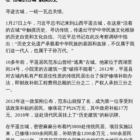
寻迹古城，一砖一瓦总关情。
1月27日上午，习近平总书记来到山西平遥古城，在这座“活着
的古城”中触摸历史、寻访传统，传递出守护中华民族文化根脉
的历史自觉和文化自信。习近平总书记在此次考察调研中指
出：“历史文化遗产承载着中华民族的基因和血脉，不仅属于我
们这一代人，也属于子孙万代。”
10多年前，平遥居民范东山曾经“逃离”古城。他家位于西湖景
街24号，小院里的古建筑一度“破得不能看”。2012年，平遥县
对古城内私有产权居住性质的传统民居出台了保护修缮补助办
法，即财政补助工程费用总额的三分之二，产权人承担三分之
一。
2012年这一政策刚公布，范东山就报了名，成为第一位享受到
该政策补贴的居民。修缮花了约26万元，其中政府补贴17万
元。2018年，这处清代民居挂上了“历史建筑”的标识牌。
在平遥古城，密密麻麻分布着约3800处传统民居。项目实施以
来，已修缮1000余间民居，补助资金1200余万元，900余居民