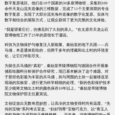
数字复原项目。他们在10个国家的30多座博物馆，采集到100
余件天龙山流失造像的三维数据，完成了11个主要洞窟的专业
数字复原，实现了大部分流失海外造像的数字化复原。实体与
数字相结合的展陈方式，让观众获得了更为完整的文化体验。
“我凝望着它们，仿佛见到了久别的亲人。”在太原市天龙山石
窟博物馆工作了25年的原馆长于灏说。
科技为文物保护与修复注入新能量。秦始皇的地下兵团——兵
马俑，本是通体彩绘的，但两千多年的埋藏和出土时的环境变
化，让它们华彩尽失。
为留住兵马俑的“真彩”，秦始皇帝陵博物院与德国合作开展秦
俑彩绘颜料分析保护合作研究，现已基本解决了这个难题。对
于那些色彩最为丰富的兵马俑，则与周围的土块一起被移送至
现场的实验室，进行更为科学精细的处理。“新的色彩保护技术
至少能将文物出土时的颜色保存10年以上。”秦始皇帝陵博物
院文物保护部主任夏寅说。
文创绽放出无数奇思妙想，让高冷的文物变得时尚有温度。“失
传的宝物”系列考古盲盒、“妇好鸮尊”宝物巧克力、以“青玉人
首蛇身饰”为原型的玉佩棒棒糖……近年来，河南博物院的一系