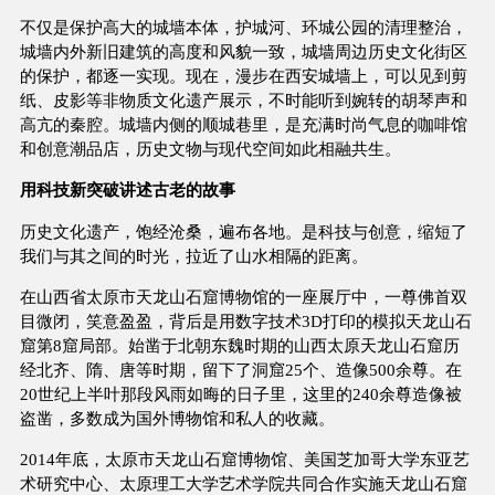
不仅是保护高大的城墙本体，护城河、环城公园的清理整治，
城墙内外新旧建筑的高度和风貌一致，城墙周边历史文化街区
的保护，都逐一实现。现在，漫步在西安城墙上，可以见到剪
纸、皮影等非物质文化遗产展示，不时能听到婉转的胡琴声和
高亢的秦腔。城墙内侧的顺城巷里，是充满时尚气息的咖啡馆
和创意潮品店，历史文物与现代空间如此相融共生。
用科技新突破讲述古老的故事
历史文化遗产，饱经沧桑，遍布各地。是科技与创意，缩短了
我们与其之间的时光，拉近了山水相隔的距离。
在山西省太原市天龙山石窟博物馆的一座展厅中，一尊佛首双
目微闭，笑意盈盈，背后是用数字技术3D打印的模拟天龙山石
窟第8窟局部。始凿于北朝东魏时期的山西太原天龙山石窟历
经北齐、隋、唐等时期，留下了洞窟25个、造像500余尊。在
20世纪上半叶那段风雨如晦的日子里，这里的240余尊造像被
盗凿，多数成为国外博物馆和私人的收藏。
2014年底，太原市天龙山石窟博物馆、美国芝加哥大学东亚艺
术研究中心、太原理工大学艺术学院共同合作实施天龙山石窟