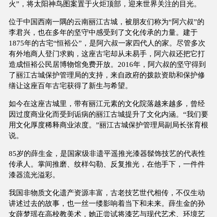
火”，将太阳神鸟图案置于火炬顶部，迎来世界关注的目光。
位于中国西南一隅的云南丽江古城，被朋友们称为“阿六叔”的
李君兴，也在多年的坚守中感受到了文化传承的力量。建于
1875年的古宅“恒裕公”，是阿六叔一家四代人的家。尽管多次
有外地商人登门求购，这座古宅却从未易手，阿六叔还把它打
造成恒裕公民居博物馆免费开放。2016年，阿六叔的坚守得到
了丽江古城保护管理局的支持，来自政府的拨款资助和保护修
缮让这座百年古宅获得了新生与希望。
如今在这座古城里，带有丽江元素的文化院落越来越多，曾经
因过度商业化而受到诟病的丽江古城提升了文化内涵。“我们要
用文化厚度稀释商业浓度。”丽江古城保护管理局副局长张育根
说。
85岁的薛生金，是国家级非遗平遥推光漆器髹饰技艺的代表性
传承人。掌间推磨、纹样勾勒、反复推光，在他手下，一件件
漆器流光溢彩。
我国非物质文化遗产资源丰富，古老技艺世代相传，不仅生动
讲述过去的故事，也一丝一缕影响着当下和未来。薛生金的孙
女薛梦瑶在高校教美术，她正尝试将漆艺与现代艺术、环境艺