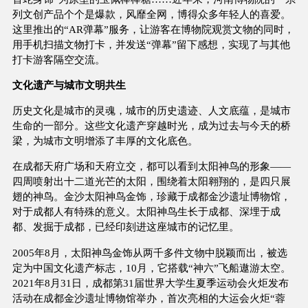
列文创产品个个是爆款，风靡全网，博得众多年轻人的喜爱。
这里推出的“AR弹幕”服务，让游客在博物院观赏文物的同时，
用手机扫描文物打卡，并发送“弹幕”留下感想，实现了与其他
打卡游客隔空交流。
文化遗产与城市文明共生
历史文化是城市的灵魂，城市的历史遗迹、人文底蕴，是城市
生命的一部分。这些文化遗产穿越时光，成为过去与今天的桥
梁，为城市文明增添了丰厚的文化底色。
在成都天府广场和天府立交，都可以看到太阳神鸟的形象——
四周喷射出十二道光芒的太阳，围绕着太阳翱翔的，是四只展
翅的神鸟。金沙太阳神鸟金饰，珍藏于成都金沙遗址博物馆，
对于成都人有特殊的意义。太阳神鸟生长于成都、深埋于成
都、发掘于成都，已经印刻进这座城市的记忆里。
2005年8月，太阳神鸟金饰从两千多件文物中脱颖而出，被选
定为中国文化遗产标志，10月，它搭载“神六”飞船遨游太空。
2021年8月31日，成都第31届世界大学生夏季运动会火炬发布
活动在成都金沙遗址博物馆举办，首次亮相的大运会火炬“蓉