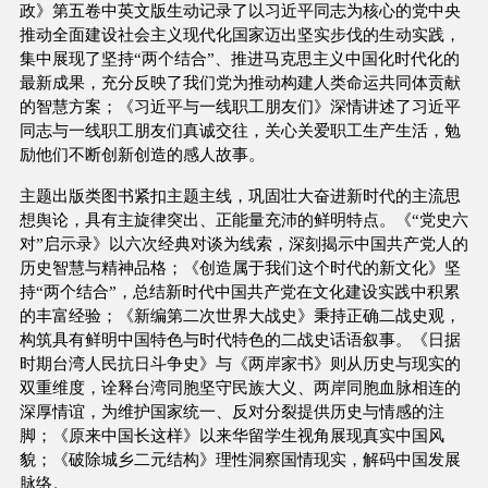
政》第五卷中英文版生动记录了以习近平同志为核心的党中央
推动全面建设社会主义现代化国家迈出坚实步伐的生动实践，
集中展现了坚持“两个结合”、推进马克思主义中国化时代化的
最新成果，充分反映了我们党为推动构建人类命运共同体贡献
的智慧方案；《习近平与一线职工朋友们》深情讲述了习近平
同志与一线职工朋友们真诚交往，关心关爱职工生产生活，勉
励他们不断创新创造的感人故事。
主题出版类图书紧扣主题主线，巩固壮大奋进新时代的主流思
想舆论，具有主旋律突出、正能量充沛的鲜明特点。《“党史六
对”启示录》以六次经典对谈为线索，深刻揭示中国共产党人的
历史智慧与精神品格；《创造属于我们这个时代的新文化》坚
持“两个结合”，总结新时代中国共产党在文化建设实践中积累
的丰富经验；《新编第二次世界大战史》秉持正确二战史观，
构筑具有鲜明中国特色与时代特色的二战史话语叙事。《日据
时期台湾人民抗日斗争史》与《两岸家书》则从历史与现实的
双重维度，诠释台湾同胞坚守民族大义、两岸同胞血脉相连的
深厚情谊，为维护国家统一、反对分裂提供历史与情感的注
脚；《原来中国长这样》以来华留学生视角展现真实中国风
貌；《破除城乡二元结构》理性洞察国情现实，解码中国发展
脉络。