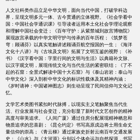
人文社科类作品立足中华文明，面向当代中国，打破学科边
界，呈现文明多元一体、古今贯通的立体视野。《社会学看中
国：中国社会学通识课》引导读者运用本土化社会学理论观察
和理解中国社会变迁；《百年守护：从紫禁城到故宫博物院》
展现故宫承载的中华文明守护与传承的百年历程；《筑梦苍
穹：顾诵芬》以真实笔触讲述顾诵芬航空报国的一生；《海洋
文化十八讲》与《古埃及文明》拓展了文明互鉴的视野；《补
书》《汉字看中国：字里行间的文明与生活》以典籍补文脉、
以汉字观文明，展现传统文化与当代生活的紧密联结；《了不
起的石窟：全景式解读中国十大石窟》与《泰山岩岩：泰山与
中华文化》深入剖析中华文化的标识性载体及其精神内涵；
《岁时请神：中国诸神图志》则生动呈现了民间信仰与文化记
忆。
文学艺术类图书紧扣时代脉搏，以现实主义笔触聚焦当代生
活、行业发展与社会变迁，充分彰显了新时代文艺创作的精神
高度与审美追求。《人间广厦》通过住房分配展现精神栖息和
物质追求的悲喜剧；《昆仑约定》书写高原戍边将士用生命丈
量信仰的崇高；《青云梯》通过家族史折射云南百年交通发展
史；《山水》与《大河源》分别以个体命运与自然探源，书写