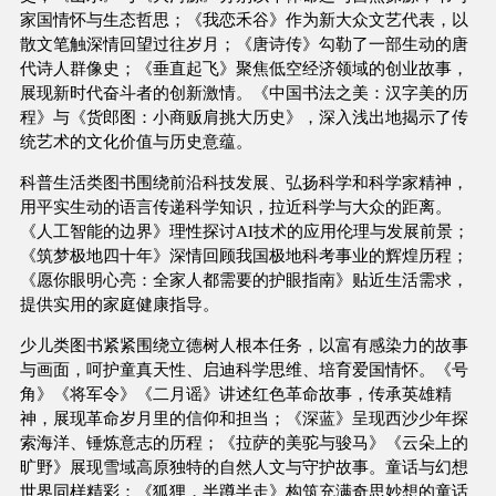
家国情怀与生态哲思；《我恋禾谷》作为新大众文艺代表，以
散文笔触深情回望过往岁月；《唐诗传》勾勒了一部生动的唐
代诗人群像史；《垂直起飞》聚焦低空经济领域的创业故事，
展现新时代奋斗者的创新激情。《中国书法之美：汉字美的历
程》与《货郎图：小商贩肩挑大历史》，深入浅出地揭示了传
统艺术的文化价值与历史意蕴。
科普生活类图书围绕前沿科技发展、弘扬科学和科学家精神，
用平实生动的语言传递科学知识，拉近科学与大众的距离。
《人工智能的边界》理性探讨AI技术的应用伦理与发展前景；
《筑梦极地四十年》深情回顾我国极地科考事业的辉煌历程；
《愿你眼明心亮：全家人都需要的护眼指南》贴近生活需求，
提供实用的家庭健康指导。
少儿类图书紧紧围绕立德树人根本任务，以富有感染力的故事
与画面，呵护童真天性、启迪科学思维、培育爱国情怀。《号
角》《将军令》《二月谣》讲述红色革命故事，传承英雄精
神，展现革命岁月里的信仰和担当；《深蓝》呈现西沙少年探
索海洋、锤炼意志的历程；《拉萨的美驼与骏马》《云朵上的
旷野》展现雪域高原独特的自然人文与守护故事。童话与幻想
世界同样精彩：《狐狸，半蹲半走》构筑充满奇思妙想的童话