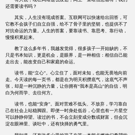
还需要读书吗？
其实，人生没有现成答案。互联网可以快速给出回答，可
它教不会孩子们自立自强，给不了骨子里的坚韧，也提供不了
对抗命运的力量。人生的答案，要靠读书、靠思考、靠行动，
慢慢积累起来。
教了这么多年书，我越发觉得，很多孩子一开始缺的，不
只是书本知识，更是机会，是眼界，是一种相信：相信自己能
走出去，能改变自己和家庭的命运。
读书，能“立心”。心立住了，面对未知，也能无畏地向前
走。今天读的每一页书，都是在为明天积攒底气，这底气不声
张，却是一种沉静的力量，让你拥有“我本是高山”的自信，明
白为何而学、去往何方。
读书，也能“安身”。面对苦难不低头、不放弃，学习靠自
己在社会上站稳脚跟。即便一时身处低谷，心里也有一片星空
可以静静仰望。读过的书，不会立刻变成分数或财富，但会沉
淀在眼神里、谈吐中，还有抉择的勇气里。