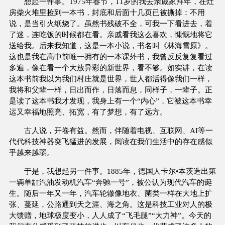
想起一件事。1975年春节，11岁的我去亲戚家拜年，在灶
房柴火堆里捡到一本书，封底和后面十几页已被撕掉：不用
说，是当引火纸烧了。虽然书残破不全，可我一下看进去，着
了迷，连吃饭的时候都在看。亲戚看我这么喜欢，慷慨地将它
送给我。后来我知道，这是一本小说，书名叫《林海雪原》。
这也是我在高中前唯一拥有的一本课外书，我曾反反复复看过
多遍，像在看一个大放异彩的新世界，看不够。如实讲，在读
这本书前我以为我们村庄就是世界，世人都活得像我们一样，
我将和父辈一样，日出而作，日落而息，同样子，一辈子。正
是读了这本书我才发现，我身上有一个“内心”，它被这本书幸
运又幸福地照亮、拓宽，有了梦想，有了远方。
古人说，开卷有益。然而，伴随着电视、互联网、AI等一
代代科技神器突飞猛进的发展，阅读在我们生活中的存在感似
乎越来越弱。
于是，我想起另一件事。1885年，德国人卡尔•本茨造出第
一辆单缸汽油发动机汽车“奔驰一号”，被公认为现代汽车的诞
生。随后一年又一年，汽车轮辙像地衣、菌类一样在大地上扩
张、蔓延，公路通到天之涯、海之角。这是科技工业对人的极
大馈赠，地球极度变小，人人成了“飞毛腿”“大力神”。今天的