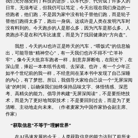
我们充分感受到了科技的进步，以车代步、代劳成了许多人的
日常。无须考证，但我仍可以笃定，今天出现在我们身边的一
些跑者，他们跑，不是因为家中没有轮子替他们跑，而是轮子
替他们跑得太多了，跑出一身病。这或许是人类在发明汽车时
没有料到的。今天跑步的人是那么多，因为汽车是那么多。人
类跑步不是在和汽车比速度，而是为了找回健康的“方向盘”。
我想，今天的AI也许正是昨天的汽车，“喂饭式”的信息输
出，可能导致“精神空心”，有一天我们也许不得不“亡羊补
牢”，像今天大批弃车跑者一样，刻意弃屏断电，在阳光下，在
深山里，捧起一本本纸书去啃、去深读。也许，有一个少年正
如半个世纪前的我一样，不经意间在某本书中发现了自己深睡
的内心，有了梦想。所以，我倡导大家给自己设一个“无屏深阅
读”的时间，以确保我们始终保持品味文字、体悟情感、深思
考、高精尖的能力。倡导并构建“无屏深阅读”，不是要拒绝技
术，而是为了更好地驾驭技术；不是要回到过去，而是为了更
清晰、主动地走向未来。（作者麦家为中国作家协会副主席、
作家）
“获取信息”不等于“理解世界”
在AI迅速发展的今天，人类获取信息的能力达到了前所未