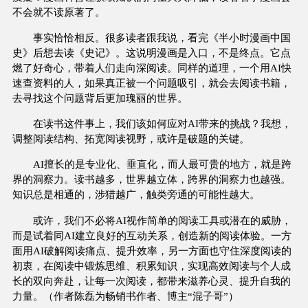
不会就不读原著了。
事实恰恰相反。很多读者跟我说，看完《半小时漫画中国
史》后想去读《史记》。这说明漫画是入口，不是终点。它点
燃了好奇心，带着人们走向深阅读。同样的道理，一个用AI快
速查资料的人，如果真正被一个问题吸引，就会去阅读书籍，
去寻找这个问题背后更加瑰丽的世界。
在读书这件事上，我们该如何应对AI带来的挑战？我想，
调整阅读结构、拓宽阅读视野，或许是破题的关键。
AI擅长的是专业化、垂直化，而人最可贵的地方，就是跨
界的洞察力。读书越多，世界越立体，跨界的洞察力也越强。
知识总是相通的，涉猎越广，触类旁通的可能性越大。
或许，我们不必将AI视作简单的阅读工具或潜在的威胁，
而是试着同AI建立良好的互动关系，创造新的阅读体验。一方
面用AI破解阅读痛点、提升效率，另一方面也守住深度阅读的
初衷，在阅读中锻炼思维、积累知识，实现高效阅读与个人成
长的双向奔赴，让每一次阅读，都带来滋养心灵、提升自我的
力量。（作者陈磊为畅销书作者、博主“混子哥”）