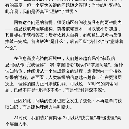
有的高度。但一个更为关键的问题随之浮现：当“知道”变得如
此容易，我们是否真正“理解”了世界？
回答这个问题的前提，须明确区分阅读所具有的两种能力
——信息获取与理解建构。前者依赖技术，可以被不断加速，
其目标在于获得答案；后者依赖人自身，必须通过思考与反复
推敲来完成。前者解决“是什么”，后者回应“为什么”与“意味着
什么”。
在信息高度充裕的环境中，人们越来越容易将“获取信
息”误认作“完成理解”，将“掌握结论”误认作“掌握问题”。这种
认知错位，使阅读从一个生成意义的过程，逐渐滑向一个接收
结果的过程。表面看，人类掌握的信息越来越多，但在更深层
次上，理解的能力正日渐被削弱。可以说，AI时代的阅读问
题，已经不再是“读得多不多”，而是“理解得深不深”。
正因如此，阅读的任务也随之发生了变化：不再是单纯获
取知识，而是建构理解力与判断力。
AI时代，我们该如何阅读？可以从“快变量”与“慢变量”两
个层面入手。