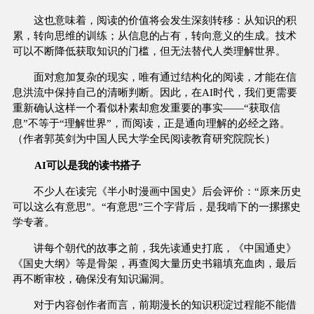
这也意味着，阅读的价值将会发生深刻转移：从知识的积
累，转向思维的训练；从信息的占有，转向意义的生成。技术
可以不断降低获取知识的门槛，但无法替代人类理解世界。
面对愈加复杂的现实，唯有通过结构化的阅读，才能在信
息洪流中保持自己的清晰判断。因此，在AI时代，我们更需要
重新确认这样一个看似朴素却愈发重要的事实——“获取信
息”不等于“理解世界”，而阅读，正是通向理解的必经之路。
（作者郭英剑为中国人民大学全民阅读教育研究院院长）
AI可以是我的读书搭子
不少人在读完《半小时漫画中国史》后会评价：“原来历史
可以这么有意思”。“有意思”三个字背后，是我啃下的一摞摞史
学专著。
讲每个朝代的故事之前，我先读通史打底，《中国通史》
《国史大纲》等是骨架，再查阅大量历史书籍填充血肉，最后
再不断审校，确保没有知识漏洞。
对于内容创作者而言，前期漫长的知识积淀过程能不能借