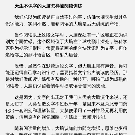
天生不识字的大脑怎样被阅读训练
我们总以为阅读是再自然不过的事，仿佛大脑天生就具备
识字能力。实则不然，能够阅读的大脑是后天训练的产物。
当你阅读以上这段文字时，大脑深处有一片区域正在为识
别文字而忙碌。这个区域位于大脑左半球枕颞叶深处，被科学
家称为视觉词形区，负责将笔画的组合快速识别为文字，再传
递给邻近的颞叶语言区，映射为语音。
没错，虽然你在默读这段文字，但大脑里却有声音。你可
能还记得自己学习识字时，需要指着文字出声朗读的经历。那
是对我们做阅读训练很有帮助的一种技巧。哪怕已成为成熟的
阅读者，大脑仍保留着初学时提取读音信息的技能。
这是因为，文字的出现对于我们人类的大脑演化来说，还
是太短了。人类创造文字不过数千年，基因来不及为此专门演
化出一套识别和理解装置。大脑便采用了一种神经元再利用的
策略，借用原有的视觉回路，训练出一套阅读技能。
随着阅读量的增加，大脑认知能力随之增强，思维也变得
高效。熟练的阅读者，大脑内部运行着一套高度自动化的加工