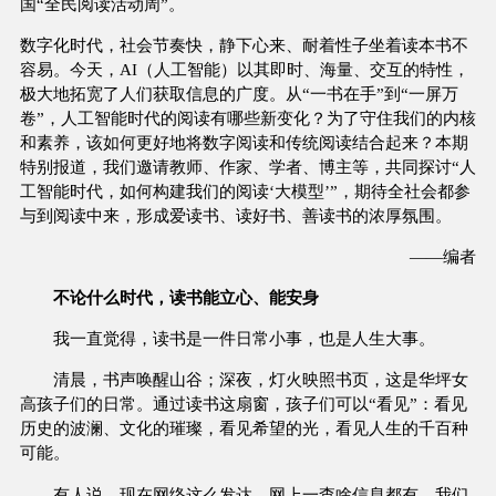
国“全民阅读活动周”。
数字化时代，社会节奏快，静下心来、耐着性子坐着读本书不
容易。今天，AI（人工智能）以其即时、海量、交互的特性，
极大地拓宽了人们获取信息的广度。从“一书在手”到“一屏万
卷”，人工智能时代的阅读有哪些新变化？为了守住我们的内核
和素养，该如何更好地将数字阅读和传统阅读结合起来？本期
特别报道，我们邀请教师、作家、学者、博主等，共同探讨“人
工智能时代，如何构建我们的阅读‘大模型’”，期待全社会都参
与到阅读中来，形成爱读书、读好书、善读书的浓厚氛围。
——编者
不论什么时代，读书能立心、能安身
我一直觉得，读书是一件日常小事，也是人生大事。
清晨，书声唤醒山谷；深夜，灯火映照书页，这是华坪女
高孩子们的日常。通过读书这扇窗，孩子们可以“看见”：看见
历史的波澜、文化的璀璨，看见希望的光，看见人生的千百种
可能。
有人说，现在网络这么发达，网上一查啥信息都有，我们