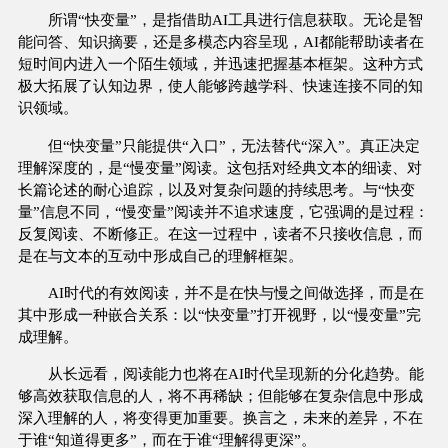
所谓“快变量”，是指借助AI工具进行信息获取。无论是智
能问答、知识摘要，还是多模态内容呈现，AI都能帮助读者在
短时间内进入一个陌生领域，并迅速把握基本框架。这种方式
极大拓展了认知边界，使人能够跨越学科、快速连接不同的知
识领域。
但“快变量”只能提供“入口”，无法替代“深入”。真正决定
理解深度的，是“慢变量”阅读。这包括对经典文本的细读、对
长篇论述的耐心追踪，以及对复杂问题的持续思考。与“快变
量”信息不同，“慢变量”阅读并不追求速度，它强调的是过程：
反复阅读、不断修正。在这一过程中，读者不只接收信息，而
是在与文本的互动中形成自己的理解框架。
AI时代的有效阅读，并不是在快与慢之间做选择，而是在
其中形成一种嵌合关系：以“快变量”打开视野，以“慢变量”完
成理解。
从长远看，阅读能力也将在AI时代呈现新的分化趋势。能
够高效获取信息的人，将不再稀缺；但能够在复杂信息中形成
深入理解的人，将变得更加重要。换言之，未来的差异，不在
于谁“知道得更多”，而在于谁“理解得更深”。