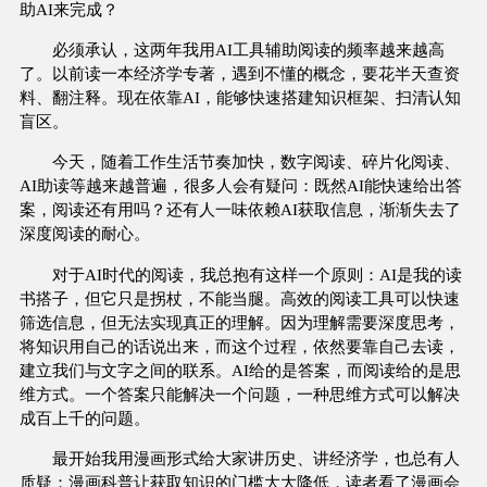
助AI来完成？
必须承认，这两年我用AI工具辅助阅读的频率越来越高
了。以前读一本经济学专著，遇到不懂的概念，要花半天查资
料、翻注释。现在依靠AI，能够快速搭建知识框架、扫清认知
盲区。
今天，随着工作生活节奏加快，数字阅读、碎片化阅读、
AI助读等越来越普遍，很多人会有疑问：既然AI能快速给出答
案，阅读还有用吗？还有人一味依赖AI获取信息，渐渐失去了
深度阅读的耐心。
对于AI时代的阅读，我总抱有这样一个原则：AI是我的读
书搭子，但它只是拐杖，不能当腿。高效的阅读工具可以快速
筛选信息，但无法实现真正的理解。因为理解需要深度思考，
将知识用自己的话说出来，而这个过程，依然要靠自己去读，
建立我们与文字之间的联系。AI给的是答案，而阅读给的是思
维方式。一个答案只能解决一个问题，一种思维方式可以解决
成百上千的问题。
最开始我用漫画形式给大家讲历史、讲经济学，也总有人
质疑：漫画科普让获取知识的门槛大大降低，读者看了漫画会