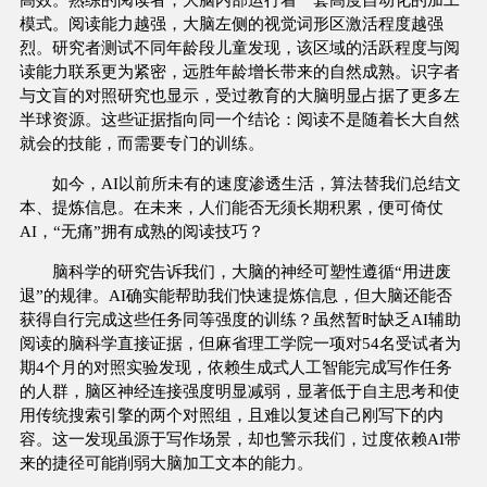
模式。阅读能力越强，大脑左侧的视觉词形区激活程度越强
烈。研究者测试不同年龄段儿童发现，该区域的活跃程度与阅
读能力联系更为紧密，远胜年龄增长带来的自然成熟。识字者
与文盲的对照研究也显示，受过教育的大脑明显占据了更多左
半球资源。这些证据指向同一个结论：阅读不是随着长大自然
就会的技能，而需要专门的训练。
如今，AI以前所未有的速度渗透生活，算法替我们总结文
本、提炼信息。在未来，人们能否无须长期积累，便可倚仗
AI，“无痛”拥有成熟的阅读技巧？
脑科学的研究告诉我们，大脑的神经可塑性遵循“用进废
退”的规律。AI确实能帮助我们快速提炼信息，但大脑还能否
获得自行完成这些任务同等强度的训练？虽然暂时缺乏AI辅助
阅读的脑科学直接证据，但麻省理工学院一项对54名受试者为
期4个月的对照实验发现，依赖生成式人工智能完成写作任务
的人群，脑区神经连接强度明显减弱，显著低于自主思考和使
用传统搜索引擎的两个对照组，且难以复述自己刚写下的内
容。这一发现虽源于写作场景，却也警示我们，过度依赖AI带
来的捷径可能削弱大脑加工文本的能力。