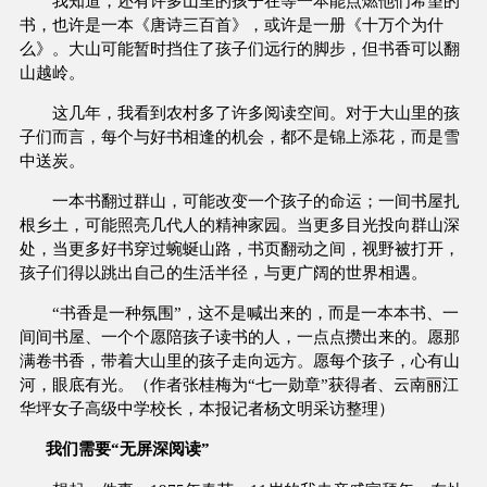
我知道，还有许多山里的孩子在等一本能点燃他们希望的
书，也许是一本《唐诗三百首》，或许是一册《十万个为什
么》。大山可能暂时挡住了孩子们远行的脚步，但书香可以翻
山越岭。
这几年，我看到农村多了许多阅读空间。对于大山里的孩
子们而言，每个与好书相逢的机会，都不是锦上添花，而是雪
中送炭。
一本书翻过群山，可能改变一个孩子的命运；一间书屋扎
根乡土，可能照亮几代人的精神家园。当更多目光投向群山深
处，当更多好书穿过蜿蜒山路，书页翻动之间，视野被打开，
孩子们得以跳出自己的生活半径，与更广阔的世界相遇。
“书香是一种氛围”，这不是喊出来的，而是一本本书、一
间间书屋、一个个愿陪孩子读书的人，一点点攒出来的。愿那
满卷书香，带着大山里的孩子走向远方。愿每个孩子，心有山
河，眼底有光。（作者张桂梅为“七一勋章”获得者、云南丽江
华坪女子高级中学校长，本报记者杨文明采访整理）
我们需要“无屏深阅读”