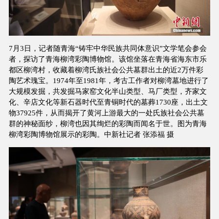
7月3日，记者随青海“铸牢中华民族共同体意识”文学笔会参会
者，探访了青海柳湾彩陶博物馆。该馆坐落在青海省海东市乐
都区柳湾村，收藏着柳湾氏族社会公共墓群出土的近2万件彩
陶艺术瑰宝。1974年至1981年，考古工作者对柳湾墓地进行了
大规模发掘，共发掘马家窑文化半山类型、马厂类型，齐家文
化、辛店文化等新石器时代至青铜时代的墓葬1730座，出土文
物37925件，从而揭开了黄河上游最大的一处氏族社会公共墓
群的神秘面纱，柳湾也因其绚烂的彩陶而闻名于世。图为青海
柳湾彩陶博物馆展示的彩陶。中新社记者 张添福 摄