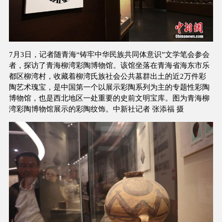
7月3日，记者随青海“铸牢中华民族共同体意识”文学笔会参会
者，探访了青海柳湾彩陶博物馆。该馆坐落在青海省海东市乐
都区柳湾村，收藏着柳湾氏族社会公共墓群出土的近2万件彩
陶艺术瑰宝，是中国第一个以展示彩陶系列为主的专题性彩陶
博物馆，也是西北地区一处重要的史前文明宝库。图为青海柳
湾彩陶博物馆展示的彩陶纹饰。中新社记者 张添福 摄