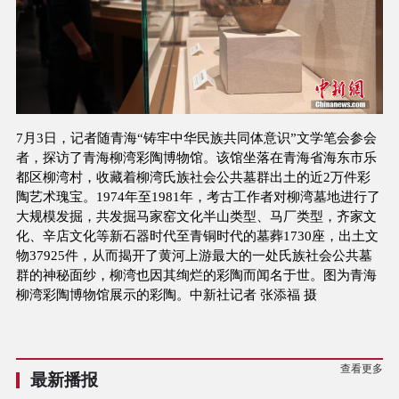
7月3日，记者随青海“铸牢中华民族共同体意识”文学笔会参会
者，探访了青海柳湾彩陶博物馆。该馆坐落在青海省海东市乐
都区柳湾村，收藏着柳湾氏族社会公共墓群出土的近2万件彩
陶艺术瑰宝。1974年至1981年，考古工作者对柳湾墓地进行了
大规模发掘，共发掘马家窑文化半山类型、马厂类型，齐家文
化、辛店文化等新石器时代至青铜时代的墓葬1730座，出土文
物37925件，从而揭开了黄河上游最大的一处氏族社会公共墓
群的神秘面纱，柳湾也因其绚烂的彩陶而闻名于世。图为青海
柳湾彩陶博物馆展示的彩陶。中新社记者 张添福 摄
查看更多
最新播报