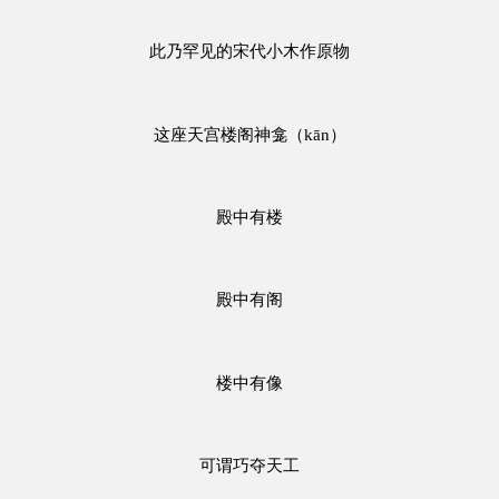
此乃罕见的宋代小木作原物
这座天宫楼阁神龛（kān）
殿中有楼
殿中有阁
楼中有像
可谓巧夺天工