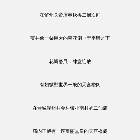
在解州关帝庙春秋楼二层次间
藻井像一朵巨大的菊花倒垂于平暗之下
花瓣舒展，肆意绽放
有如微型世界一般的天宫楼阁
在晋城泽州县金村镇小南村的二仙庙
庙内正殿有一座富丽堂皇的天宫楼阁