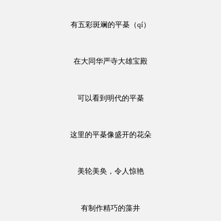
有五彩斑斓的平棊（qí）
在大同华严寺大雄宝殿
可以看到明代的平棊
这里的平棊像盛开的花朵
美轮美奂，令人惊艳
有制作精巧的藻井