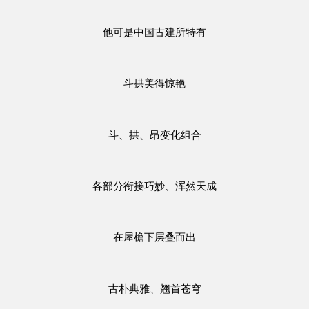
他可是中国古建所特有
斗拱美得惊艳
斗、拱、昂变化组合
各部分衔接巧妙、浑然天成
在屋檐下层叠而出
古朴典雅、翘首苍穹