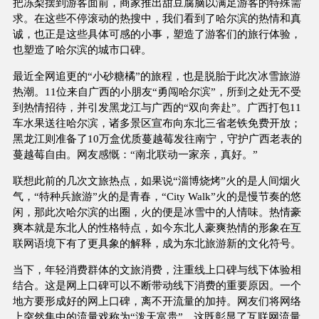
把冻梨摆到游客面前，商家推出甜豆腐脑以满足游客的特殊需
求。在这些不停滚动的热搜中，我们看到了哈尔滨的热情和真
诚，也正是这些具体可感的小事，塑造了游客们的旅行体验，
也塑造了哈尔滨的城市口碑。
最近全网追更的“小砂糖橘”的旅程，也是脱胎于此次冰雪旅游
热潮。11位来自广西的小朋友“勇闯哈尔滨”，所到之处无不受
到热情招待，并引发黑龙江与广西的“双向奔赴”。广西打包11
车水果送往哈尔滨，诸多景区宣布向东北三省老铁免费开放；
黑龙江则准备了10万盒优质蔓越莓发往南宁，守护广西老表的
蔓越莓自由。网友感慨：“南北联动一家亲，真好。”
联想此前的几次文旅热点，如果说“淄博烧烤”火的是人间烟火
气，“特种兵旅游”火的是青春，“City Walk”火的是慢节奏的悠
闲，那此次哈尔滨的出圈，火的便是冰雪中的人情味。热情豪
爽本就是东北人的性格特点，如今东北人豪爽热情的形象在互
联网语境下有了更具象的解释，成为东北旅游新的文化符号。
当下，年轻消费群体的文旅消费，注重线上口碑与线下体验相
结合。这是网上口碑可以不断带动线下消费的重要原因。一个
地方要形成好的网上口碑，离不开流量的加持。网友们将网络
上突然集中的流量戏称为“泼天富贵”，这既彰显了互联网流量