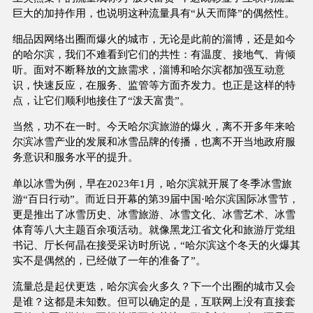
巨大的加持作用，也说明这种流量具有“从天而降”的偶然性。
细品因网络出圈而爆火的城市，无论是此前的淄博，还是如今
的哈尔滨，我们不难看到它们的共性：有温度、接地气、肯倾
听。面对不断释放的文旅需求，淄博和哈尔滨都加强互动意
识，快速反应，在服务、监管等方面齐发力。也正是这样的特
点，让它们顺利地接住了“泼天富贵”。
当然，功不在一时。今天哈尔滨旅游的爆火，离不开多年来哈
尔滨冰雪产业的发展和冰雪品牌的传播，也离不开当地政府服
务意识和服务水平的提升。
单以冰雪为例，早在2023年1月，哈尔滨就开展了冬季冰雪旅
游“百日行动”。而近日开幕的第39届中国·哈尔滨国际冰雪节，
更是推出了冰雪历史、冰雪旅游、冰雪文化、冰雪艺术、冰雪
体育等八大主题百余项活动。就像黑龙江省文化和旅游厅党组
书记、厅长何晶在接受采访时所说，“哈尔滨这个冬天的火爆其
实不是偶然的，已经做了一年的准备了”。
流量总是起伏更迭，哈尔滨会火多久？下一个出圈的城市又会
是谁？这都是未知数。但可以确定的是，互联网上没有直接套