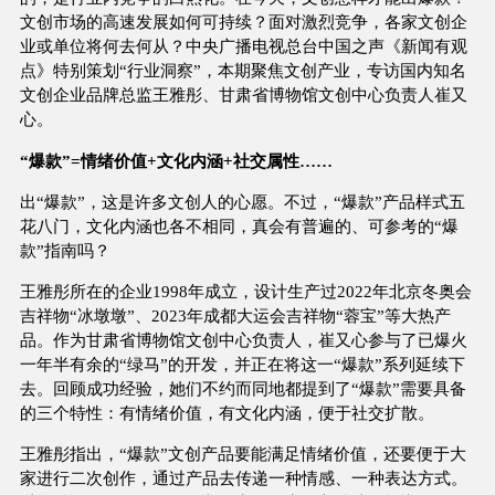
文创市场的高速发展如何可持续？面对激烈竞争，各家文创企
业或单位将何去何从？中央广播电视总台中国之声《新闻有观
点》特别策划“行业洞察”，本期聚焦文创产业，专访国内知名
文创企业品牌总监王雅彤、甘肃省博物馆文创中心负责人崔又
心。
“爆款”=情绪价值+文化内涵+社交属性……
出“爆款”，这是许多文创人的心愿。不过，“爆款”产品样式五
花八门，文化内涵也各不相同，真会有普遍的、可参考的“爆
款”指南吗？
王雅彤所在的企业1998年成立，设计生产过2022年北京冬奥会
吉祥物“冰墩墩”、2023年成都大运会吉祥物“蓉宝”等大热产
品。作为甘肃省博物馆文创中心负责人，崔又心参与了已爆火
一年半有余的“绿马”的开发，并正在将这一“爆款”系列延续下
去。回顾成功经验，她们不约而同地都提到了“爆款”需要具备
的三个特性：有情绪价值，有文化内涵，便于社交扩散。
王雅彤指出，“爆款”文创产品要能满足情绪价值，还要便于大
家进行二次创作，通过产品去传递一种情感、一种表达方式。