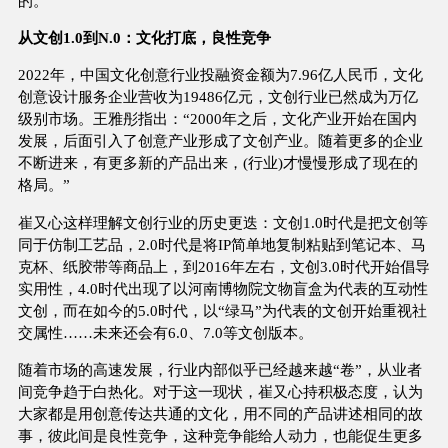
的。
从文创1.0到N.0：文化打底，良性竞争
2022年，中国文化创意行业投融资金额为7.96亿人民币，文化
创意设计服务企业营收为19486亿元，文创行业已然成为万亿
级别市场。王雅彤指出：“2000年之后，文化产业开始在国内
发展，后面引入了创意产业形成了文创产业。随着更多的企业
不断进来，有更多新的产品出来，(行业)才慢慢形成了现在的
格局。”
崔又心这样理解文创行业的历史更迭：文创1.0时代是把文创等
同于仿制工艺品，2.0时代是将IP简单地复制粘贴到笔记本、马
克杯、纸胶带等商品上，到2016年左右，文创3.0时代开始倡导
实用性，4.0时代出现了以河南博物院文物盲盒为代表的互动性
文创，而在如今的5.0时代，以“绿马”为代表的文创开始重视社
交属性……未来还会有6.0、7.0等文创版本。
随着市场的高速发展，行业内部似乎已经越来越“卷”，从业者
间竞争趋于白热化。对于这一现状，崔又心持积极态度，认为
大家都是用创意传达共通的文化，用不同的产品讲述相同的故
事，彼此间是良性竞争，这种竞争能给人动力，也能促生更多