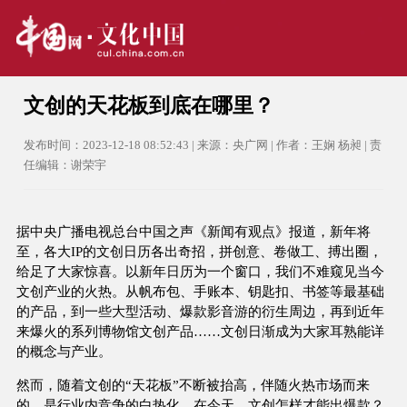
文创的天花板到底在哪里？
发布时间：2023-12-18 08:52:43 | 来源：央广网 | 作者：王娴 杨昶 | 责
任编辑：谢荣宇
据中央广播电视总台中国之声《新闻有观点》报道，新年将
至，各大IP的文创日历各出奇招，拼创意、卷做工、搏出圈，
给足了大家惊喜。以新年日历为一个窗口，我们不难窥见当今
文创产业的火热。从帆布包、手账本、钥匙扣、书签等最基础
的产品，到一些大型活动、爆款影音游的衍生周边，再到近年
来爆火的系列博物馆文创产品……文创日渐成为大家耳熟能详
的概念与产业。
然而，随着文创的“天花板”不断被抬高，伴随火热市场而来
的，是行业内竞争的白热化。在今天，文创怎样才能出爆款？