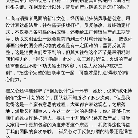
文创离不开好的创意，但将一个好的创意真正落地的长期过程
也很关键。在创意设计以外，背后的产业链条又是怎样的呢？
年底与消费者见面的新年文创，经历前期头脑风暴想创意、用
设计表达想法后，往往需要多版打样、反复修改、最终确定样
式，不仅要具备可靠的供应链，还要给工厂预留生产的工期等
等，所以文创企业一般会提前两到三个月就开始筹备。“把设计
师画出来的图变成实物的过程是有一定困难的，需要反复调
整，这是消费者们看不到的，但其实往往这个环节是最消耗时
间和精力的。”崔又心强调。此外，如王雅彤所说，火爆的产品
还需要企业不断下功夫输出IP内容，引发大家的共鸣或“二
创”，“把这个完整的链条串在一起，可能才是打造‘爆款’的核
心能力。”
崔又心还详细解释了“创意设计”这一环节。她说，仅就“绒化博
物馆”这一计划的名字，团队就不知道吵了多少次架。“但是我
觉得这是一个蛮有意思的过程，大家都在表达观点，之后落
地，然后又推翻重来，在这一次一次的构建中，你才能够把大
脑中的数据库越扩越大。要用一个开阔的思路来做产品，引导
大家用一个更加包容的角度来看这个东西……我觉得这也得益
于我们团队的多次争吵。”崔又心对于反复打磨的结果还是满意