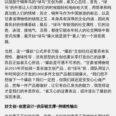
以脱胎于铜奔马的“绿马”文创为例，崔又心总结，首先，“绿
马”的外形让人们拿到它的时候能轻松地哈哈大笑，用简单和纯
真治愈人们的情绪；其次，铜奔马作为中国旅游的标志，以及
甘肃省博物馆的镇馆之宝，本身具有深厚的文化内涵，因此有
着良好的传播基础；最后，“绿马”有较强的社交属性，它的治
愈、诙谐、接地气、丑萌，都使它能在年轻人的社交网络中裂
变式传播，最开始“绿马”爆火就是源于“素人”的一个游览视
频。
当然，这一“爆款”公式并非万能，“爆款”文创往往还要具有实
用性、趣味性等，没有原型的文创也要从零打造自己的故事，
而且正如崔又心所说：“爆款是可遇不可求的。”甘肃省博物馆
从2015年开始就一直在做文创产品，在“绿马”前，团队用近八
年时间设计开发的1000多件文创产品都没能爆火。“我们想不
想做下一个爆款？我们一定想，但我们就还是安安心心做产
品，把每一件产品都做好，让它有自己发光的能力，我觉得这
才是我们的本质所在。”崔又心的这番表达，或许道出了爆款的
深层来源。
好文创=创意设计+供应链支撑+持续性输出