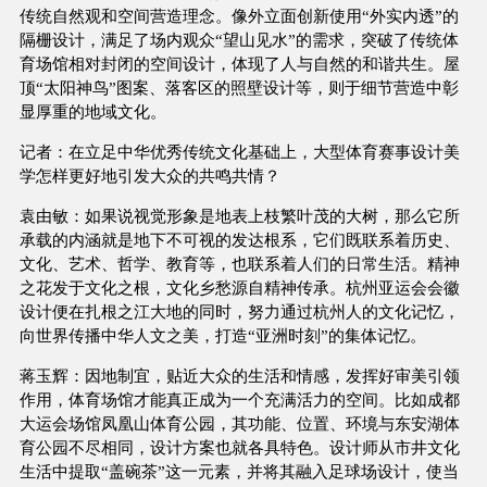
传统自然观和空间营造理念。像外立面创新使用“外实内透”的
隔栅设计，满足了场内观众“望山见水”的需求，突破了传统体
育场馆相对封闭的空间设计，体现了人与自然的和谐共生。屋
顶“太阳神鸟”图案、落客区的照壁设计等，则于细节营造中彰
显厚重的地域文化。
记者：在立足中华优秀传统文化基础上，大型体育赛事设计美
学怎样更好地引发大众的共鸣共情？
袁由敏：如果说视觉形象是地表上枝繁叶茂的大树，那么它所
承载的内涵就是地下不可视的发达根系，它们既联系着历史、
文化、艺术、哲学、教育等，也联系着人们的日常生活。精神
之花发于文化之根，文化乡愁源自精神传承。杭州亚运会会徽
设计便在扎根之江大地的同时，努力通过杭州人的文化记忆，
向世界传播中华人文之美，打造“亚洲时刻”的集体记忆。
蒋玉辉：因地制宜，贴近大众的生活和情感，发挥好审美引领
作用，体育场馆才能真正成为一个充满活力的空间。比如成都
大运会场馆凤凰山体育公园，其功能、位置、环境与东安湖体
育公园不尽相同，设计方案也就各具特色。设计师从市井文化
生活中提取“盖碗茶”这一元素，并将其融入足球场设计，使当