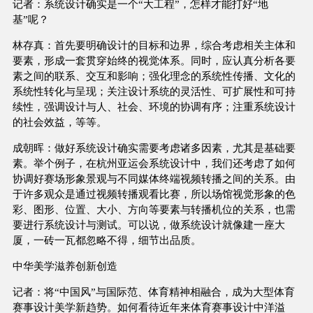
记者：系统设计确实是一个“大工程”，怎样才能打好“地
基”呢？
林存真：首先要明确设计的目标和边界，综合考虑相关主体和
要素，形成一套贯穿始终的视觉体系。同时，应认真分析各要
素之间的联系、交互和影响；强化理念的系统性传播、文化的
系统性转化与呈现；关注设计系统的灵活性、可扩展性和可持
续性，强调设计与人、社会、环境的协调有序；注重系统设计
的社会效益，等等。
成朝晖：做好系统设计确实需要考虑诸多因素，尤其是基础要
素。举个例子，在杭州亚运会系统设计中，我们还考虑了如何
协调好赛场形象景观与不同媒体终端视频转播之间的关系。由
于许多观众是通过视频转播观看比赛，所以场馆视觉形象的色
彩、图形、位置、大小、方向等要素与转播机位的关系，也需
要进行系统设计与测试。可以说，做系统设计就像建一座大
厦，一砖一瓦都忽略不得，细节出品质。
中华美学滋养创新创造
记者：将“中国风”与国际范、体育精神相融合，成为大型体育
赛事设计美学新趋势。如何看待近年来体育赛事设计中洋溢