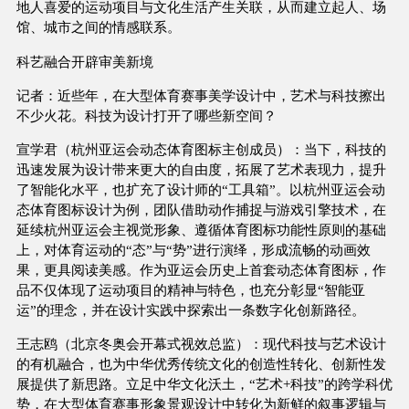
地人喜爱的运动项目与文化生活产生关联，从而建立起人、场
馆、城市之间的情感联系。
科艺融合开辟审美新境
记者：近些年，在大型体育赛事美学设计中，艺术与科技擦出
不少火花。科技为设计打开了哪些新空间？
宣学君（杭州亚运会动态体育图标主创成员）：当下，科技的
迅速发展为设计带来更大的自由度，拓展了艺术表现力，提升
了智能化水平，也扩充了设计师的“工具箱”。以杭州亚运会动
态体育图标设计为例，团队借助动作捕捉与游戏引擎技术，在
延续杭州亚运会主视觉形象、遵循体育图标功能性原则的基础
上，对体育运动的“态”与“势”进行演绎，形成流畅的动画效
果，更具阅读美感。作为亚运会历史上首套动态体育图标，作
品不仅体现了运动项目的精神与特色，也充分彰显“智能亚
运”的理念，并在设计实践中探索出一条数字化创新路径。
王志鸥（北京冬奥会开幕式视效总监）：现代科技与艺术设计
的有机融合，也为中华优秀传统文化的创造性转化、创新性发
展提供了新思路。立足中华文化沃土，“艺术+科技”的跨学科优
势，在大型体育赛事形象景观设计中转化为新鲜的叙事逻辑与