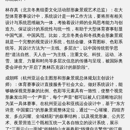
林存真（北京冬奥组委文化活动部形象景观艺术总监）：在大
型体育赛事设计中，系统设计是一种工作方法，要将所有相关
设计与系统思维融为一体，考验着设计师的全局思考能力与创
造力。保证设计的系统性与统一性，有助于大型体育赛事彰显
中国气派、中国风范。比如，北京冬奥会和冬残奥会形象景观
就是一个完整的视觉设计系统，包括会徽、体育图标、色彩系
统等。其设计方法为“一主线、多层次”，以中国传统哲学思
想“道法自然、天人合一”为主线，注重文化、科技、运动、冰
雪、速度、力量和时尚等多层次信息的传播与呈现，被国际奥
委会评价为“开启了奥林匹克设计的新阶段”。
成朝晖（杭州亚运会主图形和形象景观总体规划主创设计
师）：体育赛事设计直接服务于社会大众。做好系统设计，能
够确保视觉形象的比例、色彩等元素具有一致性，使整个视觉
形象发出同一个“声音”，每个“声音”都可以被人们清晰地识别
为某一具体赛事。在杭州亚运会和亚残运会设计中，基于“东方
诗意 中国窗口”的形象景观整体定位，通过“一心璀璨、四组齐
发、多点闪耀、全域精彩”的叙事结构，以及视觉形象、公共艺
术、夜景营造三个既相互统一又各自独立的设计系统，展示
了“三面云山一面城”的独特山水画卷和“钱塘自古繁华”的江南