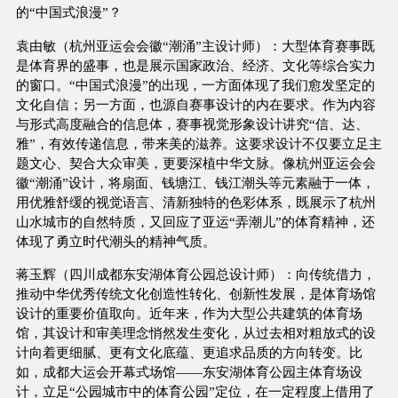
的“中国式浪漫”？
袁由敏（杭州亚运会会徽“潮涌”主设计师）：大型体育赛事既
是体育界的盛事，也是展示国家政治、经济、文化等综合实力
的窗口。“中国式浪漫”的出现，一方面体现了我们愈发坚定的
文化自信；另一方面，也源自赛事设计的内在要求。作为内容
与形式高度融合的信息体，赛事视觉形象设计讲究“信、达、
雅”，有效传递信息，带来美的滋养。这要求设计不仅要立足主
题文心、契合大众审美，更要深植中华文脉。像杭州亚运会会
徽“潮涌”设计，将扇面、钱塘江、钱江潮头等元素融于一体，
用优雅舒缓的视觉语言、清新独特的色彩体系，既展示了杭州
山水城市的自然特质，又回应了亚运“弄潮儿”的体育精神，还
体现了勇立时代潮头的精神气质。
蒋玉辉（四川成都东安湖体育公园总设计师）：向传统借力，
推动中华优秀传统文化创造性转化、创新性发展，是体育场馆
设计的重要价值取向。近年来，作为大型公共建筑的体育场
馆，其设计和审美理念悄然发生变化，从过去相对粗放式的设
计向着更细腻、更有文化底蕴、更追求品质的方向转变。比
如，成都大运会开幕式场馆——东安湖体育公园主体育场设
计，立足“公园城市中的体育公园”定位，在一定程度上借用了