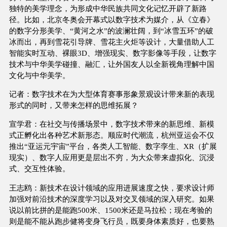
独特的美学理念，为形成中华民族共同文化记忆开辟了新路
径。比如，北京冬奥会开幕式以数字技术为媒介，从《立春》
的数字分形美学、“黄河之水”的波澜壮阔，到“冰雪五环”的破
冰而出，再到雪花引导牌、雪花主火炬等设计，大量借助人工
智能实时互动、裸眼3D、增强现实、数字影像等手段，让数字
技术与中华美学碰撞、融汇，让外国友人以全新视角理解中国
文化与中华美学。
记者：数字技术在为大型体育赛事形象景观设计带来新的表现
形式的同时，又带来怎样的思维拓展？
宣学君：在社交与传播场景中，数字技术带来的新思维、新模
式正孵化出各种艺术新形态。顺应时代潮流，杭州亚运会不仅
推出“亚运元宇宙”平台，各类人工智能、数字孪生、XR（扩展
现实）、数字人应用更是层出不穷，为大众带来虚拟化、沉浸
式、交互性体验。
王志鸥：新技术在设计领域的应用进展速度之快，要求设计师
加强对前沿技术的深度学习以及对交叉领域的深入研究。如果
说以前比拼的是能跑500米、1500米还是马拉松；现在考验的
则是能不能从跑步健将变身飞行员，既要身体素质好，也要熟