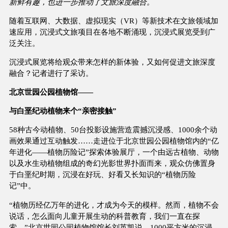
新鲜有趣，也进一步推动了文旅深度融合。
随着互联网、大数据、虚拟现实（VR）等新技术在文旅领域加
速应用，沉浸式文旅项目在各地不断涌现，沉浸式展览受到广
泛关注。
沉浸式展览将给观众带来怎样的新体验，又如何促进文旅深度
融合？记者进行了采访。
北京世园公园植物馆——
与白垩纪动植物来个“亲密接触”
58种古今动植物、50台投影设施营造震撼沉浸感、1000余个动
画效果通过互动触发……走进位于北京世园公园植物馆内的“亿
年进化——植物历险记”探索体验展厅，一个由远古植物、动物
以及水生动植物组成的奇幻光影世界扑面而来，观众仿佛置身
于白垩纪时期，沉浸在好玩、好看又长知识的“植物历险
记”中。
“植物历经亿万年的进化，才成为今天的模样。然而，植物不会
说话，怎么面向儿童开展生动的科普教育，我们一直在探
索。”北京世园公园植物馆馆长刘英凯说，1000平方米的沉浸