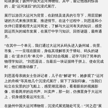
站就参观了扬州中国大运河博物馆。其中，最让他感到惊喜
的，是“运河迷踪”的沉浸式展厅。
展厅以游历大运河为背景，在剧情及道具的引导下，用层层解
谜的方式来推演答案、推进情节。在这个过程中，刘思遥和小
伙伴们需要梳理大运河简史，了解与大运河有关的知识，感受
因运而兴的城市发展，在展厅中学习知识、回答谜题，最终通
关。
“在其中一个单元，我们通过大运河从码头进入扬州城，街景、
市集，一一呈现在眼前，身临其境解答关于驿站、码头的谜
题；在‘逆水行舟’单元中，我们结合视频，还学习到了简单的
物理学知识。”刘思遥说，当最后一块证据终于拼上、使命完成
时，他们都激动极了。
刘思遥母亲姚女士告诉记者，儿子在“解谜”时，她参观了“运河
上的舟楫”等其他几个沉浸式展厅，留下了深刻印象。“当我们
站立在实景的沙飞船上，感受潮流涌动，看着眼前的视频影
像，听着两岸的说书声、叫卖声，那一刻，仿佛置身于大运河
上，切身感受着运河生活。”
在扬州中国大运河博物馆，沉浸式展览随处可见：“河之恋”展