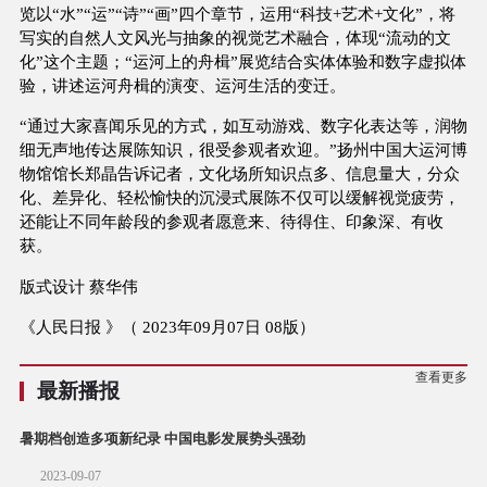
览以“水”“运”“诗”“画”四个章节，运用“科技+艺术+文化”，将
写实的自然人文风光与抽象的视觉艺术融合，体现“流动的文
化”这个主题；“运河上的舟楫”展览结合实体体验和数字虚拟体
验，讲述运河舟楫的演变、运河生活的变迁。
“通过大家喜闻乐见的方式，如互动游戏、数字化表达等，润物
细无声地传达展陈知识，很受参观者欢迎。”扬州中国大运河博
物馆馆长郑晶告诉记者，文化场所知识点多、信息量大，分众
化、差异化、轻松愉快的沉浸式展陈不仅可以缓解视觉疲劳，
还能让不同年龄段的参观者愿意来、待得住、印象深、有收
获。
版式设计 蔡华伟
《人民日报 》（ 2023年09月07日 08版）
查看更多
最新播报
暑期档创造多项新纪录 中国电影发展势头强劲
2023-09-07