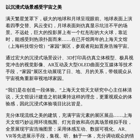
以沉浸式场景感受宇宙之美
满天繁星笼罩下，硕大的地球和月球呈现眼前。地球表面上演
着四季交替、风云变幻，月球表面则仿真显示坑洼不平的场
景。不远处，巨大的投影屏上有一个红彤彤的大火球，靠近
时，能感受到热浪扑面而来……在已开馆两年的上海天文馆
（上海科技馆分馆）“家园”展区，参观者宛如置身浩瀚宇宙。
通过宏大的沉浸式场景设计、3D打印高仿真立体模型、极具视
觉冲击的视觉影像、AR互动及大型OLED曲面交互媒体等技术
手段，“家园”展区生动展现了日、地、月的关系，带领观众从
宇宙视角重新审视地球家园。
“我们是在创造一段体验。”上海天文馆天文研究中心主任林清
说，天文馆设计建造之初就秉持这样的理念，更重视观众的体
验感，因此沉浸式体验项目比比皆是。
充分体现流线之美的建筑，充满宇宙元素的展区展品……上海
天文馆巧妙运用环境氛围、灯光音效和高仿真场景模拟手段，
全景展现宇宙浩瀚图景；采用体感互动、数据可视化、AR、
VR等先进展示手段，集视、听、触于一体，充分调动观众的情