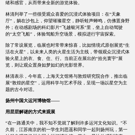
绪和感官，从而带来全新的游览体验。
林清列举了一些很受观众喜爱的沉浸式体验项目：在“天象
厅”，躺在沙包上，仰望璀璨星空，静听蛙声蝉鸣，仿佛置身野
外；在动感剧场的科幻影片“飞越银河系”里，坐上自动驾驶
的“太空飞船”，体验驾船升空场景，模拟进行宇宙探索。
除了常设展览，临展也时常带来惊喜，比如情境式原创展览“生
活在火星”，以未来人类的火星生活为主线，带领观众沉浸式体
验火星上的衣、食、住、行。当前正在展出的“拾光寰宇”展
览，则让观众置身如梦如幻的光影世界。
林清表示，今年底，上海天文馆将与敦煌研究院合作，推出临
展“敦煌的星空”，运用科学与艺术手段，呈现一场以星空为主
题的古今对话。
扬州中国大运河博物馆——
用层层解谜的方式来观展
“在一路通关中，我不知不觉就了解到许多运河文化知识。”不
久前，江苏南京的初一学生刘思遥和同学一起到扬州玩，第一