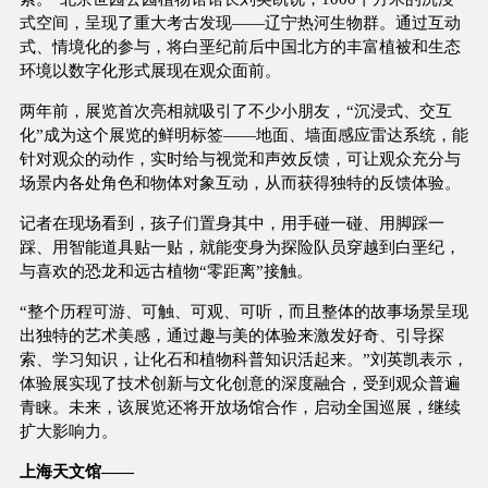
式空间，呈现了重大考古发现——辽宁热河生物群。通过互动
式、情境化的参与，将白垩纪前后中国北方的丰富植被和生态
环境以数字化形式展现在观众面前。
两年前，展览首次亮相就吸引了不少小朋友，“沉浸式、交互
化”成为这个展览的鲜明标签——地面、墙面感应雷达系统，能
针对观众的动作，实时给与视觉和声效反馈，可让观众充分与
场景内各处角色和物体对象互动，从而获得独特的反馈体验。
记者在现场看到，孩子们置身其中，用手碰一碰、用脚踩一
踩、用智能道具贴一贴，就能变身为探险队员穿越到白垩纪，
与喜欢的恐龙和远古植物“零距离”接触。
“整个历程可游、可触、可观、可听，而且整体的故事场景呈现
出独特的艺术美感，通过趣与美的体验来激发好奇、引导探
索、学习知识，让化石和植物科普知识活起来。”刘英凯表示，
体验展实现了技术创新与文化创意的深度融合，受到观众普遍
青睐。未来，该展览还将开放场馆合作，启动全国巡展，继续
扩大影响力。
上海天文馆——