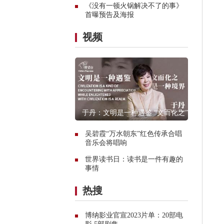
《没有一顿火锅解决不了的事》
首曝预告及海报
视频
于丹：文明是一种遇鉴 “文而化之”是
一种境界
​吴碧霞“万水朝东”红色传承合唱
音乐会将唱响
世界读书日：读书是一件有趣的
事情
热搜
博纳影业官宣2023片单：20部电