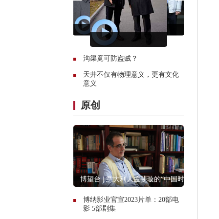
沟渠竟可防盗贼？
天井不仅有物理意义，更有文化
意义
原创
博望台 | 意大利人孟斐璇的“中国时
空”
博纳影业官宣2023片单：20部电
影 5部剧集