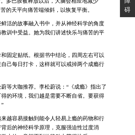
障
”。多巴胺被释放以后，大脑会相应地减少
碍
痛苦的天平向痛苦端倾斜，以恢复平衡。
些鲜活的故事融入书中，并从神经科学的角度
与教训中受益。她为我们讲述快乐与痛苦的平
卡和固定贴纸。根据书中结论，四周左右可以
促自己每日打卡，这样就可以戒掉两个成瘾行
松蔚等大咖推荐。李松蔚说：“《成瘾》指出了
可得的环境，我们越是需要不断自省。要获得
”
越来越容易接触到能令人轻易上瘾的药物和行
苦背后的神经科学原理，克服强迫性过度消