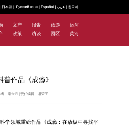
|
日本語
|
Русский язык
|
Español
|
عربي
|
한국어
物
文产
报告
旅游
运河
产
政策
访谈
园区
黄河
科普作品《成瘾》
网 | 作者：秦金月 | 责任编辑：谢荣宇
科学领域重磅作品《成瘾：在放纵中寻找平