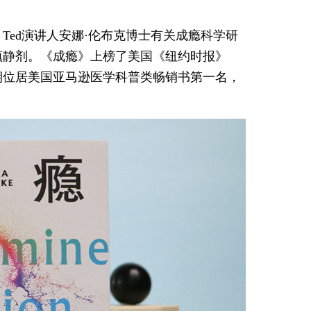
Ted演讲人安娜·伦布克博士有关成瘾科学研
镇静剂。《成瘾》上榜了美国《纽约时报》
期位居美国亚马逊医学科普类畅销书第一名，