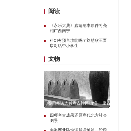
阅读
《永乐大典》嘉靖副本原件将亮
相广西南宁
科幻有预言功能吗？刘慈欣王晋
康对话中小学生
文物
春日寻访大钟寺古钟博物馆 一座古
寺的谹谹之声
四项考古成果还原商代北方社会
图景
南海西北陆坡沉船遗址第一阶段