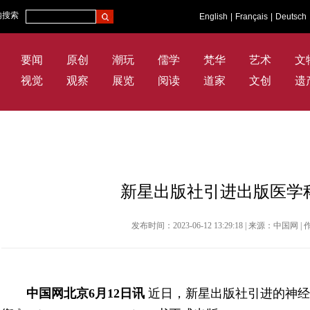
内搜索
English
|
Français
|
Deutsch
要闻
原创
潮玩
儒学
梵华
艺术
文
视觉
观察
展览
阅读
道家
文创
遗
新星出版社引进出版医学
发布时间：2023-06-12 13:29:18 | 来源：中国
中国网北京6月12日讯
近日，新星出版社引进的神经