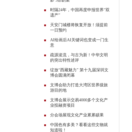
影 5部剧集
时隔24年，中国再度申报世界“双
遗产”
天安门城楼将恢复开放！须提前
一日预约
AI绘画后AI关键词也变成一门生
意
疏源浚流，与古为新！中华文明
的突出特性述评
绽放“西藏魅力” 第十九届深圳文
博会圆满闭幕
文博会助力打造大湾区世界级旅
游目的地
文博会展示交易4000多个文化产
业投融资项目
分会场展现文化产业累累硕果
中国色有多美？看看这些文物就
知道啦！