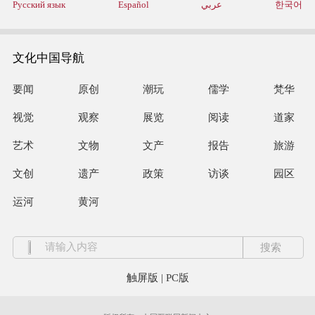
Русский язык
Español
عربي
한국어
文化中国导航
要闻
原创
潮玩
儒学
梵华
视觉
观察
展览
阅读
道家
艺术
文物
文产
报告
旅游
文创
遗产
政策
访谈
园区
运河
黄河
触屏版
|
PC版