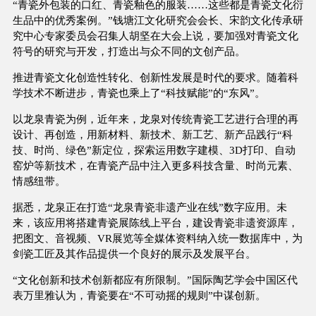
“青瓷外包装的口红、青瓷釉色的服装……这些都是青瓷文化衍
生品中的优秀案例。”钱塘江文化研究会会长、宋韵文化传承研
究中心专家委员会召集人胡坚在大会上说，要加强对青瓷文化
符号的研究与开发，打造出与众不同的文创产品。
推进青瓷文化创造性转化、创新性发展是时代的要求。随着科
学技术不断进步，青瓷也乘上了“科技赋能”的“东风”。
以龙泉青瓷为例，近年来，龙泉对传统青瓷工艺进行合理的再
设计、再创造，用新材料、新技术、新工艺、新产品践行“科
技、时尚、绿色”新定位，探索运用数字建模、3D打印、自动
窑炉等新技术，在青瓷产品中注入更多科技含量、时尚元素、
情感纽带。
据悉，龙泉正在打造“龙泉青瓷非遗产业在线”数字应用。未
来，该应用将搭建青瓷展陈线上平台，建设青瓷非遗资源库，
把图文、音视频、VR展览等全媒体资料纳入统一数据库中，为
剑瓷工匠及其作品提供一个良好的展示及发展平台。
“文化创新和技术创新都应有所限制。”国际陶艺学会中国区代
表万里雅认为，青瓷要在“不可动摇的规则”中谋创新。