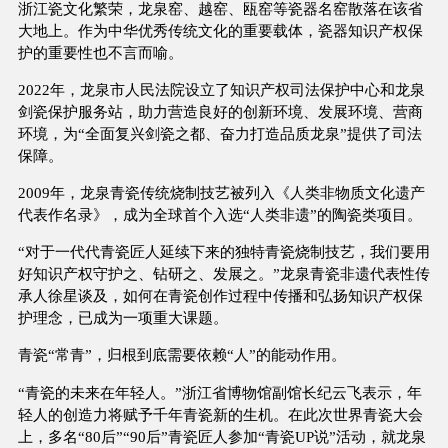
浙江瓷文化繁荣，龙泉窑、越窑、瓯窑等瓷器名窑散落在该省
大地上。作为中华优秀传统文化的重要载体，瓷器知识产权保
护的重要性也不言而喻。
2022年，龙泉市人民法院设立了知识产权司法保护中心和龙泉
剑瓷保护服务站，助力营造良好的创新环境、发展环境、营商
环境，为“全面复兴剑瓷之都、奋力打造品质龙泉”提供了司法
保障。
2009年，龙泉青瓷传统烧制技艺被列入《人类非物质文化遗产
代表作名录》，成为全球首个入选“人类非遗”的陶瓷类项目。
“对于一代代青瓷匠人延续下来的独特青瓷烧制技艺，我们要用
好知识产权守护之、钻研之、发展之。”龙泉青瓷非遗代表性传
承人徐星谈及，如何在青瓷创作过程中传播和弘扬知识产权保
护理念，已成为一项重大课题。
青瓷“常青”，归根到底需要依赖“人”的能动作用。
“青瓷的未来在年轻人。”浙江省博物馆副馆长纪云飞表示，年
轻人的创造力将赋予千年青瓷新的生机。在此次世界青瓷大会
上，多名“80后”“90后”青瓷匠人参加“青瓷UP说”活动，就龙泉