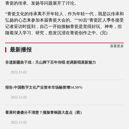
青瓷的传承、发扬等问题展开了讨论。
“青瓷文化的传承离不开年轻人，作为年轻一代，我是以传承和
弘扬的心态来参加本届青瓷大会的。”“90后”青瓷匠人季冬接受
记者采访时提到，自己一开始接触青瓷是觉得好玩、神奇，但
随着深入学习、研究，愈发沉浸在青瓷创作之中。(完)
查看更多
最新播报
非遗新疆曲子戏：天山脚下百年传唱 老调新唱展新魅力
2022-11-02
报告:中国数字文化产业资本市场融资增54.59%
2022-11-02
看展时傻傻分不清楚？撞脸青铜器大盘点（图）
2022-11-02