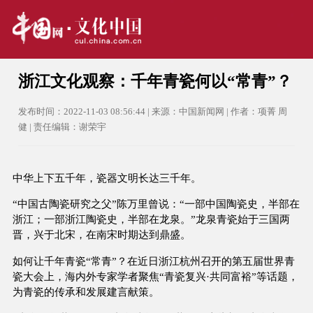
浙江文化观察：千年青瓷何以“常青”？
发布时间：2022-11-03 08:56:44 | 来源：中国新闻网 | 作者：项菁 周
健 | 责任编辑：谢荣宇
中华上下五千年，瓷器文明长达三千年。
“中国古陶瓷研究之父”陈万里曾说：“一部中国陶瓷史，半部在
浙江；一部浙江陶瓷史，半部在龙泉。”龙泉青瓷始于三国两
晋，兴于北宋，在南宋时期达到鼎盛。
如何让千年青瓷“常青”？在近日浙江杭州召开的第五届世界青
瓷大会上，海内外专家学者聚焦“青瓷复兴·共同富裕”等话题，
为青瓷的传承和发展建言献策。