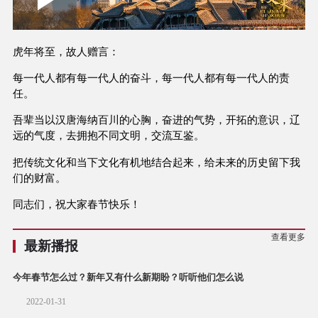
Play
0:00
/
--:--
Play
Picture-
Mute
Fullscree
in-
Picture
2.35%
Video
虎年将至，故人赠言：
每一代人都有每一代人的奋斗，每一代人都有每一代人的责
任。
吾辈当以汉唐海纳百川的心胸，奋进的气势，开拓的意识，辽
远的气度，去拥抱不同文明，交流互鉴。
把传统文化和当下文化有机地结合起来，给未来的历史留下我
们的财富。
同志们，祝大家春节快乐！
查看更多
最新播报
今年春节怎么过？新年又有什么新期盼？听听他们怎么说
2022-01-31