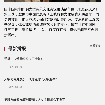
Picture
4.40%
Video
由中国网制作的大型实景文化类深度访谈节目《似是故人来》
第二季，邀你与中国网总编辑王晓辉和文化解惑人姚建萍一同
走进苏州，走近苏绣，探讨苏绣的历史起源、传承脉络以及未
来发展，体验苏绣的传统技艺和时尚文化。该节目在中国网、
江苏卫视、新浪微博、B站、百度百家号、腾讯视频等平台同
步播出。
查看更多
最新播报
千黛｜古笔雪纷纷（三十首）
2022-01-20
大寒习俗知多少：取冰藏冰 “大寒迎年”
2022-01-20
男频剧崛起女频剧衰弱，大女主剧怎么不香了