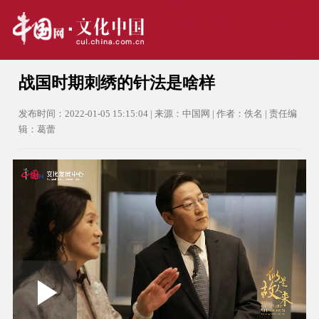
战国时期刺绣的针法是啥样
发布时间：2022-01-05 15:15:04 | 来源：中国网 | 作者：佚名 | 责任编
辑：葛蕾
Loaded
:
Play
0:00
/
--:--
Play
Picture-
Mute
Fullscree
in-