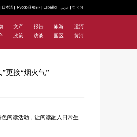
|
日本語
|
Русский язык
|
Español
|
عربي
|
한국어
物
文产
报告
旅游
运河
产
政策
访谈
园区
黄河
”更接“烟火气”
特色阅读活动，让阅读融入日常生