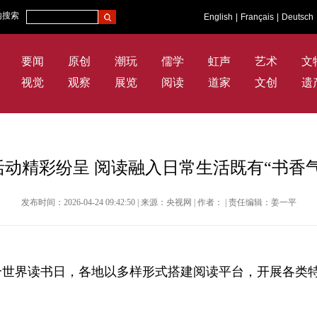
内搜索
English
|
Français
|
Deutsch
要闻
原创
潮玩
儒学
虹声
艺术
文
视觉
观察
展览
阅读
道家
文创
遗
动精彩纷呈 阅读融入日常生活既有“书香气
发布时间：2026-04-24 09:42:50 | 来源：央视网 | 作者： | 责任编辑：姜一平
31个世界读书日，各地以多样形式搭建阅读平台，开展各类