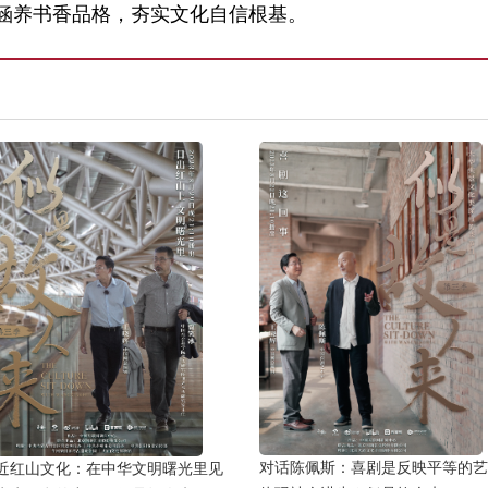
涵养书香品格，夯实文化自信根基。
对话陈佩斯：喜剧是反映平等的艺
近红山文化：在中华文明曙光里见