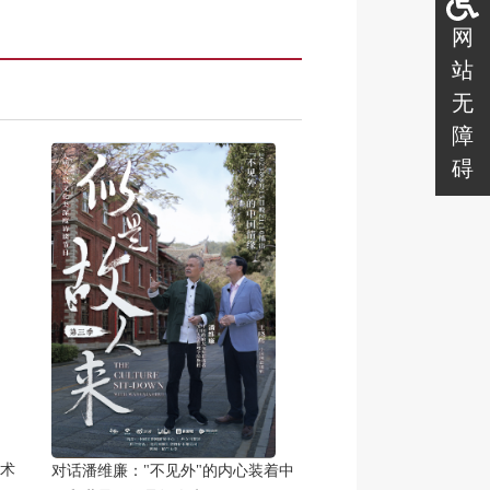
网
站
无
障
碍
术
对话潘维廉："不见外"的内心装着中