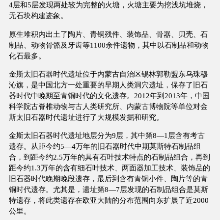
4层和5层发现两处较为完整的火塘，火塘主要为挖浅坑堆烧，
无石块构建迹象。
原生堆积内出土了陶片、青铜残件、装饰品、骨器、贝壳、石
制品、动物骨骼及牙齿等1100余件遗物，其中以石制品和动物
化石最多。
金斯太旧石器时代遗址位于内蒙古自治区锡林郭勒盟东乌珠穆
沁旗，是中国北方一处重要的早期人类洞穴遗址，保存了旧石
器时代中晚期至青铜时代的文化遗存。2012年到2013年，中国
科学院古脊椎动物与古人类研究所、内蒙古博物院等单位对金
斯太旧石器时代遗址进行了大规模发掘和研究。
金斯太旧石器时代遗址地层分为9层，其中第8—1层含有考古
遗存。从距今约5—4万年的旧石器时代中期莫斯特石制品组
合，到距今约2.5万年的具有石叶技术特点的石制品组合，再到
距今约1.3万年的含有细石叶技术、两面器加工技术、装饰品的
旧石器时代晚期晚段遗存，最后到含有青铜小件、陶片等的青
铜时代遗存。尤其是，遗址第8—7层发现的石制品组合是莫斯
特遗存，将此类遗存在欧亚大陆的分布范围向东扩展了近2000
公里。