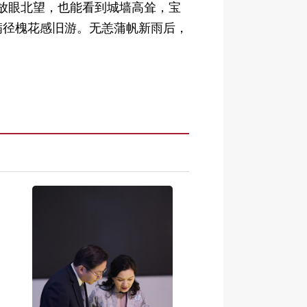
上放眼北望，也能看到城墙高耸，宝
满径槐花感旧游。无恙蒲帆新雨后，