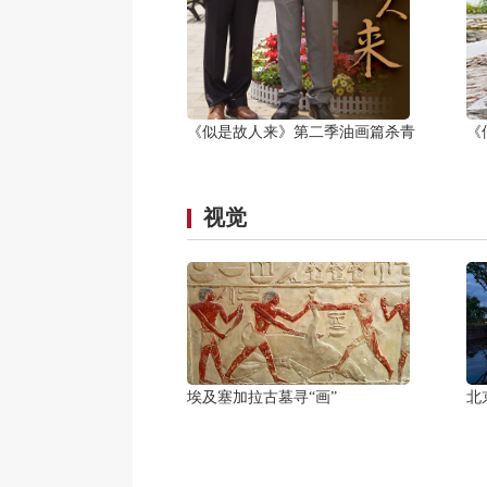
《似是故人来》第二季油画篇杀青
《
视觉
埃及塞加拉古墓寻“画”
北