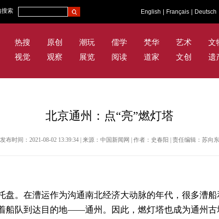
内搜索
English
|
Français
|
Deutsch
热搜
原创
潮玩
儒学
梵华
艺术
文
视觉
观察
展览
阅读
道家
文创
遗
北京通州：点“亮”燃灯塔
发布时间：2021-08-02 13:39:34 | 来源：中国新闻网 | 作者：史春阳 | 责任编辑：苏向
源托盘。在漕运作为沟通南北经济大动脉的年代，很多漕
着船队到达目的地——通州。因此，燃灯塔也成为通州古