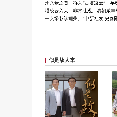
州八景之首，称为“古塔凌云”。
塔凌云入天，非常壮观。清朝咸丰
一支塔影认通州。”中新社发 史春
似是故人来