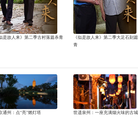
似是故人来》第二季古村落篇杀青
《似是故人来》第二季大足石刻篇
青
京通州：点“亮”燃灯塔
世遗泉州：一座充满烟火味的古城