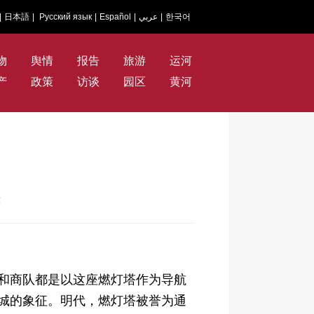
|
日本語
|
Русский язык
|
Español
|
عربي
|
한국어
物
舆情
报告
旅游
运河
产
政策
访谈
园区
黄河
东
船和商队都是以这座燃灯塔作为导航
城的象征。明代，燃灯塔被誉为通