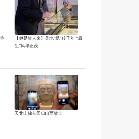
杀
【似是故人来】吴地“绣”传千年 “后
生”风华正茂
天龙山佛首回归山西故土