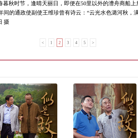
早春暮秋时节，逢晴天丽日，即便在50里以外的漕舟商船
年间的通政使副使王维珍曾有诗云：“云光水色潞河秋，
阳 摄
<
1
2
3
4
5
>