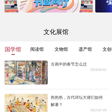
文化展馆
国学馆
阅读馆
文物馆
遗产馆
文创
古画中的春节怎么过
2024-02-02
热热热，古代诗坛大佬们如何
解暑？
2023-07-19