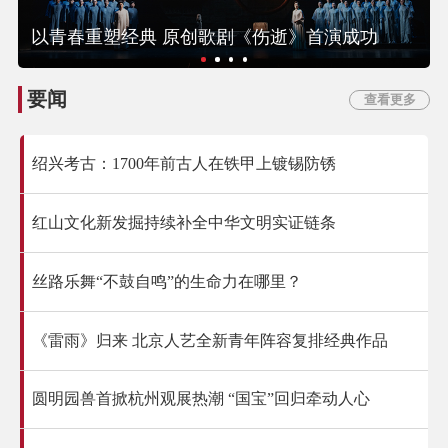
以青春重塑经典 原创歌剧《伤逝》首演成功
要闻
查看更多
绍兴考古：1700年前古人在铁甲上镀锡防锈
红山文化新发掘持续补全中华文明实证链条
丝路乐舞“不鼓自鸣”的生命力在哪里？
《雷雨》归来 北京人艺全新青年阵容复排经典作品
圆明园兽首掀杭州观展热潮 “国宝”回归牵动人心