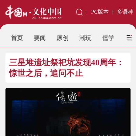
PC版本
多语种
首页
要闻
原创
潮玩
儒学
虹
三星堆遗址祭祀坑发现40周年：
惊世之后，追问不止