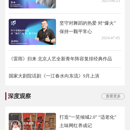
2025-06-23
坚守对舞蹈的热爱 对“爆火”
保持一颗平常心
2024-07-05
《雷雨》归来 北京人艺全新青年阵容复排经典作品
国家大剧院话剧《一江春水向东流》9月上演
深度观察
查看更多
打造“一笑倾城2.0” “适老化”
土味网红养成记