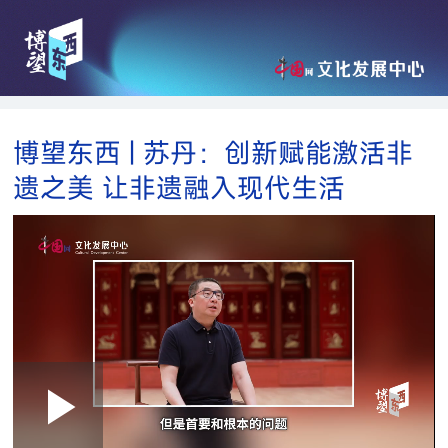
博望东西 | 苏丹：创新赋能激活非
遗之美 让非遗融入现代生活
Loaded
:
Play
0:00
/
--:--
Play
Picture-
Mute
Fullscre
in-