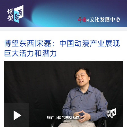
博望东西|宋磊：中国动漫产业展现
巨大活力和潜力
Loaded
:
Play
0:00
/
--:--
Play
Picture-
Mute
Fullscre
in-