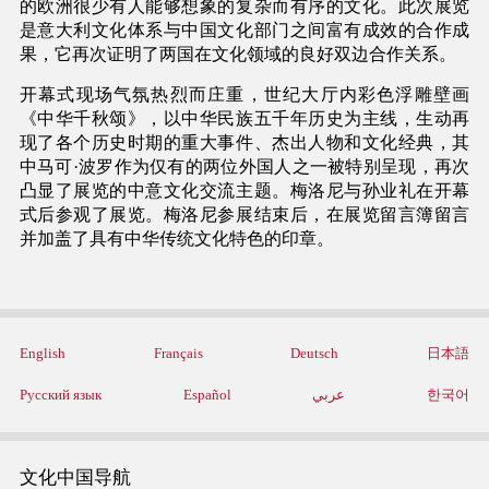
的欧洲很少有人能够想象的复杂而有序的文化。此次展览
是意大利文化体系与中国文化部门之间富有成效的合作成
果，它再次证明了两国在文化领域的良好双边合作关系。
开幕式现场气氛热烈而庄重，世纪大厅内彩色浮雕壁画
《中华千秋颂》，以中华民族五千年历史为主线，生动再
现了各个历史时期的重大事件、杰出人物和文化经典，其
中马可·波罗作为仅有的两位外国人之一被特别呈现，再次
凸显了展览的中意文化交流主题。梅洛尼与孙业礼在开幕
式后参观了展览。梅洛尼参展结束后，在展览留言簿留言
并加盖了具有中华传统文化特色的印章。
English
Français
Deutsch
日本語
Русский язык
Español
عربي
한국어
文化中国导航