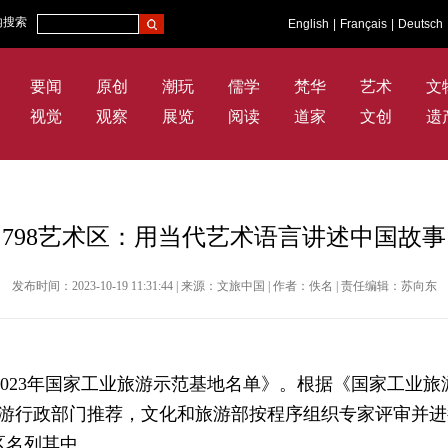
内搜索
English
|
Français
|
Deutsch
要闻
原创
潮玩
儒学
梵华
艺术
文
视觉
观察
展览
阅读
道家
文创
遗
798艺术区：用当代艺术语言讲述中国故事
发布时间：2023-10-19 11:31:44 | 来源：文旅中国 | 作者：佚名 | 责任编辑：苏向东
023年国家工业旅游示范基地名单》。根据《国家工业
游行政部门推荐，文化和旅游部按程序组织专家评审并进
区名列其中。