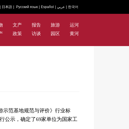
|
日本語
|
Русский язык
|
Español
|
عربي
|
한국어
物
文产
报告
旅游
运河
产
政策
访谈
园区
黄河
旅游示范基地规范与评价》行业标
行公示，确定了69家单位为国家工