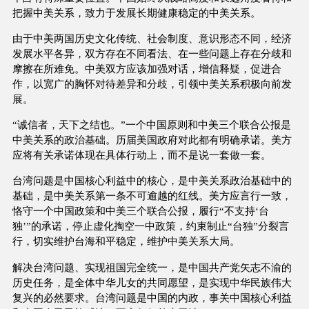
把握中美关系，致力于发展长期健康稳定的中美关系。
由于中美两国历史文化传统、社会制度、意识形态不同，经济
发展水平各异，双方存在不同看法、在一些问题上存在分歧和
摩擦在所难免。中美双方应该加强对话，增信释疑，促进合
作，以宽广的胸怀对待差异和分歧，引领中美关系积极向前发
展。
“诚信者，天下之结也。”一个中国原则和中美三个联合公报是
中美关系的政治基础。历届美国政府对此都有明确承诺。美方
应将有关承诺体现在具体行动上，而不是说一套做一套。
台湾问题是中国核心利益中的核心，是中美关系政治基础中的
基础，是中美关系第一条不可逾越的红线。美方应言行一致，
恪守一个中国政策和中美三个联合公报，履行“不支持‘台
独’”的承诺，停止虚化掏空一中政策，约束制止“台独”分裂言
行，切实维护台海和平稳定，维护中美关系大局。
解决台湾问题、实现祖国完全统一，是中国共产党矢志不渝的
历史任务，是全体中华儿女的共同愿望，是实现中华民族伟大
复兴的必然要求。台湾问题是中国的内政，事关中国核心利益