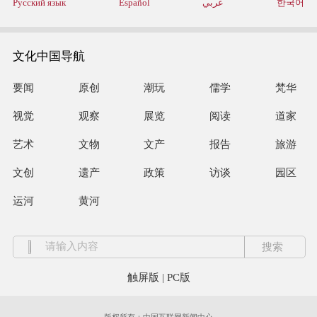
Русский язык
Español
عربي
한국어
文化中国导航
要闻
原创
潮玩
儒学
梵华
视觉
观察
展览
阅读
道家
艺术
文物
文产
报告
旅游
文创
遗产
政策
访谈
园区
运河
黄河
触屏版
|
PC版