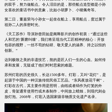
的双手，努力做船点。令人泪目的是，那些船点造型都是小孙
女喜欢的童话书中的意象，比如小胡萝卜、小猪佩奇等。
第二日，董嘉荣与小孙女一起坐在船上，享用船点，度过属于
祖孙二人的亲密时光。
《天工苏作》导演孙曾田如是阐释影片的创作初衷：“通过这些
人和艺的‘厮磨纠缠’，我们将呈现当代工匠精神的核心：开放
包容的视野，一丝不苟的钻研、敬天爱人的涵养、持之以恒的
创新。”
达到极致之美的非遗技艺，熬的是匠人们一生的心血。如何传
承和发展，无疑成了他们时时思索的难题。
苏州灯彩的历史很久，长达1500多年。灯彩，又叫“花灯”，是
起源于中国的一种汉族传统民俗工艺品。“东风夜放花千树”，
灯彩在古代，其主要作用是照明，由纸或者绢作为灯笼的外
皮，骨架通常使用竹或木条制作，中间放上蜡烛，到现代则会
放灯泡。2008年，灯彩入选国家级非物质文化遗产名录。