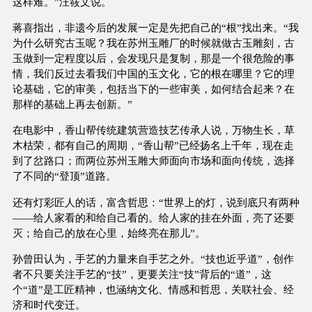
这样难。”汪筱文说。
蒋喜指出，非遗今后的发展一定是先把自己的“根”找出来。“我
为什么研究古玉呢？我在苏州玉雕厂的时候就做古玉雕刻，古
玉做到一定程度以后，会发现只是复制，那是一个很危险的事
情，我们反过去看我们中国的玉文化，它的根在哪里？它的理
论基础，它的审美，包括当下的一些审美，如何结合起来？在
那样的基础上再去创新。”
在电影中，香山帮传统建筑营造技艺传承人说，万物生长，草
木枯荣，都有自己的周期，“香山帮”已经扬名上千年，现在走
到了岔路口；而两位苏州玉雕大师面向市场和面向传统，选择
了不同的“登顶”道路。
还有灯彩匠人的话，富含哲思：“世界上的灯，说到底只有两种
——给人家看的和给自己看的。给人家的挂在外面，亮了还要
灭；给自己的放在心里，始终亮在那儿”。
孙曾田认为，手艺的力量来自手艺之外。“技也近乎道”，创作
者不只要关注手艺的“技”，更要关注“技”背后的“道”，这
个“道”是工匠精神，也涵纳文化、情感和哲思，关联社会、经
济和时代变迁。