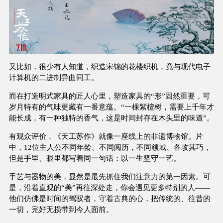
又比如，很少有人知道，织造宋锦的花楼织机，竟与现代电子
计算机的二进制异曲同工。
而在打造明式家具的匠人心里，塑造家具的“形”固然重要，可
岁月特有的气味更藏有一番意蕴。“一棵紫檀树，需要上千年才
能长成，有一种独特的香气，这是时间封存在木头里的味道”。
有观众评价，《天工苏作》就像一座线上的非遗博物馆。片
中，12位主人公不同年龄、不同阅历，不同领域、各攻其巧，
但是手里、眼里都写着同一句话：以一生坚守一艺。
手艺与器物的美，显然是最先抓住我们注意力的第一因素。可
是，沿着直观的“美”再往深处走，你会遇见更多特别的人——
他们仿佛是时间的驾驭者，守着古典的心，把传统的、往昔的
一切，完好无损带到今人面前。