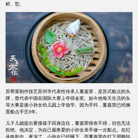
鲜、型。
苏帮菜制作技艺苏州市代表性传承人董嘉荣，是苏式船点的头
牌，曾代表中国在国际大赛上夺得金奖。如今他每天生活的头
等大事是接小孙女幼儿园上学放学。因为手抖，董嘉荣已经搁
置船点手艺8年。
儿子儿媳提出要接孩子回身边住，董嘉荣很舍不得，但也无法
拒绝。他决定，为自己最疼爱的小孙女亲手做一次船点。在纪
录电影中，夜深了，小孙女已经睡下，而董嘉荣在灯下用颤抖