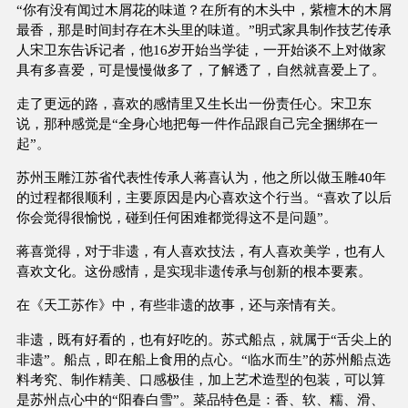
“你有没有闻过木屑花的味道？在所有的木头中，紫檀木的木屑
最香，那是时间封存在木头里的味道。”明式家具制作技艺传承
人宋卫东告诉记者，他16岁开始当学徒，一开始谈不上对做家
具有多喜爱，可是慢慢做多了，了解透了，自然就喜爱上了。
走了更远的路，喜欢的感情里又生长出一份责任心。宋卫东
说，那种感觉是“全身心地把每一件作品跟自己完全捆绑在一
起”。
苏州玉雕江苏省代表性传承人蒋喜认为，他之所以做玉雕40年
的过程都很顺利，主要原因是内心喜欢这个行当。“喜欢了以后
你会觉得很愉悦，碰到任何困难都觉得这不是问题”。
蒋喜觉得，对于非遗，有人喜欢技法，有人喜欢美学，也有人
喜欢文化。这份感情，是实现非遗传承与创新的根本要素。
在《天工苏作》中，有些非遗的故事，还与亲情有关。
非遗，既有好看的，也有好吃的。苏式船点，就属于“舌尖上的
非遗”。船点，即在船上食用的点心。“临水而生”的苏州船点选
料考究、制作精美、口感极佳，加上艺术造型的包装，可以算
是苏州点心中的“阳春白雪”。菜品特色是：香、软、糯、滑、